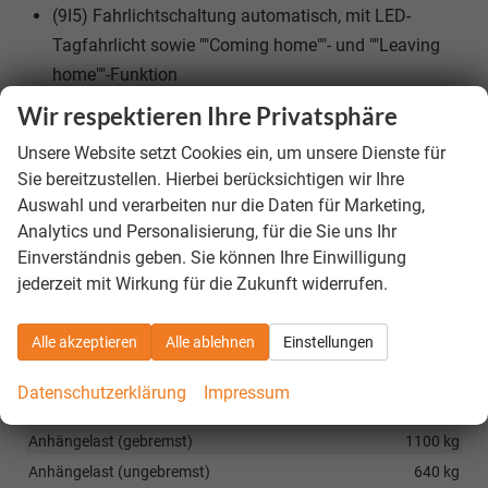
(9I5) Fahrlichtschaltung automatisch, mit LED-
Tagfahrlicht sowie ""Coming home""- und ""Leaving
home""-Funktion
(8VG) Rückleuchten in LED-Technik
Wir respektieren Ihre Privatsphäre
(1J2) Umfeldbeleuchtung mit Lichtprojektion
Unsere Website setzt Cookies ein, um unsere Dienste für
(7UJ) Vorbereitet für spätere Freischaltung:
Sie bereitzustellen. Hierbei berücksichtigen wir Ihre
Navigationsfunktion ""Discover Media""
Auswahl und verarbeiten nur die Daten für Marketing,
(PSH) Vordersitze beheizbar
Analytics und Personalisierung, für die Sie uns Ihr
Einverständnis geben. Sie können Ihre Einwilligung
Räder & Technik
jederzeit mit Wirkung für die Zukunft widerrufen.
Lautstärke externes Rollgeräusch der Reifen
1 dB
Alle akzeptieren
Alle ablehnen
Einstellungen
Tragfähigkeitsindex
1
Datenschutzerklärung
Impressum
Sonstiges
Anhängelast (gebremst)
1100 kg
Anhängelast (ungebremst)
640 kg