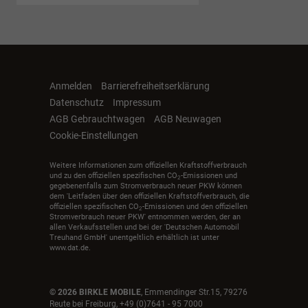
Anmelden
Barrierefreiheitserklärung
Datenschutz
Impressum
AGB Gebrauchtwagen
AGB Neuwagen
Cookie-Einstellungen
Weitere Informationen zum offiziellen Kraftstoffverbrauch
und zu den offiziellen spezifischen CO
-Emissionen und
2
gegebenenfalls zum Stromverbrauch neuer PKW können
dem 'Leitfaden über den offiziellen Kraftstoffverbrauch, die
offiziellen spezifischen CO
-Emissionen und den offiziellen
2
Stromverbrauch neuer PKW' entnommen werden, der an
allen Verkaufsstellen und bei der 'Deutschen Automobil
Treuhand GmbH' unentgeltlich erhältlich ist unter
www.dat.de.
© 2026
BIRKLE MOBILE
,
Emmendinger Str.15
,
79276
Reute bei Freiburg,
+49 (0)7641 - 95 7000