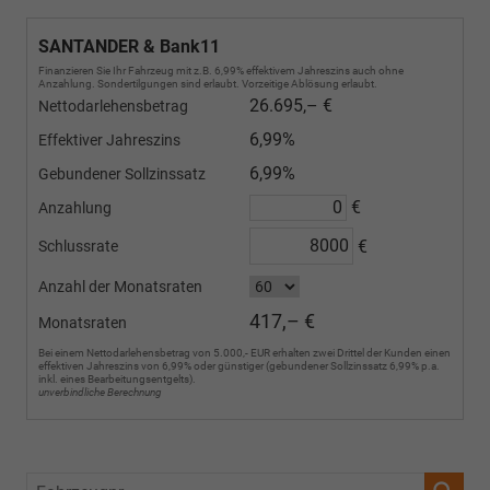
SANTANDER & Bank11
Finanzieren Sie Ihr Fahrzeug mit z.B. 6,99% effektivem Jahreszins auch ohne
Anzahlung. Sondertilgungen sind erlaubt. Vorzeitige Ablösung erlaubt.
26.695,– €
Nettodarlehensbetrag
6,99%
Effektiver Jahreszins
6,99%
Gebundener Sollzinssatz
€
Anzahlung
€
Schlussrate
Anzahl der Monatsraten
417,– €
Monatsraten
Bei einem Nettodarlehensbetrag von 5.000,- EUR erhalten zwei Drittel der Kunden einen
effektiven Jahreszins von 6,99% oder günstiger (gebundener Sollzinssatz 6,99% p.a.
inkl. eines Bearbeitungsentgelts).
unverbindliche Berechnung
Fahrzeugnr.