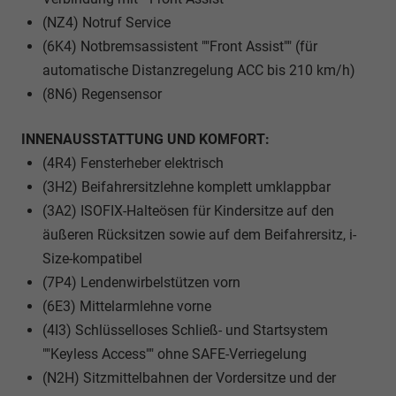
(NZ4) Notruf Service
(6K4) Notbremsassistent ""Front Assist"" (für
automatische Distanzregelung ACC bis 210 km/h)
(8N6) Regensensor
INNENAUSSTATTUNG UND KOMFORT:
(4R4) Fensterheber elektrisch
(3H2) Beifahrersitzlehne komplett umklappbar
(3A2) ISOFIX-Halteösen für Kindersitze auf den
äußeren Rücksitzen sowie auf dem Beifahrersitz, i-
Size-kompatibel
(7P4) Lendenwirbelstützen vorn
(6E3) Mittelarmlehne vorne
(4I3) Schlüsselloses Schließ- und Startsystem
""Keyless Access"" ohne SAFE-Verriegelung
(N2H) Sitzmittelbahnen der Vordersitze und der