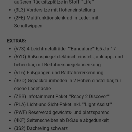
äußeren Rücksitzplätze in Stoff ""Life""
(3L3) Vordersitze mit Höheneinstellung
(2FE) Multifunktionslenkrad in Leder, mit
Schaltwippen
EXTRAS:
(V73) 4 Leichtmetallräder ""Bangalore"" 6,5 J x 17
(6YD) Außenspiegel elektrisch einstell-, anklapp- und
beheizbar, mit Beifahrerspiegelabsenkung
(VL6) Fußgänger- und Radfahrererkennung
(3GD) Gepäckraumboden in 2 Höhen einstellbar, für
ebene Ladefläche
(ZBB) Infotainment-Paket ""Ready 2 Discover""
(PLA) Licht-und-Sicht-Paket inkl. ""Light Assist""
(PWF) Reserverad gewichts- und platzsparend
(4KF) Seitenscheiben ab B-Säule abgedunkelt
(3S2) Dachreling schwarz