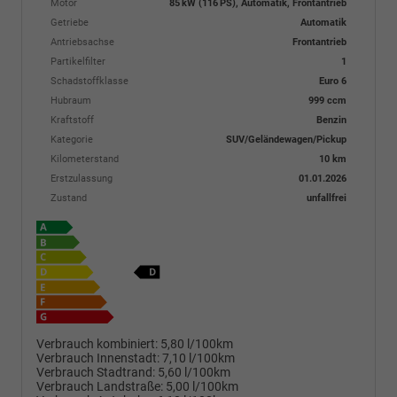
Motor
85 kW (116 PS), Automatik, Frontantrieb
Getriebe
Automatik
Antriebsachse
Frontantrieb
Partikelfilter
1
Schadstoffklasse
Euro 6
Hubraum
999 ccm
Kraftstoff
Benzin
Kategorie
SUV/Geländewagen/Pickup
Kilometerstand
10 km
Erstzulassung
01.01.2026
Zustand
unfallfrei
Verbrauch kombiniert:
5,80 l/100km
Verbrauch Innenstadt:
7,10 l/100km
Verbrauch Stadtrand:
5,60 l/100km
Verbrauch Landstraße:
5,00 l/100km