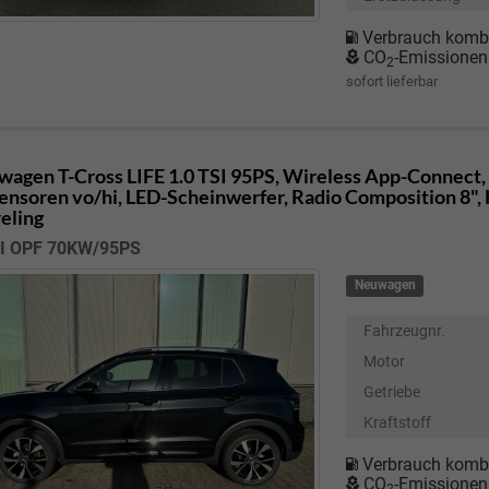
Verbrauch kombi
CO
-Emissionen
2
sofort lieferbar
wagen T-Cross
LIFE 1.0 TSI 95PS, Wireless App-Connect,
ensoren vo/hi, LED-Scheinwerfer, Radio Composition 8", 
eling
SI OPF 70KW/95PS
Neuwagen
Fahrzeugnr.
Motor
Getriebe
Kraftstoff
Verbrauch kombi
CO
-Emissionen