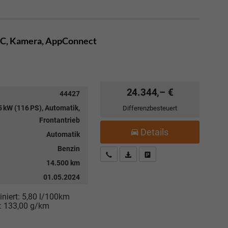
ACC, Kamera, AppConnect
24.344,– €
44427
5 kW (116 PS), Automatik,
Differenzbesteuert
Frontantrieb
Details
Automatik
Benzin
Kostenloser Rückruf-Service
PDF-Datei, Fahrzeugexposé drucke
Fahrzeug parken
14.500 km
01.05.2024
niert:
5,80 l/100km
:
133,00 g/km