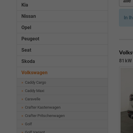
Kia
Nissan
In I
Opel
Peugeot
Seat
Volks
81 kW 
Skoda
Volkswagen
Caddy Cargo
Caddy Maxi
Caravelle
Crafter Kastenwagen
Crafter Pritschenwagen
Golf
Golf Variant