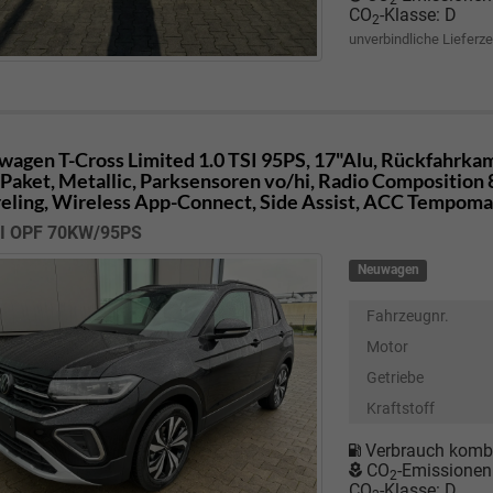
2
CO
-Klasse:
D
2
unverbindliche Lieferze
wagen T-Cross
Limited 1.0 TSI 95PS, 17"Alu, Rückfahrka
-Paket, Metallic, Parksensoren vo/hi, Radio Composition 8
eling, Wireless App-Connect, Side Assist, ACC Tempoma
SI OPF 70KW/95PS
Neuwagen
Fahrzeugnr.
Motor
Getriebe
Kraftstoff
Verbrauch kombi
CO
-Emissionen
2
CO
-Klasse:
D