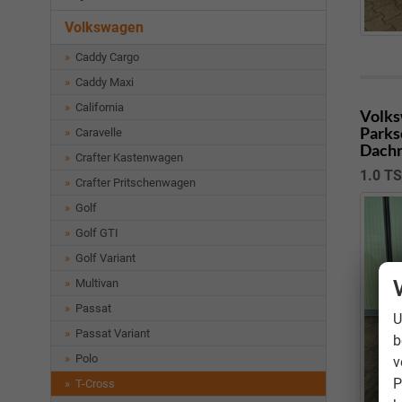
Volkswagen
Caddy Cargo
Caddy Maxi
California
Volks
Parks
Caravelle
Dachr
Crafter Kastenwagen
1.0 T
Crafter Pritschenwagen
Golf
Golf GTI
Golf Variant
Multivan
Passat
U
Passat Variant
b
Polo
v
P
T-Cross