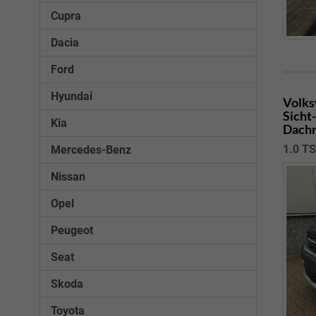
Cupra
Dacia
Ford
Hyundai
Volks
Sicht
Kia
Dachr
1.0 T
Mercedes-Benz
Nissan
Opel
Peugeot
Seat
Skoda
Toyota