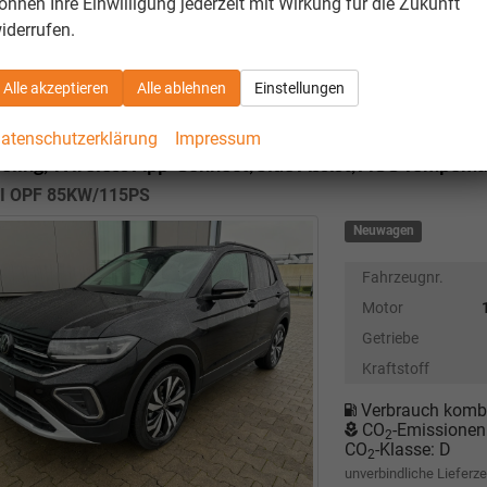
önnen Ihre Einwilligung jederzeit mit Wirkung für die Zukunft
unverbindliche Lieferze
iderrufen.
Alle akzeptieren
Alle ablehnen
Einstellungen
wagen T-Cross
Limited 1.0 TSI 115PS, 17"Alu, Rückfahrk
atenschutzerklärung
Impressum
-Paket, Metallic, Parksensoren vo/hi, Radio Composition 8
eling, Wireless App-Connect, Side Assist, ACC Tempoma
SI OPF 85KW/115PS
Neuwagen
Fahrzeugnr.
Motor
Getriebe
Kraftstoff
Verbrauch kombi
CO
-Emissionen
2
CO
-Klasse:
D
2
unverbindliche Lieferze