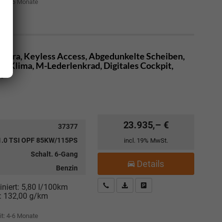
it: 4-6 Monate
amera, Keyless Access, Abgedunkelte Scheiben,
", Klima, M-Lederlenkrad, Digitales Cockpit,
t
23.935,– €
37377
1.0 TSI OPF 85KW/115PS
incl. 19% MwSt.
Schalt. 6-Gang
Details
Benzin
Kostenloser Rückruf-Service
PDF-Datei, Fahrzeugexposé drucke
Fahrzeug parken
niert:
5,80 l/100km
:
132,00 g/km
it: 4-6 Monate