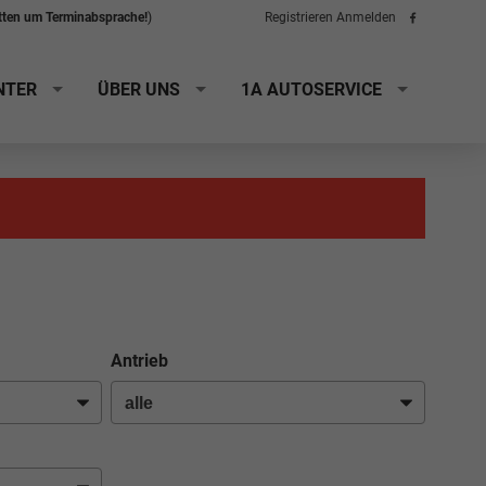
itten um Terminabsprache!
)
Registrieren
Anmelden
Folge
uns
auf
Facebook
NTER
ÜBER UNS
1A AUTOSERVICE
Antrieb