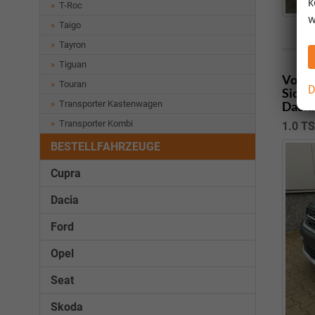
k
T-Roc
w
Taigo
Tayron
Tiguan
Volks
Touran
D
Sicht
Dachr
Transporter Kastenwagen
Transporter Kombi
1.0 T
BESTELLFAHRZEUGE
Cupra
Dacia
Ford
Opel
Seat
Skoda