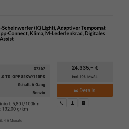
D-Scheinwerfer (IQ Light), Adaptiver Tempomat
pp-Connect, Klima, M-Lederlenkrad, Digitales
 Assist
24.335,– €
37367
1.0 TSI OPF 85KW/115PS
incl. 19% MwSt.
Schalt. 6-Gang
Details
Benzin
Kostenloser Rückruf-Service
PDF-Datei, Fahrzeugexposé drucke
Fahrzeug parken
niert:
5,80 l/100km
:
132,00 g/km
it: 4-6 Monate