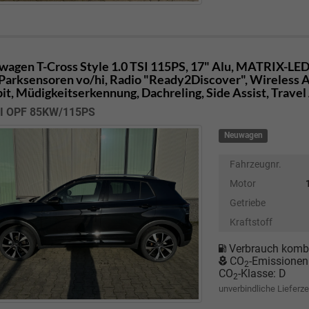
wagen T-Cross
Style 1.0 TSI 115PS, 17" Alu, MATRIX-LE
Parksensoren vo/hi, Radio "Ready2Discover", Wireless A
it, Müdigkeitserkennung, Dachreling, Side Assist, Travel
SI OPF 85KW/115PS
Neuwagen
Fahrzeugnr.
Motor
Getriebe
Kraftstoff
Verbrauch kombi
CO
-Emissionen
2
CO
-Klasse:
D
2
unverbindliche Lieferze