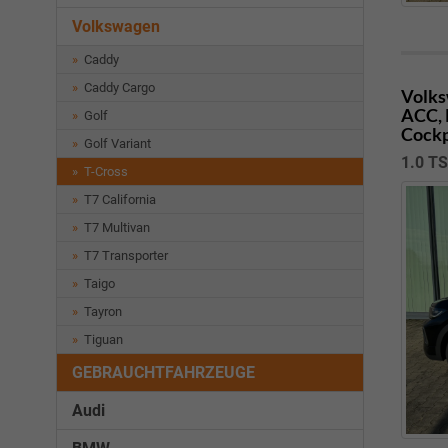
Volkswagen
Caddy
Caddy Cargo
Volks
ACC, 
Golf
Cockp
Golf Variant
1.0 T
T-Cross
T7 California
T7 Multivan
T7 Transporter
Taigo
Tayron
Tiguan
GEBRAUCHTFAHRZEUGE
Audi