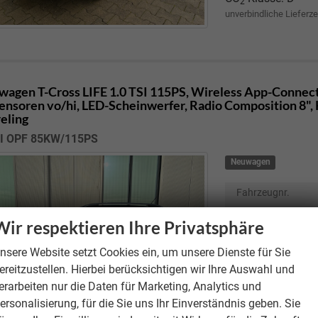
2
unverbindliche Lieferze
wagen T-Cross
LIFE 1.0 TSI 115PS, Wireless App-Connect
ensoren vo/hi, LED-Scheinwerfer, Radio Composition 8", 
eling
SI OPF 85KW/115PS
Neuwagen
Fahrzeugnr.
Motor
Wir respektieren Ihre Privatsphäre
Getriebe
nsere Website setzt Cookies ein, um unsere Dienste für Sie
Kraftstoff
ereitzustellen. Hierbei berücksichtigen wir Ihre Auswahl und
Verbrauch kombi
erarbeiten nur die Daten für Marketing, Analytics und
CO
-Emissionen
2
ersonalisierung, für die Sie uns Ihr Einverständnis geben. Sie
CO
-Klasse:
D
2