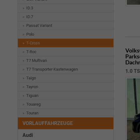
ID.3
ID.7
Passat Variant
Polo
T-Cross
Volks
T-Roc
Parks
T7 Multivan
Dachr
T7 Transporter Kastenwagen
1.0 T
Taigo
Tayron
Tiguan
Touareg
Touran
VORLAUFFAHRZEUGE
Audi