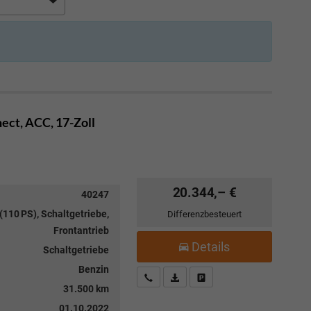
ect, ACC, 17-Zoll
20.344,– €
40247
(110 PS), Schaltgetriebe,
Differenzbesteuert
Frontantrieb
Details
Schaltgetriebe
Benzin
Kostenloser Rückruf-Service
PDF-Datei, Fahrzeugexposé drucke
Fahrzeug parken
31.500 km
01.10.2022