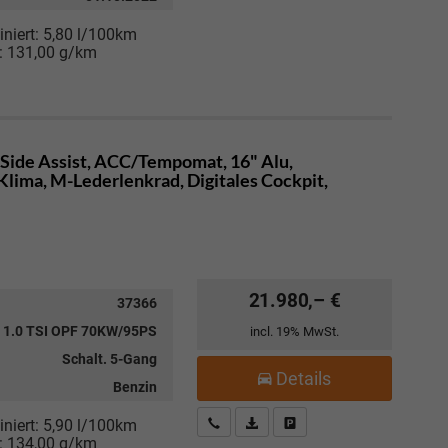
niert:
5,80 l/100km
:
131,00 g/km
 Side Assist, ACC/Tempomat, 16" Alu,
Klima, M-Lederlenkrad, Digitales Cockpit,
21.980,– €
37366
1.0 TSI OPF 70KW/95PS
incl. 19% MwSt.
Schalt. 5-Gang
Details
Benzin
Kostenloser Rückruf-Service
PDF-Datei, Fahrzeugexposé drucke
Fahrzeug parken
niert:
5,90 l/100km
:
134,00 g/km