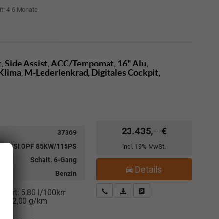
it: 4-6 Monate
, Side Assist, ACC/Tempomat, 16" Alu,
Klima, M-Lederlenkrad, Digitales Cockpit,
23.435,– €
37369
1.0 TSI OPF 85KW/115PS
incl. 19% MwSt.
Schalt. 6-Gang
Details
Benzin
Kostenloser Rückruf-Service
PDF-Datei, Fahrzeugexposé drucke
Fahrzeug parken
niert:
5,80 l/100km
:
132,00 g/km