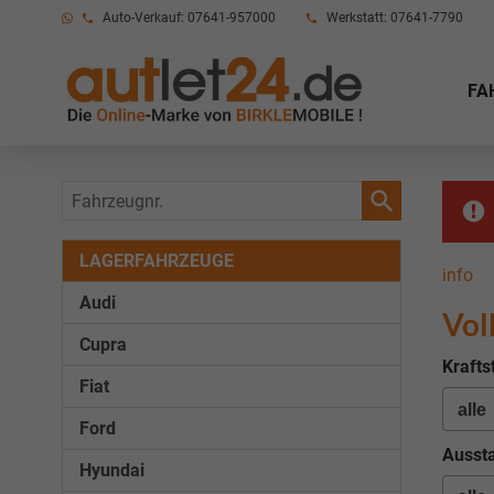
Auto-Verkauf: 07641-957000
Werkstatt: 07641-7790
FA
Fahrzeugnr.
LAGERFAHRZEUGE
info
Audi
Vol
Cupra
Krafts
Fiat
Ford
Aussta
Hyundai