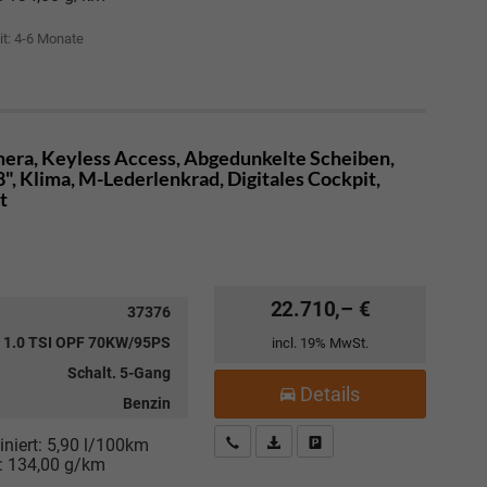
it: 4-6 Monate
mera, Keyless Access, Abgedunkelte Scheiben,
", Klima, M-Lederlenkrad, Digitales Cockpit,
t
22.710,– €
37376
1.0 TSI OPF 70KW/95PS
incl. 19% MwSt.
Schalt. 5-Gang
Details
Benzin
Kostenloser Rückruf-Service
PDF-Datei, Fahrzeugexposé drucke
Fahrzeug parken
niert:
5,90 l/100km
:
134,00 g/km