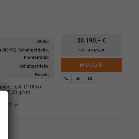
20.190,– €
39366
 (80 PS), Schaltgetriebe,
incl. 19% MwSt.
Frontantrieb
Details
Schaltgetriebe
Benzin
Kostenloser Rückruf-Service
PDF-Datei, Fahrzeugexposé drucke
Fahrzeug parken
niert:
5,50 l/100km
:
125,00 g/km
it:
14 Tage