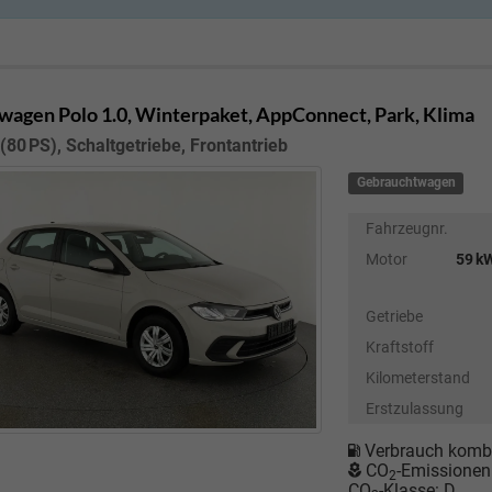
wagen Polo
1.0, Winterpaket, AppConnect, Park, Klima
(80 PS), Schaltgetriebe, Frontantrieb
Gebrauchtwagen
Fahrzeugnr.
Motor
59 kW
Getriebe
Kraftstoff
Kilometerstand
Erstzulassung
Verbrauch kombi
CO
-Emissionen
2
CO
-Klasse:
D