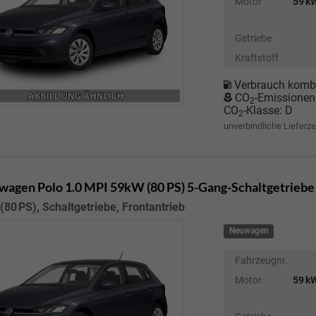
Motor
59 kW
Getriebe
Kraftstoff
Verbrauch kombi
CO
-Emissionen
2
CO
-Klasse:
D
2
unverbindliche Lieferze
wagen Polo
1.0 MPI 59kW (80 PS) 5-Gang-Schaltgetriebe
(80 PS), Schaltgetriebe, Frontantrieb
Neuwagen
Fahrzeugnr.
Motor
59 kW