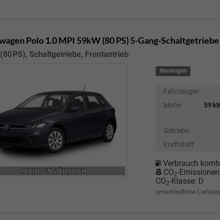
wagen Polo
1.0 MPI 59kW (80 PS) 5-Gang-Schaltgetriebe
(80 PS), Schaltgetriebe, Frontantrieb
Neuwagen
Fahrzeugnr.
Motor
59 kW
Getriebe
Kraftstoff
Verbrauch kombi
CO
-Emissionen
2
CO
-Klasse:
D
2
unverbindliche Lieferze