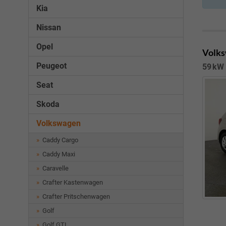
Kia
Nissan
Opel
Volks
Peugeot
59 kW 
Seat
Skoda
Volkswagen
Caddy Cargo
Caddy Maxi
Caravelle
Crafter Kastenwagen
Crafter Pritschenwagen
Golf
Golf GTI