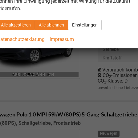
önnen Ihre Einwilligung jederzeit mit Wirkung für die Zukunft
(80 PS), Schaltgetriebe, Frontantrieb
iderrufen.
Neuwagen
Fahrzeugnr.
Alle akzeptieren
Alle ablehnen
Einstellungen
Motor
59 kW
atenschutzerklärung
Impressum
Getriebe
Kraftstoff
Verbrauch kombi
CO
-Emissionen
2
CO
-Klasse:
D
2
unverbindliche Lieferze
wagen Polo
1.0 MPI 59kW (80 PS) 5-Gang-Schaltgetriebe
(80 PS), Schaltgetriebe, Frontantrieb
Neuwagen