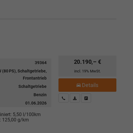
20.190,– €
39364
 (80 PS), Schaltgetriebe,
incl. 19% MwSt.
Frontantrieb
Details
Schaltgetriebe
Benzin
Kostenloser Rückruf-Service
PDF-Datei, Fahrzeugexposé drucke
Fahrzeug parken
01.06.2026
niert:
5,50 l/100km
:
125,00 g/km