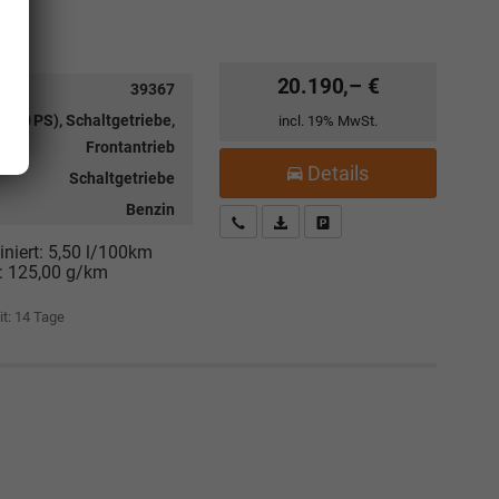
20.190,– €
39367
 (80 PS), Schaltgetriebe,
incl. 19% MwSt.
Frontantrieb
Details
Schaltgetriebe
Benzin
Kostenloser Rückruf-Service
PDF-Datei, Fahrzeugexposé drucke
Fahrzeug parken
niert:
5,50 l/100km
:
125,00 g/km
it:
14 Tage