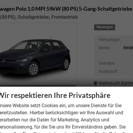
wagen Polo
1.0 MPI 59kW (80 PS) 5-Gang-Schaltgetriebe
(80 PS), Schaltgetriebe, Frontantrieb
Neuwagen
Fahrzeugnr.
Motor
59 kW
Getriebe
Kraftstoff
Verbrauch kombi
CO
-Emissionen
2
Wir respektieren Ihre Privatsphäre
CO
-Klasse:
D
2
unverbindliche Lieferze
nsere Website setzt Cookies ein, um unsere Dienste für Sie
ereitzustellen. Hierbei berücksichtigen wir Ihre Auswahl und
erarbeiten nur die Daten für Marketing, Analytics und
wagen Polo
1.0 MPI 59kW (80 PS) 5-Gang-Schaltgetriebe
ersonalisierung, für die Sie uns Ihr Einverständnis geben. Sie