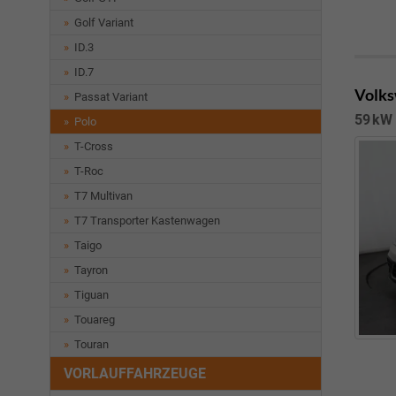
Golf Variant
ID.3
ID.7
Volks
Passat Variant
59 kW 
Polo
T-Cross
T-Roc
T7 Multivan
T7 Transporter Kastenwagen
Taigo
Tayron
Tiguan
Touareg
Touran
VORLAUFFAHRZEUGE