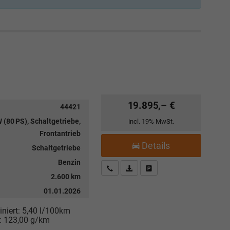
19.895,– €
44421
 (80 PS), Schaltgetriebe,
incl. 19% MwSt.
Frontantrieb
Details
Schaltgetriebe
Benzin
Kostenloser Rückruf-Service
PDF-Datei, Fahrzeugexposé drucke
Fahrzeug parken
2.600 km
01.01.2026
niert:
5,40 l/100km
:
123,00 g/km