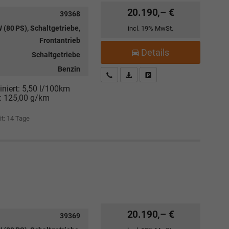
20.190,– €
39368
 (80 PS), Schaltgetriebe,
incl. 19% MwSt.
Frontantrieb
Details
Schaltgetriebe
Benzin
Kostenloser Rückruf-Service
PDF-Datei, Fahrzeugexposé drucke
Fahrzeug parken
niert:
5,50 l/100km
:
125,00 g/km
it:
14 Tage
20.190,– €
39369