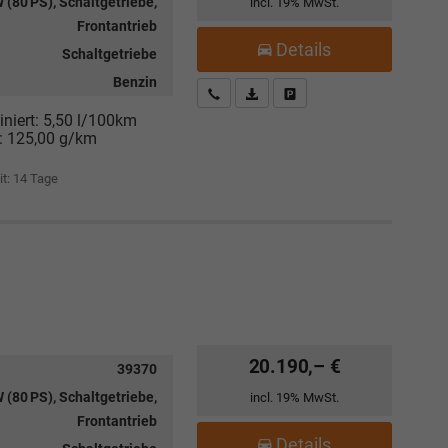
 (80 PS), Schaltgetriebe,
incl. 19% MwSt.
Frontantrieb
Details
Schaltgetriebe
Benzin
Kostenloser Rückruf-Service
PDF-Datei, Fahrzeugexposé drucke
Fahrzeug parken
niert:
5,50 l/100km
:
125,00 g/km
it:
14 Tage
20.190,– €
39370
 (80 PS), Schaltgetriebe,
incl. 19% MwSt.
Frontantrieb
Details