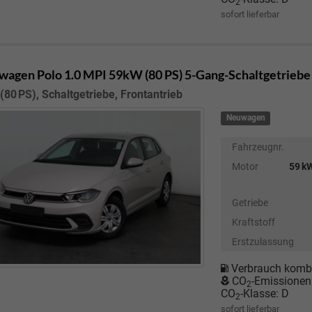
2
sofort lieferbar
wagen Polo
1.0 MPI 59kW (80 PS) 5-Gang-Schaltgetriebe
(80 PS), Schaltgetriebe, Frontantrieb
Neuwagen
Fahrzeugnr.
Motor
59 kW
Getriebe
Kraftstoff
Erstzulassung
Verbrauch kombi
CO
-Emissionen
2
CO
-Klasse:
D
2
sofort lieferbar