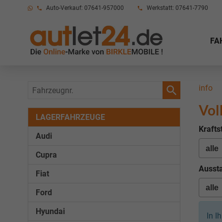
Auto-Verkauf: 07641-957000
Werkstatt: 07641-7790
FA
Fahrzeugnr.
info
Vol
LAGERFAHRZEUGE
Krafts
Audi
Cupra
Aussta
Fiat
Ford
Hyundai
In I