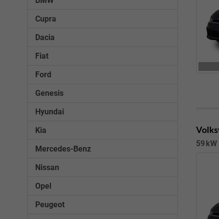
BMW
Cupra
Dacia
Fiat
Ford
Genesis
Hyundai
Volks
Kia
59 kW 
Mercedes-Benz
Nissan
Opel
Peugeot