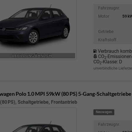
Fahrzeugnr.
Motor
59 kW
Getriebe
Kraftstoff
Verbrauch kombi
CO
-Emissionen
2
CO
-Klasse:
D
2
unverbindliche Lieferze
wagen Polo
1.0 MPI 59kW (80 PS) 5-Gang-Schaltgetriebe
(80 PS), Schaltgetriebe, Frontantrieb
Neuwagen
Fahrzeugnr.