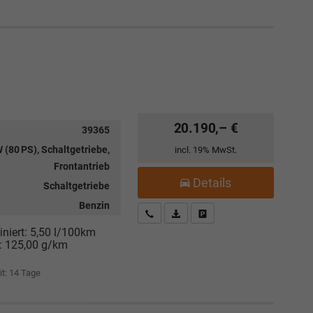
20.190,– €
39365
 (80 PS), Schaltgetriebe,
incl. 19% MwSt.
Frontantrieb
Details
Schaltgetriebe
Benzin
Kostenloser Rückruf-Service
PDF-Datei, Fahrzeugexposé drucke
Fahrzeug parken
niert:
5,50 l/100km
:
125,00 g/km
it:
14 Tage