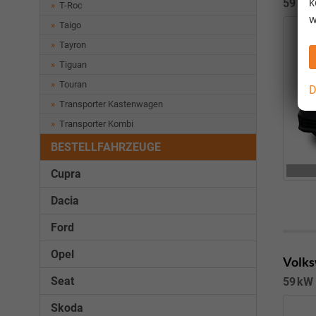
k
59 kW 
T-Roc
w
Taigo
Tayron
Tiguan
Touran
D
Transporter Kastenwagen
Transporter Kombi
BESTELLFAHRZEUGE
Cupra
Dacia
Ford
Opel
Volks
Seat
59 kW 
Skoda