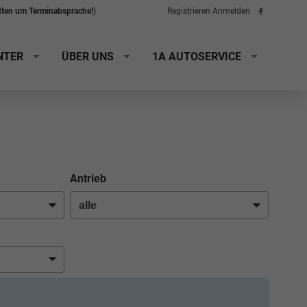
itten um Terminabsprache!
)
Registrieren
Anmelden
Folge
uns
auf
Facebook
NTER
ÜBER UNS
1A AUTOSERVICE
Antrieb