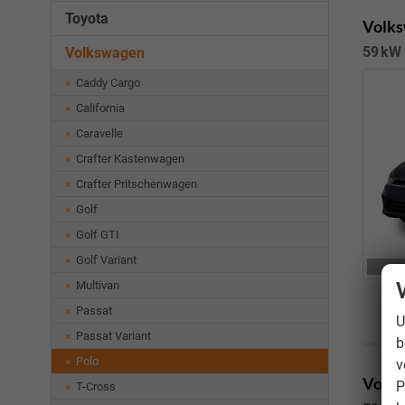
Toyota
Volks
59 kW 
Volkswagen
Caddy Cargo
California
Caravelle
Crafter Kastenwagen
Crafter Pritschenwagen
Golf
Golf GTI
Golf Variant
Multivan
Passat
U
Passat Variant
b
Polo
v
Volks
P
T-Cross