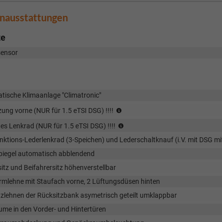
enausstattungen
te
ensor
tische Klimaanlage "Climatronic"
(NUR
zung vorne (NUR für 1.5 eTSI DSG) !!!!
für
(NUR
es Lenkrad (NUR für 1.5 eTSI DSG) !!!!
1.5
für
eTSI
nktions-Lederlenkrad (3-Speichen) und Lederschaltknauf (i.V. mit DSG m
1.5
DSG)
eTSI
piegel automatisch abblendend
!!!!
DSG)
itz und Beifahrersitz höhenverstellbar
!!!!
armlehne mit Staufach vorne, 2 Lüftungsdüsen hinten
tzlehnen der Rücksitzbank asymetrisch geteilt umklappbar
ume in den Vorder- und Hintertüren