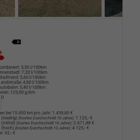
ombiniert:
5,50 l/100km
nnenstadt:
7,20 l/100km
Stadtrand:
5,60 l/100km
Landstraße:
4,80 l/100km
Autobahn:
5,40 l/100km
onen:
125,00 g/km
D
en bei 15.000 km pro Jahr:
1.438,80 €
(niedrig)
:
1.125,- €
(Kosten Durchschnitt 10 Jahre)
(mittel)
:
2.671,88 €
(Kosten Durchschnitt 10 Jahre)
 (hoch)
:
4.125,- €
(Kosten Durchschnitt 10 Jahre)
r:
92,- €