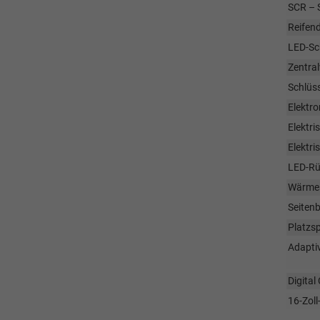
SCR – S
Reifend
LED-Sc
Zentral
Schlüss
Elektr
Elektri
Elektri
LED-Rü
Wärmes
Seitenb
Platzs
Adapti
Digital
16-Zoll