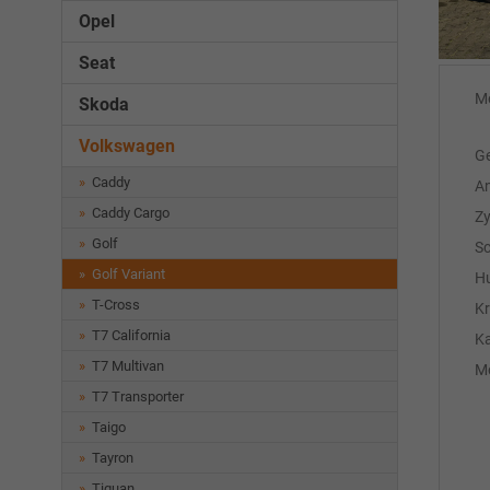
Opel
Seat
M
Skoda
Volkswagen
Ge
Caddy
An
Caddy Cargo
Zy
Golf
Sc
Golf Variant
H
T-Cross
Kr
T7 California
Ka
T7 Multivan
Mo
T7 Transporter
Taigo
Tayron
Tiguan