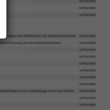
vorhanden
vorhanden
vorhanden
 Fußgängern und Radfahrern mit Notbremsfunktion
vorhanden
or dem Fahrzeug und ein Notbremssystem
vorhanden
vorhanden
vorhanden
vorhanden
vorhanden
vorhanden
vorhanden
Seitenairbags vorne, Kopfairbags vorne und hinten
vorhanden
vorhanden
vorhanden