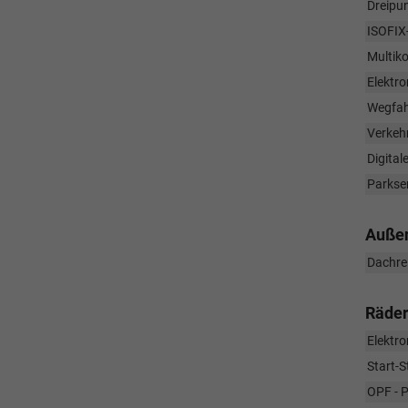
Dreipun
ISOFIX
Multiko
Elektro
Wegfah
Verkeh
Digita
Parkse
Auße
Dachre
Räder
Elektr
Start-
OPF - Pa