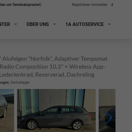
itten um Terminabsprache!
)
Registrieren
Anmelden
Folge
uns
auf
Facebook
NTER
ÜBER UNS
1A AUTOSERVICE
" Alufelgen "Norfolk", Adaptiver Tempomat
, Radio Composition 10,3" + Wireless App-
Lederlenkrad, Reserverad, Dachreling
wagen
, Zentrallager