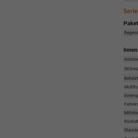
Seri
Pake
Regens
Innen
Automa
Sitzhei
Beheizt
Multifu
Innens
Fahrers
Mittel
Rücksi
Staurä