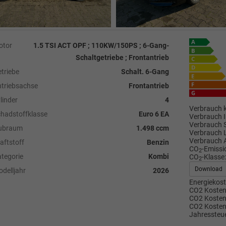
otor
1.5 TSI ACT OPF ; 110KW/150PS ; 6-Gang-
Schaltgetriebe ; Frontantrieb
triebe
Schalt. 6-Gang
triebsachse
Frontantrieb
linder
4
Verbrauch k
hadstoffklasse
Euro 6 EA
Verbrauch I
Verbrauch 
ubraum
1.498 ccm
Verbrauch 
Verbrauch 
aftstoff
Benzin
CO
-Emissi
2
tegorie
Kombi
CO
-Klasse:
2
Download
delljahr
2026
Energiekost
CO2 Kosten 
CO2 Kosten 
CO2 Kosten
Jahressteue