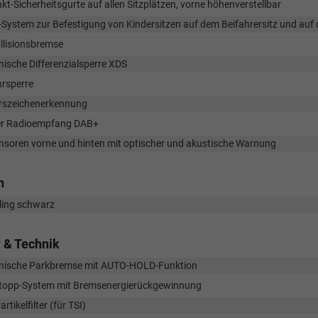
kt-Sicherheitsgurte auf allen Sitzplätzen, vorne höhenverstellbar
-System zur Befestigung von Kindersitzen auf dem Beifahrersitz und auf
llisionsbremse
nische Differenzialsperre XDS
rsperre
rszeichenerkennung
ler Radioempfang DAB+
nsoren vorne und hinten mit optischer und akustische Warnung
n
ling schwarz
 & Technik
onische Parkbremse mit AUTO-HOLD-Funktion
Stopp-System mit Bremsenergierückgewinnung
rtikelfilter (für TSI)