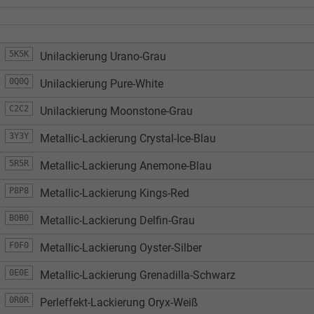
5K5K
Unilackierung Urano-Grau
0Q0Q
Unilackierung Pure-White
C2C2
Unilackierung Moonstone-Grau
3Y3Y
Metallic-Lackierung Crystal-Ice-Blau
5R5R
Metallic-Lackierung Anemone-Blau
P8P8
Metallic-Lackierung Kings-Red
B0B0
Metallic-Lackierung Delfin-Grau
F0F0
Metallic-Lackierung Oyster-Silber
0E0E
Metallic-Lackierung Grenadilla-Schwarz
0R0R
Perleffekt-Lackierung Oryx-Weiß