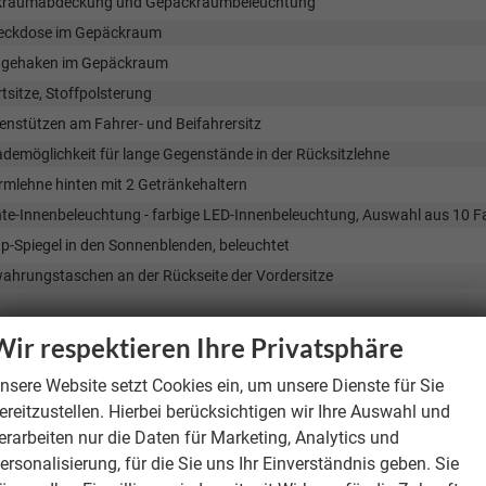
raumabdeckung und Gepäckraumbeleuchtung
eckdose im Gepäckraum
gehaken im Gepäckraum
sitze, Stoffpolsterung
enstützen am Fahrer- und Beifahrersitz
demöglichkeit für lange Gegenstände in der Rücksitzlehne
rmlehne hinten mit 2 Getränkehaltern
te-Innenbeleuchtung - farbige LED-Innenbeleuchtung, Auswahl aus 10 F
p-Spiegel in den Sonnenblenden, beleuchtet
ahrungstaschen an der Rückseite der Vordersitze
ainment & Kommunikation
Wir respektieren Ihre Privatsphäre
Composition, 10,3-Zoll-Farb-Touchscreen
nsere Website setzt Cookies ein, um unsere Dienste für Sie
ront- und Hecklautsprecher
ereitzustellen. Hierbei berücksichtigen wir Ihre Auswahl und
nnect Wireless – drahtlose Telefonverbindung über Android Auto oder Ap
erarbeiten nur die Daten für Marketing, Analytics und
-C vorne und 2x USB-C hinten (nur Laden)
ersonalisierung, für die Sie uns Ihr Einverständnis geben. Sie