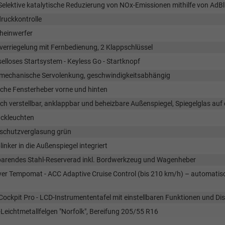
elektive katalytische Reduzierung von NOx-Emissionen mithilfe von AdBlu
ruckkontrolle
heinwerfer
verriegelung mit Fernbedienung, 2 Klappschlüssel
elloses Startsystem - Keyless Go - Startknopf
omechanische Servolenkung, geschwindigkeitsabhängig
sche Fensterheber vorne und hinten
sch verstellbar, anklappbar und beheizbare Außenspiegel, Spiegelglas auf
ckleuchten
chutzverglasung grün
linker in die Außenspiegel integriert
parendes Stahl-Reserverad inkl. Bordwerkzeug und Wagenheber
ver Tempomat - ACC Adaptive Cruise Control (bis 210 km/h) – automat
 Cockpit Pro - LCD-Instrumententafel mit einstellbaren Funktionen und Di
-Leichtmetallfelgen "Norfolk", Bereifung 205/55 R16