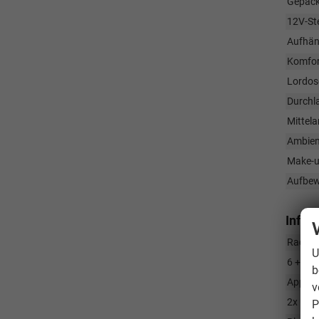
Gepäck
12V-St
Aufhän
Komfort
Lordos
Durchla
Mittela
Ambien
Make-u
Aufbew
Infot
Radio 
U
6 + 1 F
b
App-Co
v
2x USB
P