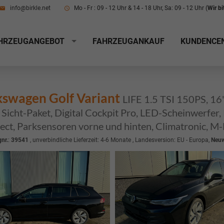
info@birkle.net
Mo - Fr : 09 - 12 Uhr & 14 - 18 Uhr, Sa: 09 - 12 Uhr (
Wir b
HRZEUGANGEBOT
FAHRZEUGANKAUF
KUNDENCE
kswagen Golf Variant
LIFE 1.5 TSI 150PS, 16
Sicht-Paket, Digital Cockpit Pro, LED-Scheinwerfer
ct, Parksensoren vorne und hinten, Climatronic, M-
nr.
:
39541
, unverbindliche Lieferzeit: 4-6 Monate , Landesversion: EU - Europa,
Neu