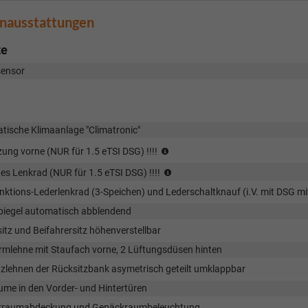
enausstattungen
te
ensor
tische Klimaanlage "Climatronic"
(NUR
zung vorne (NUR für 1.5 eTSI DSG) !!!!
für
(NUR
es Lenkrad (NUR für 1.5 eTSI DSG) !!!!
1.5
für
eTSI
nktions-Lederlenkrad (3-Speichen) und Lederschaltknauf (i.V. mit DSG m
1.5
DSG)
eTSI
piegel automatisch abblendend
!!!!
DSG)
itz und Beifahrersitz höhenverstellbar
!!!!
armlehne mit Staufach vorne, 2 Lüftungsdüsen hinten
tzlehnen der Rücksitzbank asymetrisch geteilt umklappbar
ume in den Vorder- und Hintertüren
raumabdeckung und Gepäckraumbeleuchtung