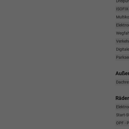
Dreipun
ISOFIX
Multiko
Elektro
Wegfah
Verkeh
Digita
Parkse
Auße
Dachre
Räder
Elektr
Start-
OPF - Pa