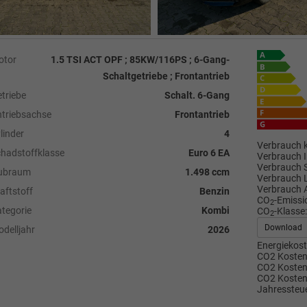
otor
1.5 TSI ACT OPF ; 85KW/116PS ; 6-Gang-
Schaltgetriebe ; Frontantrieb
triebe
Schalt. 6-Gang
triebsachse
Frontantrieb
linder
4
Verbrauch k
hadstoffklasse
Euro 6 EA
Verbrauch I
Verbrauch 
ubraum
1.498 ccm
Verbrauch 
Verbrauch 
aftstoff
Benzin
CO
-Emissi
2
tegorie
Kombi
CO
-Klasse:
2
Download
delljahr
2026
Energiekost
CO2 Kosten 
CO2 Kosten 
CO2 Kosten
Jahressteue