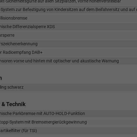
kt-Sicherheitsgurte auf allen Sitzplätzen, vorne höhenverstellbar
-System zur Befestigung von Kindersitzen auf dem Beifahrersitz und auf
llisionsbremse
nische Differenzialsperre XDS
rsperre
rszeichenerkennung
ler Radioempfang DAB+
nsoren vorne und hinten mit optischer und akustische Warnung
n
ling schwarz
 & Technik
onische Parkbremse mit AUTO-HOLD-Funktion
Stopp-System mit Bremsenergierückgewinnung
rtikelfilter (für TSI)