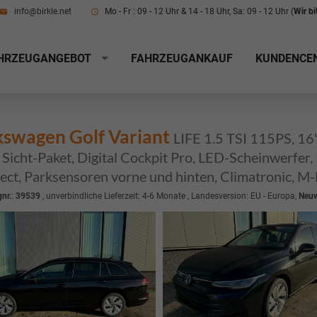
info@birkle.net
Mo - Fr : 09 - 12 Uhr & 14 - 18 Uhr, Sa: 09 - 12 Uhr (
Wir b
HRZEUGANGEBOT
FAHRZEUGANKAUF
KUNDENCE
kswagen Golf Variant
LIFE 1.5 TSI 115PS, 16
Sicht-Paket, Digital Cockpit Pro, LED-Scheinwerfer
ct, Parksensoren vorne und hinten, Climatronic, M-
nr.
:
39539
, unverbindliche Lieferzeit: 4-6 Monate , Landesversion: EU - Europa,
Neu