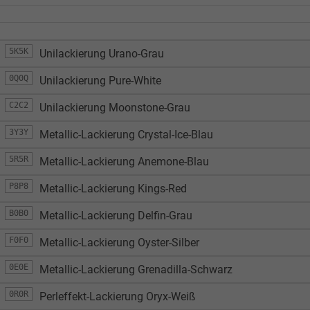
5K5K
Unilackierung Urano-Grau
0Q0Q
Unilackierung Pure-White
C2C2
Unilackierung Moonstone-Grau
3Y3Y
Metallic-Lackierung Crystal-Ice-Blau
5R5R
Metallic-Lackierung Anemone-Blau
P8P8
Metallic-Lackierung Kings-Red
B0B0
Metallic-Lackierung Delfin-Grau
F0F0
Metallic-Lackierung Oyster-Silber
0E0E
Metallic-Lackierung Grenadilla-Schwarz
0R0R
Perleffekt-Lackierung Oryx-Weiß