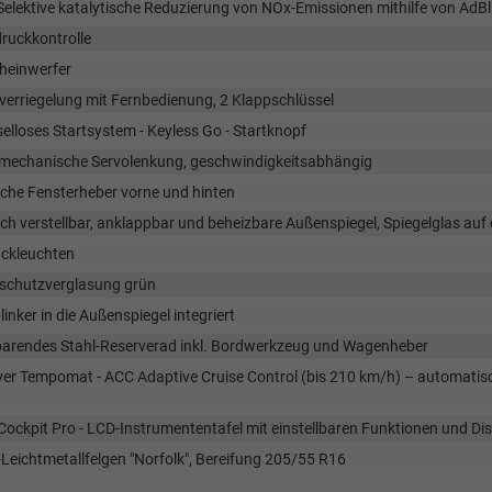
elektive katalytische Reduzierung von NOx-Emissionen mithilfe von AdBlu
ruckkontrolle
heinwerfer
verriegelung mit Fernbedienung, 2 Klappschlüssel
elloses Startsystem - Keyless Go - Startknopf
omechanische Servolenkung, geschwindigkeitsabhängig
sche Fensterheber vorne und hinten
sch verstellbar, anklappbar und beheizbare Außenspiegel, Spiegelglas auf
ckleuchten
chutzverglasung grün
linker in die Außenspiegel integriert
parendes Stahl-Reserverad inkl. Bordwerkzeug und Wagenheber
ver Tempomat - ACC Adaptive Cruise Control (bis 210 km/h) – automat
 Cockpit Pro - LCD-Instrumententafel mit einstellbaren Funktionen und Di
-Leichtmetallfelgen "Norfolk", Bereifung 205/55 R16