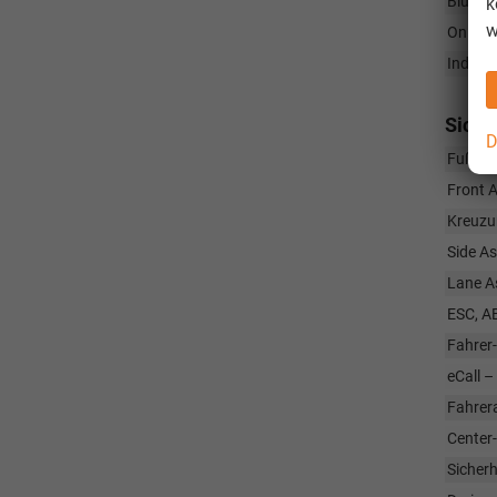
Blueto
k
w
Online
Indukti
Siche
D
Fußgän
Front 
Kreuzu
Side As
Lane As
ESC, A
Fahrer
eCall –
Fahrera
Center-
Sicherh