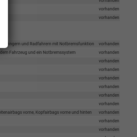
vorhanden
vorhanden
vorhanden
 Fußgängern und Radfahrern mit Notbremsfunktion
vorhanden
or dem Fahrzeug und ein Notbremssystem
vorhanden
vorhanden
vorhanden
vorhanden
vorhanden
vorhanden
vorhanden
Seitenairbags vorne, Kopfairbags vorne und hinten
vorhanden
vorhanden
vorhanden