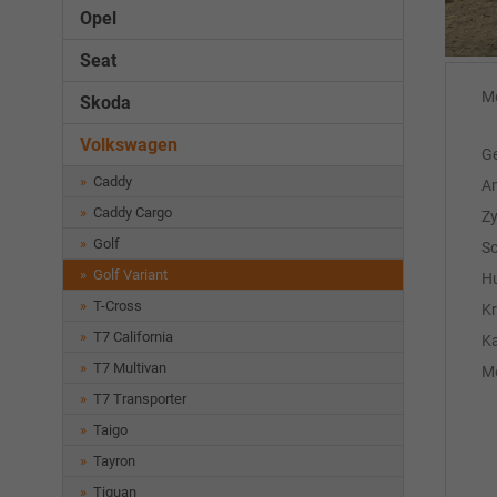
Opel
Seat
M
Skoda
Volkswagen
Ge
Caddy
An
Caddy Cargo
Zy
Golf
Sc
Golf Variant
H
T-Cross
Kr
T7 California
Ka
T7 Multivan
Mo
T7 Transporter
Taigo
Tayron
Tiguan