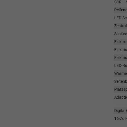
SCR – S
Reifend
LED-Sc
Zentral
Schlüss
Elektr
Elektri
Elektri
LED-Rü
Wärmes
Seitenb
Platzs
Adapti
Digital
16-Zoll