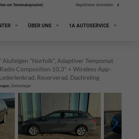
itten um Terminabsprache!
)
Registrieren
Anmelden
Folge
uns
auf
Facebook
NTER
ÜBER UNS
1A AUTOSERVICE
" Alufelgen "Norfolk", Adaptiver Tempomat
, Radio Composition 10,3" + Wireless App-
Lederlenkrad, Reserverad, Dachreling
wagen
, Zentrallager