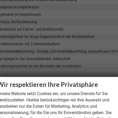
eckdose im Gepäckraum
gehaken im Gepäckraum
sitze, Stoffpolsterung
enstützen am Fahrer- und Beifahrersitz
demöglichkeit für lange Gegenstände in der Rücksitzlehne
rmlehne hinten mit 2 Getränkehaltern
te-Innenbeleuchtung - farbige LED-Innenbeleuchtung, Auswahl aus 10 F
p-Spiegel in den Sonnenblenden, beleuchtet
ahrungstaschen an der Rückseite der Vordersitze
ainment & Kommunikation
Wir respektieren Ihre Privatsphäre
Composition, 10,3-Zoll-Farb-Touchscreen
nsere Website setzt Cookies ein, um unsere Dienste für Sie
ront- und Hecklautsprecher
ereitzustellen. Hierbei berücksichtigen wir Ihre Auswahl und
nnect Wireless – drahtlose Telefonverbindung über Android Auto oder Ap
erarbeiten nur die Daten für Marketing, Analytics und
-C vorne und 2x USB-C hinten (nur Laden)
ersonalisierung, für die Sie uns Ihr Einverständnis geben. Sie