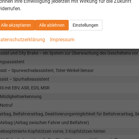
oth-Freisprecheinrichtung
önnen Ihre Einwilligung jederzeit mit Wirkung für die Zukunft
iderrufen.
-Dienste VW Connect (Vorbereitung)
ves Aufladen von Mobiltelefonen
Alle akzeptieren
Alle ablehnen
Einstellungen
rheit & Assistenz
atenschutzerklärung
Impressum
ger- und Radfahrererkennung – Assistent zur Kollisionserkennung von
Assist und City Brake – ein System zur Überwachung des Geschehens v
ngsassistent
sist – Spurwechselassistent, Toter-Winkel-Sensor
sist – Spurhalteassistent
BS mit EBV, ASR, EDS, MSR
-Müdigkeitserkennung
 Notruf
irbag, Beifahrerairbag, Deaktivierungsmöglichkeit für Beifahrerairbag, 
Airbag (Airbag zwischen Fahrer und Beifahrer)
eitsoptimierte Kopfstützen vorne, 3 Kopfstützen hinten