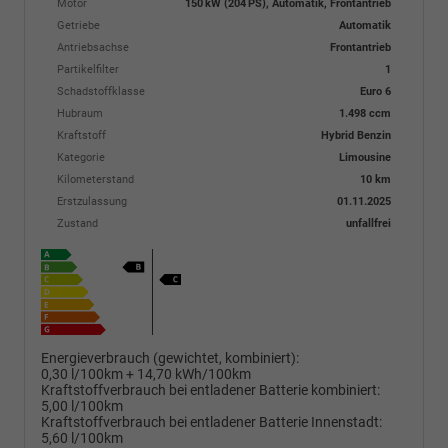
Motor
150 kW (204 PS), Automatik, Frontantrieb
Getriebe
Automatik
Antriebsachse
Frontantrieb
Partikelfilter
1
Schadstoffklasse
Euro 6
Hubraum
1.498 ccm
Kraftstoff
Hybrid Benzin
Kategorie
Limousine
Kilometerstand
10 km
Erstzulassung
01.11.2025
Zustand
unfallfrei
Energieverbrauch (gewichtet, kombiniert):
0,30 l/100km + 14,70 kWh/100km
Kraftstoffverbrauch bei entladener Batterie kombiniert:
5,00 l/100km
Kraftstoffverbrauch bei entladener Batterie Innenstadt:
5,60 l/100km