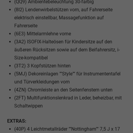
(QQ9) Ambientebeleuchtung 30-farbig
(8I2) Lendenwirbelstützen vorn, auf Fahrerseite
elektrisch einstellbar, Massagefunktion auf
Fahrerseite
(6E3) Mittelarmlehne vorne
(3A2) ISOFIX-Halteösen für Kindersitze auf den
äußeren Rücksitzen sowie auf dem Beifahrersitz, i-
Size-kompatibel
(3T2) 3 Kopfstützen hinten
(5MJ) Dekoreinlagen ""Style"" für Instrumententafel
und Türverkleidungen vorn
(4ZN) Chromleiste an den Seitenfenstern unten
(2FT) Multifunktionslenkrad in Leder, beheizbar, mit
Schaltwippen
EXTRAS:
(40P) 4 Leichtmetallräder ""Nottingham"" 7,5 J x 17