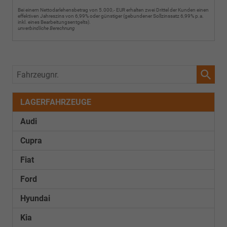
Bei einem Nettodarlehensbetrag von 5.000,- EUR erhalten zwei Drittel der Kunden einen
effektiven Jahreszins von 6,99% oder günstiger (gebundener Sollzinssatz 6,99% p.a.
inkl. eines Bearbeitungsentgelts).
unverbindliche Berechnung
Fahrzeugnr.
LAGERFAHRZEUGE
Audi
Cupra
Fiat
Ford
Hyundai
Kia