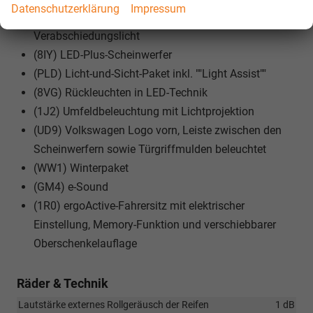
Datenschutzerklärung
Impressum
Tagfahrlicht sowie Begrüßungs- und
Verabschiedungslicht
(8IY) LED-Plus-Scheinwerfer
(PLD) Licht-und-Sicht-Paket inkl. ""Light Assist""
(8VG) Rückleuchten in LED-Technik
(1J2) Umfeldbeleuchtung mit Lichtprojektion
(UD9) Volkswagen Logo vorn, Leiste zwischen den
Scheinwerfern sowie Türgriffmulden beleuchtet
(WW1) Winterpaket
(GM4) e-Sound
(1R0) ergoActive-Fahrersitz mit elektrischer
Einstellung, Memory-Funktion und verschiebbarer
Oberschenkelauflage
Räder & Technik
Lautstärke externes Rollgeräusch der Reifen
1 dB