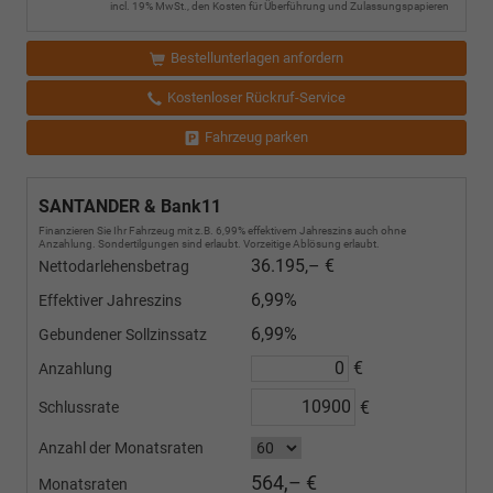
incl. 19% MwSt., den Kosten für Überführung und Zulassungspapieren
Bestellunterlagen anfordern
Kostenloser Rückruf-Service
Fahrzeug parken
SANTANDER & Bank11
Finanzieren Sie Ihr Fahrzeug mit z.B. 6,99% effektivem Jahreszins auch ohne
Anzahlung. Sondertilgungen sind erlaubt. Vorzeitige Ablösung erlaubt.
36.195,– €
Nettodarlehensbetrag
6,99%
Effektiver Jahreszins
6,99%
Gebundener Sollzinssatz
€
Anzahlung
€
Schlussrate
Anzahl der Monatsraten
564,– €
Monatsraten