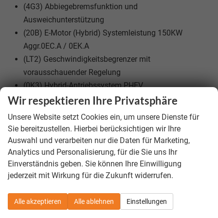
(4G3) Abbiegebremsfunktion und
Ausweichunterstützung
(20B) E-Motor (Hybrid) Systemleistung 150KW
Aggr.0EC.A / 0EK.A
(LT2) Geschwindigkeitsbegrenzer mit
vorausschauender Regelung
(0K3) Hybrid-Antriebssystem PHEV
(RDA) Infotainment-Paket ""Discover""
Wir respektieren Ihre Privatsphäre
(8DG) Infotainment-System mit 32,7-cm-Display
Unsere Website setzt Cookies ein, um unsere Dienste für
(12,9 Zoll)
Sie bereitzustellen. Hierbei berücksichtigen wir Ihre
(6C2) Seitenairbag vorn, mit Kopfairbag und
Auswahl und verarbeiten nur die Daten für Marketing,
Interaktionsairbag vorn
Analytics und Personalisierung, für die Sie uns Ihr
Einverständnis geben. Sie können Ihre Einwilligung
(76C) Ladekabel Mode 3 Typ 2, 16 A
jederzeit mit Wirkung für die Zukunft widerrufen.
(EV3) Netzladekabel für Haushalts-Steckdose
(7W7) Proaktives Insassenschutzsystem
Alle akzeptieren
Alle ablehnen
Einstellungen
(4KF) Seitenscheiben ab B-Säule abgedunkelt
(9I5) Fahrlichtschaltung automatisch, mit LED-