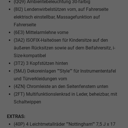
(QQ9) Ambientebeleuchtung 30-farbig
(8I2) Lendenwirbelstützen vorn, auf Fahrerseite
elektrisch einstellbar, Massagefunktion auf
Fahrerseite
(6E3) Mittelarmlehne vorne
(3A2) ISOFIX-Halteösen für Kindersitze auf den
äußeren Rücksitzen sowie auf dem Beifahrersitz, i-
Size-kompatibel
(3T2) 3 Kopfstützen hinten
(5MJ) Dekoreinlagen ""Style"" für Instrumententafel
und Türverkleidungen vorn
(4ZN) Chromleiste an den Seitenfenstern unten
(2FT) Multifunktionslenkrad in Leder, beheizbar, mit
Schaltwippen
EXTRAS:
(40P) 4 Leichtmetallräder ""Nottingham"" 7,5 J x 17