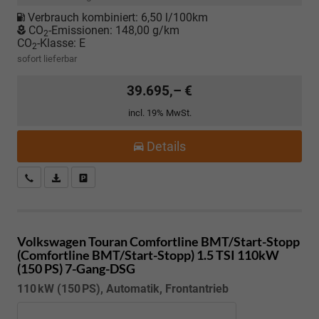
Verbrauch kombiniert:
6,50 l/100km
CO
-Emissionen:
148,00 g/km
2
CO
-Klasse:
E
2
sofort lieferbar
39.695,– €
incl. 19% MwSt.
Details
Kostenloser Rückruf-Service
PDF-Datei, Fahrzeugexposé drucken
Fahrzeug parken
Volkswagen Touran
Comfortline BMT/Start-Stopp
(Comfortline BMT/Start-Stopp) 1.5 TSI 110kW
(150 PS) 7-Gang-DSG
110 kW (150 PS), Automatik, Frontantrieb