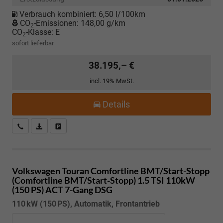
Verbrauch kombiniert:
6,50 l/100km
CO
-Emissionen:
148,00 g/km
2
CO
-Klasse:
E
2
sofort lieferbar
38.195,– €
incl. 19% MwSt.
Details
Kostenloser Rückruf-Service
PDF-Datei, Fahrzeugexposé drucken
Fahrzeug parken
Volkswagen Touran
Comfortline BMT/Start-Stopp
(Comfortline BMT/Start-Stopp) 1.5 TSI 110kW
(150 PS) ACT 7-Gang DSG
110 kW (150 PS), Automatik, Frontantrieb