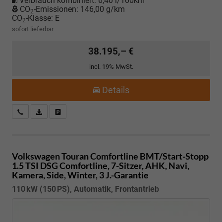
Verbrauch kombiniert:
6,40 l/100km
CO
-Emissionen:
146,00 g/km
2
CO
-Klasse:
E
2
sofort lieferbar
38.195,– €
incl. 19% MwSt.
Details
Kostenloser Rückruf-Service
PDF-Datei, Fahrzeugexposé drucken
Fahrzeug parken
Volkswagen Touran
Comfortline BMT/Start-Stopp
1.5 TSI DSG Comfortline, 7-Sitzer, AHK, Navi,
Kamera, Side, Winter, 3 J.-Garantie
110 kW (150 PS), Automatik, Frontantrieb