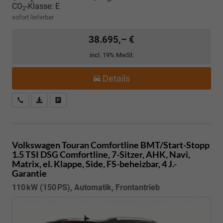
CO
-Klasse:
E
2
sofort lieferbar
38.695,– €
incl. 19% MwSt.
Details
Kostenloser Rückruf-Service
PDF-Datei, Fahrzeugexposé drucken
Fahrzeug parken
Volkswagen Touran
Comfortline BMT/Start-Stopp
1.5 TSI DSG Comfortline, 7-Sitzer, AHK, Navi,
Matrix, el. Klappe, Side, FS-beheizbar, 4 J.-
Garantie
110 kW (150 PS), Automatik, Frontantrieb