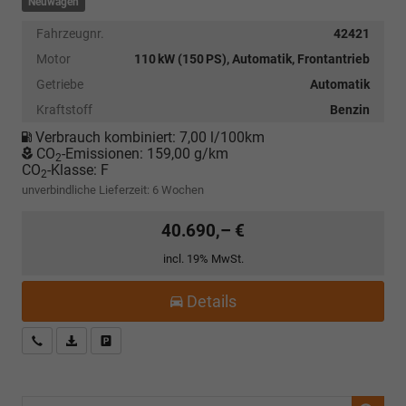
Neuwagen
Fahrzeugnr.
42421
Motor
110 kW (150 PS), Automatik, Frontantrieb
Getriebe
Automatik
Kraftstoff
Benzin
Verbrauch kombiniert:
7,00 l/100km
CO
-Emissionen:
159,00 g/km
2
CO
-Klasse:
F
2
unverbindliche Lieferzeit:
6 Wochen
40.690,– €
incl. 19% MwSt.
Details
Kostenloser Rückruf-Service
PDF-Datei, Fahrzeugexposé drucken
Fahrzeug parken