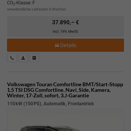
CO
-Klasse:
F
2
unverbindliche Lieferzeit:
6 Wochen
37.890,– €
incl. 19% MwSt.
Details
Kostenloser Rückruf-Service
PDF-Datei, Fahrzeugexposé drucken
Fahrzeug parken
Volkswagen Touran
Comfortline BMT/Start-Stopp
1.5 TSI DSG Comfortline, Navi, Side, Kamera,
Winter, 17-Zoll, sofort, 3.J-Garantie
110 kW (150 PS), Automatik, Frontantrieb