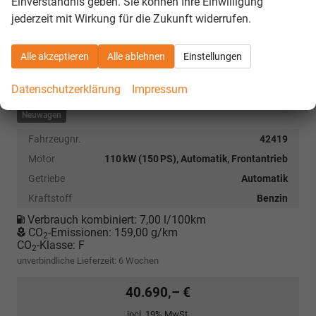
Einverständnis geben. Sie können Ihre Einwilligung
jederzeit mit Wirkung für die Zukunft widerrufen.
Alle akzeptieren
Alle ablehnen
Einstellungen
Datenschutzerklärung
Impressum
Neuwagen
Fahrzeugnr.
42419
Motor
110 kW (150 PS), Automatik, Frontantrieb
Getriebe
Automatik
Kraftstoff
Benzin
Verbrauch kombiniert:
7,00 l/100km
CO
-Emissionen:
159,00 g/km
2
CO
-Klasse:
F
2
unverbindliche Lieferzeit:
6 Wochen
40.690,– €
incl. 19% MwSt.