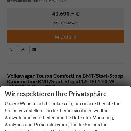
unverbindliche Lieferzeit:
6 Wochen
40.690,– €
incl. 19% MwSt.
Details
Kostenloser Rückruf-Service
PDF-Datei, Fahrzeugexposé drucken
Fahrzeug parken
Volkswagen Touran
Comfortline BMT/Start-Stopp
(Comfortline BMT/Start-Stopp) 1.5 TSI 110kW
(150 PS) 7-Gang-DSG
Wir respektieren Ihre Privatsphäre
110 kW (150 PS), Automatik, Frontantrieb
Unsere Website setzt Cookies ein, um unsere Dienste für
Sie bereitzustellen. Hierbei berücksichtigen wir Ihre
Auswahl und verarbeiten nur die Daten für Marketing,
Analytics und Personalisierung, für die Sie uns Ihr