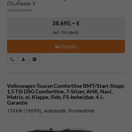
CO
-Klasse:
E
2
sofort lieferbar
38.695,– €
incl. 19% MwSt.
Details
Kostenloser Rückruf-Service
PDF-Datei, Fahrzeugexposé drucken
Fahrzeug parken
Volkswagen Touran
Comfortline BMT/Start-Stopp
1.5 TSI DSG Comfortline, 7-Sitzer, AHK, Navi,
Matrix, el. Klappe, Side, FS-beheizbar, 4 J.-
Garantie
110 kW (150 PS), Automatik, Frontantrieb