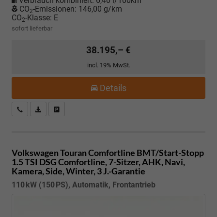
Verbrauch kombiniert:
6,40 l/100km
CO
-Emissionen:
146,00 g/km
2
CO
-Klasse:
E
2
sofort lieferbar
38.195,– €
incl. 19% MwSt.
Details
Kostenloser Rückruf-Service
PDF-Datei, Fahrzeugexposé drucken
Fahrzeug parken
Volkswagen Touran
Comfortline BMT/Start-Stopp
1.5 TSI DSG Comfortline, 7-Sitzer, AHK, Navi,
Kamera, Side, Winter, 3 J.-Garantie
110 kW (150 PS), Automatik, Frontantrieb