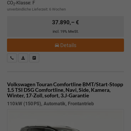
CO
-Klasse:
F
2
unverbindliche Lieferzeit:
6 Wochen
37.890,– €
incl. 19% MwSt.
Details
Kostenloser Rückruf-Service
PDF-Datei, Fahrzeugexposé drucken
Fahrzeug parken
Volkswagen Touran
Comfortline BMT/Start-Stopp
1.5 TSI DSG Comfortline, Navi, Side, Kamera,
Winter, 17-Zoll, sofort, 3.J-Garantie
110 kW (150 PS), Automatik, Frontantrieb