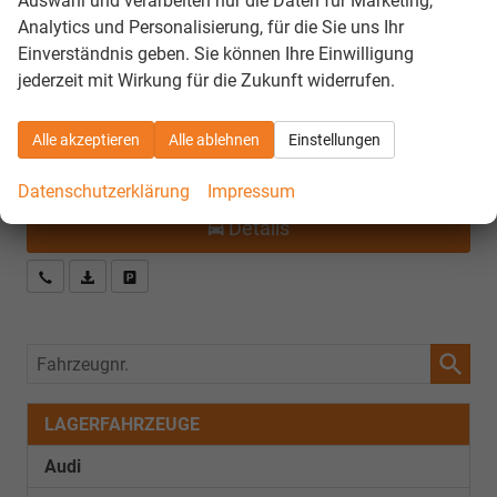
Auswahl und verarbeiten nur die Daten für Marketing,
Analytics und Personalisierung, für die Sie uns Ihr
Verbrauch kombiniert:
6,50 l/100km
CO
-Emissionen:
148,00 g/km
Einverständnis geben. Sie können Ihre Einwilligung
2
CO
-Klasse:
E
2
jederzeit mit Wirkung für die Zukunft widerrufen.
sofort lieferbar
39.695,– €
Alle akzeptieren
Alle ablehnen
Einstellungen
incl. 19% MwSt.
Datenschutzerklärung
Impressum
Details
Kostenloser Rückruf-Service
PDF-Datei, Fahrzeugexposé drucken
Fahrzeug parken
Fahrzeugnr.
LAGERFAHRZEUGE
Audi