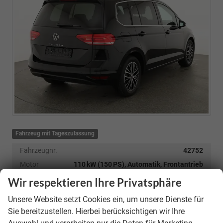
Fahrzeug mit Tageszulassung
Fahrzeugnr.
42752
Motor
110 kW (150 PS), Automatik, Frontantrieb
Getriebe
Automatik
Wir respektieren Ihre Privatsphäre
Kraftstoff
Benzin
Unsere Website setzt Cookies ein, um unsere Dienste für
Kilometerstand
10 km
Sie bereitzustellen. Hierbei berücksichtigen wir Ihre
Erstzulassung
01.06.2026