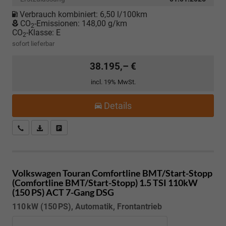
Verbrauch kombiniert:
6,50 l/100km
CO
-Emissionen:
148,00 g/km
2
CO
-Klasse:
E
2
sofort lieferbar
38.195,– €
incl. 19% MwSt.
Details
Kostenloser Rückruf-Service
PDF-Datei, Fahrzeugexposé drucken
Fahrzeug parken
Volkswagen Touran
Comfortline BMT/Start-Stopp
(Comfortline BMT/Start-Stopp) 1.5 TSI 110kW
(150 PS) ACT 7-Gang DSG
110 kW (150 PS), Automatik, Frontantrieb