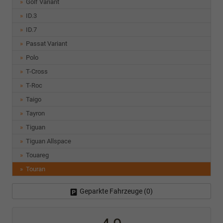
Golf Variant
ID.3
ID.7
Passat Variant
Polo
T-Cross
T-Roc
Taigo
Tayron
Tiguan
Tiguan Allspace
Touareg
Touran
Geparkte Fahrzeuge (
0
)