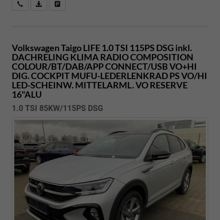
Kostenloser Rückruf-Service
PDF-Datei, Fahrzeugexposé drucken
Fahrzeug parken
Volkswagen Taigo
LIFE 1.0 TSI 115PS DSG inkl.
DACHRELING KLIMA RADIO COMPOSITION
COLOUR/BT/DAB/APP CONNECT/USB VO+HI
DIG. COCKPIT MUFU-LEDERLENKRAD PS VO/HI
LED-SCHEINW. MITTELARML. VO RESERVE
16"ALU
1.0 TSI 85KW/115PS DSG