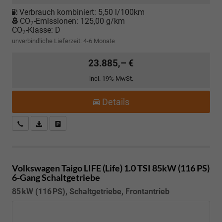
Verbrauch kombiniert:
5,50 l/100km
CO
-Emissionen:
125,00 g/km
2
CO
-Klasse:
D
2
unverbindliche Lieferzeit: 4-6 Monate
23.885,– €
incl. 19% MwSt.
Details
Kostenloser Rückruf-Service
PDF-Datei, Fahrzeugexposé drucken
Fahrzeug parken
Volkswagen Taigo
LIFE (Life) 1.0 TSI 85kW (116 PS)
6-Gang Schaltgetriebe
85 kW (116 PS), Schaltgetriebe, Frontantrieb