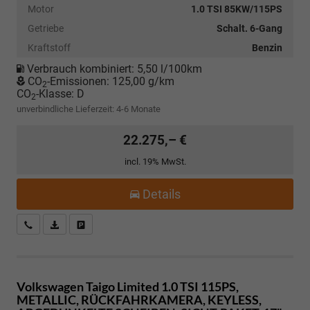
Motor
1.0 TSI 85KW/115PS
Getriebe
Schalt. 6-Gang
Kraftstoff
Benzin
Verbrauch kombiniert:
5,50 l/100km
CO
-Emissionen:
125,00 g/km
2
CO
-Klasse:
D
2
unverbindliche Lieferzeit: 4-6 Monate
22.275,– €
incl. 19% MwSt.
Details
Kostenloser Rückruf-Service
PDF-Datei, Fahrzeugexposé drucken
Fahrzeug parken
Volkswagen Taigo
Limited 1.0 TSI 115PS,
METALLIC, RÜCKFAHRKAMERA, KEYLESS,