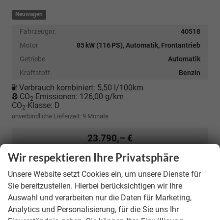
Neuwagen
Fahrzeugnr.
40518
Motor
85 kW (116 PS), Automatik, Frontantrieb
Getriebe
Automatik
Kraftstoff
Benzin
Verbrauch kombiniert:
5,50 l/100km
CO
-Emissionen:
126,00 g/km
2
CO
-Klasse:
D
2
unverbindliche Lieferzeit:
9 Monate
23.790,– €
incl. 19% MwSt.
Wir respektieren Ihre Privatsphäre
Unsere Website setzt Cookies ein, um unsere Dienste für
Details
Sie bereitzustellen. Hierbei berücksichtigen wir Ihre
Auswahl und verarbeiten nur die Daten für Marketing,
Kostenloser Rückruf-Service
PDF-Datei, Fahrzeugexposé drucken
Fahrzeug parken
Analytics und Personalisierung, für die Sie uns Ihr