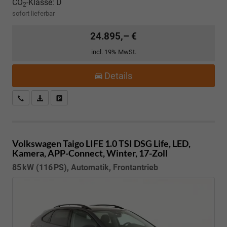
CO
-Klasse:
D
2
sofort lieferbar
24.895,– €
incl. 19% MwSt.
Details
Kostenloser Rückruf-Service
PDF-Datei, Fahrzeugexposé drucken
Fahrzeug parken
Volkswagen Taigo
LIFE 1.0 TSI DSG Life, LED,
Kamera, APP-Connect, Winter, 17-Zoll
85 kW (116 PS), Automatik, Frontantrieb