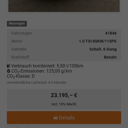
Neuwagen
Fahrzeugnr.
41846
Motor
1.0 TSI 85KW/115PS
Getriebe
Schalt. 6-Gang
Kraftstoff
Benzin
Verbrauch kombiniert:
5,50 l/100km
CO
-Emissionen:
125,00 g/km
2
CO
-Klasse:
D
2
unverbindliche Lieferzeit: 4-6 Monate
23.195,– €
incl. 19% MwSt.
Details