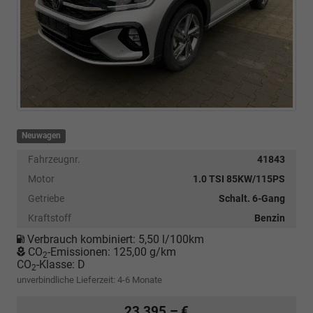
Neuwagen
Fahrzeugnr.
41843
Motor
1.0 TSI 85KW/115PS
Getriebe
Schalt. 6-Gang
Kraftstoff
Benzin
Verbrauch kombiniert:
5,50 l/100km
CO
-Emissionen:
125,00 g/km
2
CO
-Klasse:
D
2
unverbindliche Lieferzeit: 4-6 Monate
23.395,– €