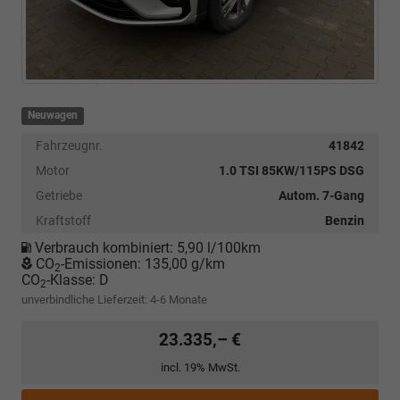
Neuwagen
Fahrzeugnr.
41842
Motor
1.0 TSI 85KW/115PS DSG
Getriebe
Autom. 7-Gang
Kraftstoff
Benzin
Verbrauch kombiniert:
5,90 l/100km
CO
-Emissionen:
135,00 g/km
2
CO
-Klasse:
D
2
unverbindliche Lieferzeit: 4-6 Monate
23.335,– €
incl. 19% MwSt.