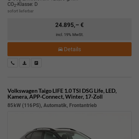
2
CO
-Klasse:
D
2
sofort lieferbar
24.895,– €
incl. 19% MwSt.
Details
Kostenloser Rückruf-Service
PDF-Datei, Fahrzeugexposé drucken
Fahrzeug parken
Volkswagen Taigo
LIFE 1.0 TSI DSG Life, LED,
Kamera, APP-Connect, Winter, 17-Zoll
85 kW (116 PS), Automatik, Frontantrieb