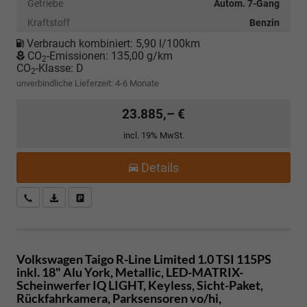
Getriebe
Autom. 7-Gang
Kraftstoff
Benzin
Verbrauch kombiniert:
5,90 l/100km
CO
-Emissionen:
135,00 g/km
2
CO
-Klasse:
D
2
unverbindliche Lieferzeit: 4-6 Monate
23.885,– €
incl. 19% MwSt.
Details
Kostenloser Rückruf-Service
PDF-Datei, Fahrzeugexposé drucken
Fahrzeug parken
Volkswagen Taigo
R-Line Limited 1.0 TSI 115PS
inkl. 18" Alu York, Metallic, LED-MATRIX-
Scheinwerfer IQ LIGHT, Keyless, Sicht-Paket,
Rückfahrkamera, Parksensoren vo/hi,