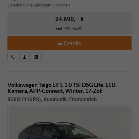
unverbindliche Lieferzeit:
6 Wochen
24.690,– €
incl. 19% MwSt.
Details
Kostenloser Rückruf-Service
PDF-Datei, Fahrzeugexposé drucken
Fahrzeug parken
Volkswagen Taigo
LIFE 1.0 TSI DSG Life, LED,
Kamera, APP-Connect, Winter, 17-Zoll
85 kW (116 PS), Automatik, Frontantrieb