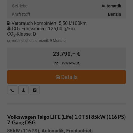
Getriebe
Automatik
Kraftstoff
Benzin
Verbrauch kombiniert:
5,50 l/100km
CO
-Emissionen:
126,00 g/km
2
CO
-Klasse:
D
2
unverbindliche Lieferzeit:
9 Monate
23.790,– €
incl. 19% MwSt.
Details
Kostenloser Rückruf-Service
PDF-Datei, Fahrzeugexposé drucken
Fahrzeug parken
Volkswagen Taigo
LIFE (Life) 1.0 TSI 85kW (116 PS)
7-Gang DSG
85 kW (116 PS), Automatik, Frontantrieb