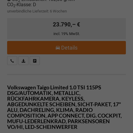
2
CO
-Klasse:
D
2
unverbindliche Lieferzeit:
6 Wochen
23.790,– €
incl. 19% MwSt.
Details
Kostenloser Rückruf-Service
PDF-Datei, Fahrzeugexposé drucken
Fahrzeug parken
Volkswagen Taigo
Limited 1.0 TSI 115PS
DSG/AUTOMATIK, METALLIC,
RÜCKFAHRKAMERA, KEYLESS,
ABGEDUNKELTE SCHEIBEN, SICHT-PAKET, 17"
ALU, DACHRELING, KLIMA, RADIO
COMPOSITION, APP CONNECT, DIG. COCKPIT,
MUFU-LEDERLENKRAD, PARKSENSOREN
VO/HI, LED-SCHEINWERFER