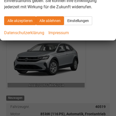
Einverständnis geben. Sie können Ihre Einwilligung
jederzeit mit Wirkung für die Zukunft widerrufen.
Volkswagen Taigo
1.0 TSI 85kW (115 PS) 7-Gang
DSG
Alle akzeptieren
Alle ablehnen
Einstellungen
85 kW (116 PS), Automatik, Frontantrieb
Datenschutzerklärung
Impressum
Neuwagen
Fahrzeugnr.
40519
Motor
85 kW (116 PS), Automatik, Frontantrieb