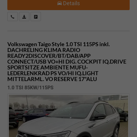
Details
Kostenloser Rückruf-Service
PDF-Datei, Fahrzeugexposé drucken
Fahrzeug parken
Volkswagen Taigo
Style 1.0 TSI 115PS inkl.
DACHRELING KLIMA RADIO
READY2DISCOVER/BT/DAB/APP
CONNECT/USB VO+HI DIG. COCKPIT IQ.DRIVE
SPORTSITZE AMBIENTE MUFU-
LEDERLENKRAD PS VO/HI IQ.LIGHT
MITTELARML. VO RESERVE 17"ALU
1.0 TSI 85KW/115PS