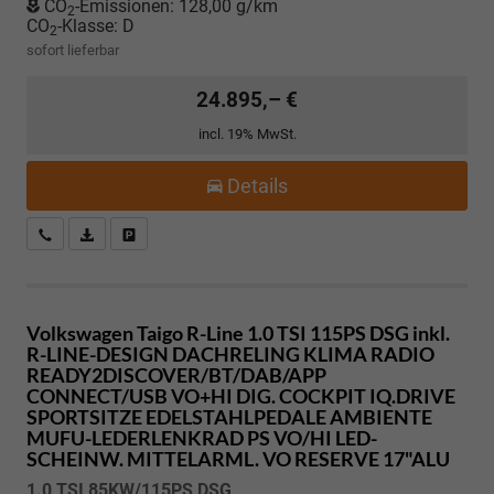
CO
-Emissionen:
128,00 g/km
2
CO
-Klasse:
D
2
sofort lieferbar
24.895,– €
incl. 19% MwSt.
Details
Kostenloser Rückruf-Service
PDF-Datei, Fahrzeugexposé drucken
Fahrzeug parken
Volkswagen Taigo
R-Line 1.0 TSI 115PS DSG inkl.
R-LINE-DESIGN DACHRELING KLIMA RADIO
READY2DISCOVER/BT/DAB/APP
CONNECT/USB VO+HI DIG. COCKPIT IQ.DRIVE
SPORTSITZE EDELSTAHLPEDALE AMBIENTE
MUFU-LEDERLENKRAD PS VO/HI LED-
SCHEINW. MITTELARML. VO RESERVE 17"ALU
1.0 TSI 85KW/115PS DSG