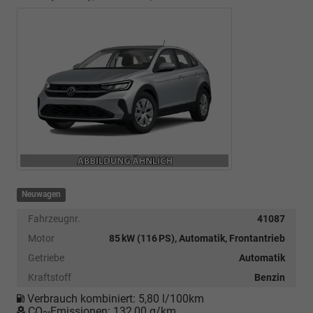
Neuwagen
Fahrzeugnr.
41087
Motor
85 kW (116 PS), Automatik, Frontantrieb
Getriebe
Automatik
Kraftstoff
Benzin
Verbrauch kombiniert:
5,80 l/100km
CO
-Emissionen:
132,00 g/km