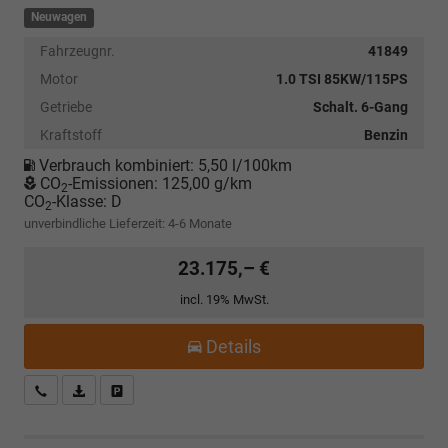
Neuwagen
Fahrzeugnr.
41849
Motor
1.0 TSI 85KW/115PS
Getriebe
Schalt. 6-Gang
Kraftstoff
Benzin
Verbrauch kombiniert:
5,50 l/100km
CO
-Emissionen:
125,00 g/km
2
CO
-Klasse:
D
2
unverbindliche Lieferzeit: 4-6 Monate
23.175,– €
incl. 19% MwSt.
Details
Kostenloser Rückruf-Service
PDF-Datei, Fahrzeugexposé drucken
Fahrzeug parken