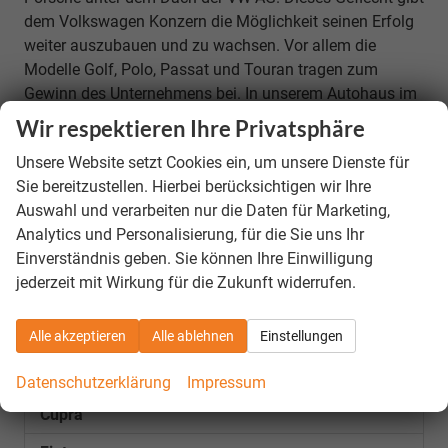
dem Volkswagen Konzern die Möglichkeit seinen Erfolg
weiter auszubauen und zu wachsen. Vor allem die
Modelle Golf, Polo, Passat und Touran tragen zum
Gewinn des Unternehmens bei. In unserem Autohaus im
Internet warten viele attraktive VW EU-Neuwagen auf Sie.
Wir respektieren Ihre Privatsphäre
Unsere Website setzt Cookies ein, um unsere Dienste für
Wir bestellen und importieren vor Allem die Marken des
Sie bereitzustellen. Hierbei berücksichtigen wir Ihre
Konzerns - SEAT, SKODA und VW - hier sind wir ganz
Auswahl und verarbeiten nur die Daten für Marketing,
stark in Preis und Leistung!
Analytics und Personalisierung, für die Sie uns Ihr
Einverständnis geben. Sie können Ihre Einwilligung
Fahrzeugnr.
jederzeit mit Wirkung für die Zukunft widerrufen.
Alle akzeptieren
Alle ablehnen
Einstellungen
LAGERFAHRZEUGE
Audi
Datenschutzerklärung
Impressum
Cupra