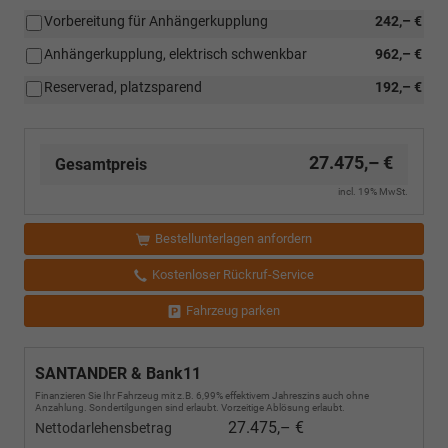
Vorbereitung für Anhängerkupplung
242,– €
Anhängerkupplung, elektrisch schwenkbar
962,– €
Reserverad, platzsparend
192,– €
27.475,– €
Gesamtpreis
incl. 19% MwSt.
Bestellunterlagen anfordern
Kostenloser Rückruf-Service
Fahrzeug parken
SANTANDER & Bank11
Finanzieren Sie Ihr Fahrzeug mit z.B. 6,99% effektivem Jahreszins auch ohne
Anzahlung. Sondertilgungen sind erlaubt. Vorzeitige Ablösung erlaubt.
27.475,– €
Nettodarlehensbetrag