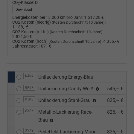
CO
-Klasse:
D
2
Download
Energiekosten bei 15.000 km pro Jahr:
1.517,28 €
CO2 Kosten (niedrig)
:
(Kosten Durchschnitt 10 Jahre)
1.188,- €
CO2 Kosten (mittel)
:
(Kosten Durchschnitt 10 Jahre)
2.821,50 €
CO2 Kosten (hoch)
:
4.356,- €
(Kosten Durchschnitt 10 Jahre)
Jahressteuer:
107,- €
K4K4
Unilackierung Energy-Blau
9P9P
Unilackierung Candy-Weiß
545,– €
M3M3
Unilackierung Stahl-Grau
825,– €
8X8X
Metallic-Lackierung Race-
825,– €
Blau
2Y2Y
Perleffekt-Lackierung Moon-
825,– €