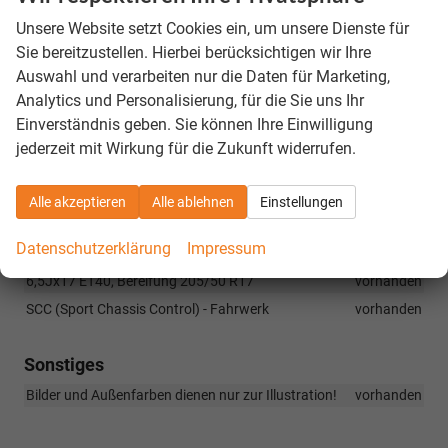
vorhanden
Unsere Website setzt Cookies ein, um unsere Dienste für
Corner-Funktion für Nebelscheinwerfer
vorhanden
Sie bereitzustellen. Hierbei berücksichtigen wir Ihre
Elektrisch anklappbare Außenspiegel inkl. automatische
Auswahl und verarbeiten nur die Daten für Marketing,
Dimmung des Spiegelglas auf der Fahrerseite
vorhanden
Analytics und Personalisierung, für die Sie uns Ihr
Innenspiegel automatisch abblendend
vorhanden
Einverständnis geben. Sie können Ihre Einwilligung
jederzeit mit Wirkung für die Zukunft widerrufen.
Regensensor
vorhanden
Sicherheitsradschrauben für Leichtmetallfelgen
vorhanden
Alle akzeptieren
Alle ablehnen
Einstellungen
Fahrprofilauswahl
vorhanden
Kessy (schlüsselloses Ent-/Verriegeln und Starten)
vorhanden
Datenschutzerklärung
Impressum
17-Zoll-Leichtmetallfelgen "Propus Aero", schwarz poliert,
6,5Jx17 ET40, Bereifung 205/50 R17
vorhanden
SCC (Sport Chassis Control) - Fahrwerk
vorhanden
Sonstiges
Bilder und Außenfarben dienen nur zur Illustration!
vorhanden