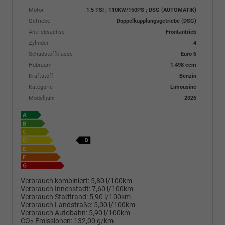
Motor
1.5 TSI ; 110KW/150PS ; DSG (AUTOMATIK)
Getriebe
Doppelkupplungsgetriebe (DSG)
Antriebsachse
Frontantrieb
Zylinder
4
Schadstoffklasse
Euro 6
Hubraum
1.498 ccm
Kraftstoff
Benzin
Kategorie
Limousine
Modelljahr
2026
Verbrauch kombiniert:
5,80 l/100km
Verbrauch Innenstadt:
7,60 l/100km
Verbrauch Stadtrand:
5,90 l/100km
Verbrauch Landstraße:
5,00 l/100km
Verbrauch Autobahn:
5,90 l/100km
CO
-Emissionen:
132,00 g/km
2