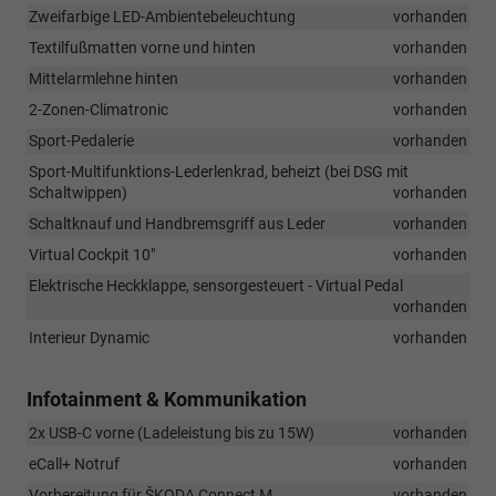
Zweifarbige LED-Ambientebeleuchtung
vorhanden
Textilfußmatten vorne und hinten
vorhanden
Mittelarmlehne hinten
vorhanden
2-Zonen-Climatronic
vorhanden
Sport-Pedalerie
vorhanden
Sport-Multifunktions-Lederlenkrad, beheizt (bei DSG mit
Schaltwippen)
vorhanden
Schaltknauf und Handbremsgriff aus Leder
vorhanden
Virtual Cockpit 10"
vorhanden
Elektrische Heckklappe, sensorgesteuert - Virtual Pedal
vorhanden
Interieur Dynamic
vorhanden
Infotainment & Kommunikation
2x USB-C vorne (Ladeleistung bis zu 15W)
vorhanden
eCall+ Notruf
vorhanden
Vorbereitung für ŠKODA Connect M
vorhanden