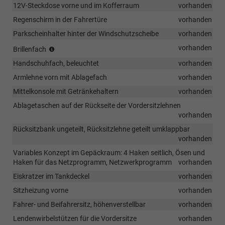
12V-Steckdose vorne und im Kofferraum
vorhanden
Regenschirm in der Fahrertüre
vorhanden
Parkscheinhalter hinter der Windschutzscheibe
vorhanden
(Vermerk:
vorhanden
Brillenfach
entfällt
Handschuhfach, beleuchtet
vorhanden
i.V.
mit
Armlehne vorn mit Ablagefach
vorhanden
dem
Mittelkonsole mit Getränkehaltern
vorhanden
optionalen
Panoramadach!)
Ablagetaschen auf der Rückseite der Vordersitzlehnen
vorhanden
Rücksitzbank ungeteilt, Rücksitzlehne geteilt umklappbar
vorhanden
Variables Konzept im Gepäckraum: 4 Haken seitlich, Ösen und
Haken für das Netzprogramm, Netzwerkprogramm
vorhanden
Eiskratzer im Tankdeckel
vorhanden
Sitzheizung vorne
vorhanden
Fahrer- und Beifahrersitz, höhenverstellbar
vorhanden
Lendenwirbelstützen für die Vordersitze
vorhanden