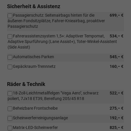
Navigationssystem)
Sicherheit & Assistenz
Passagierschutz: Seitenairbags hinten für die
699,– €
äußeren Fondsitzplätze, Fahrer-Knieairbag, proaktiver
Passagierschutz
Fahrerassistenzsystem 1,5+: Adaptiver Tempomat,
534,– €
Adaptive Spurführung (Lane Assist+), Toter-Winkel-Assistent
(Side Assist)
Automatisches Parken
545,– €
Gepäckraum-Trennnetz
160,– €
Räder & Technik
18-Zoll-Leichtmetallfelgen "Vega Aero", schwarz
522,– €
poliert, 7Jx18 ET39, Bereifung 205/45 R18
Beheizbare Frontscheibe
275,– €
Scheinwerferreinigungsanlage
192,– €
Matrix-LED-Scheinwerfer
825,– €