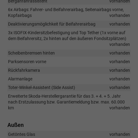
Berganfahrassistent
vorhanden
6x Airbags: Fahrer- und Beifahrerairbag, Seitenairbags vorne,
Kopfairbags
vorhanden
Deaktivierungsmöglichkeit für Beifahrerairbag
vorhanden
3x ISOFIX-Kindersitzbefestigung und Top Tether (1x vorne auf
dem Beifahrersitz, 2x hinten auf den äußeren Fondsitzplätzen)
vorhanden
Scheibenbremsen hinten
vorhanden
Parksensoren vorne
vorhanden
Rückfahrkamera
vorhanden
Alarmanlage
vorhanden
Toter-Winkel-Assistent (Side Assist)
vorhanden
Erweiterte Skoda-Herstellergarantie für das 3. + 4. + 5. Jahr
nach Erstzulassung bzw. Garantiemeldung bzw. max. 60.000
km
vorhanden
Außen
Getöntes Glas
vorhanden