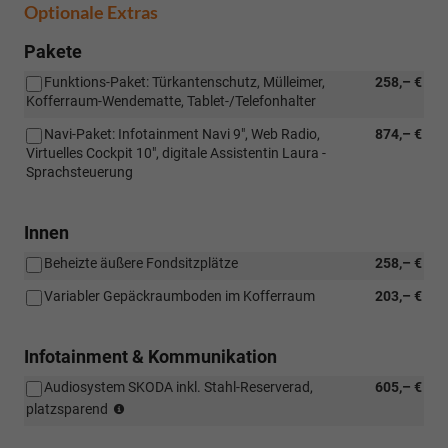
Optionale Extras
Pakete
Funktions-Paket: Türkantenschutz, Mülleimer,
258,– €
Kofferraum-Wendematte, Tablet-/Telefonhalter
Navi-Paket: Infotainment Navi 9", Web Radio,
874,– €
Virtuelles Cockpit 10", digitale Assistentin Laura -
Sprachsteuerung
Innen
Beheizte äußere Fondsitzplätze
258,– €
Variabler Gepäckraumboden im Kofferraum
203,– €
Infotainment & Kommunikation
Audiosystem SKODA inkl. Stahl-Reserverad,
605,– €
(nur
platzsparend
i.V.
mit