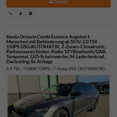
Details
Kostenloser Rückruf-Service
PDF-Datei, Fahrzeugexposé drucken
Fahrzeug parken
Skoda Octavia Combi
Essence Angebot f.
Menschen mit Behinderung ab 50 %! 2.0 TDI
150PS DSG/AUTOMATIK, 2-Zonen-Climatronic,
Parksensoren hinten, Radio 10"/Bluetooth/DAB,
Tempomat, LED-Scheinwerfer, M-Lederlenkrad,
Dachreling, 8x Airbags
2.0 TDI ; 110KW/150PS ; 7-Gang-DSG (AUTOMATIK)