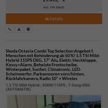
incl. 19% MwSt.
Details
Kostenloser Rückruf-Service
PDF-Datei, Fahrzeugexposé drucken
Fahrzeug parken
Skoda Octavia Combi
Top Selection Angebot f.
Menschen mit Behinderung ab 50 %! 1.5 TSI Mild-
Hybrid 115PS DSG, 17" Alu, Elektr. Heckklappe,
Kessy+Alarm, Beheizte Frontscheibe,
Winterpaket, SunSet, Climatronic, LED-
Scheinwerfer, Parksensoren vorn/hinten,
Rückfahrkamera, Radio 10" + Wireles
1.5 TSI Mild-Hybrid ; 85KW/115PS ; 7-Gang-DSG
(AUTOMATIK)