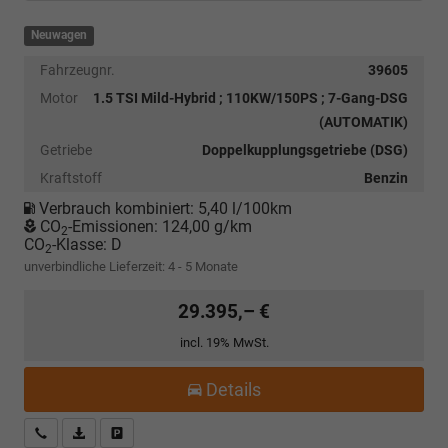
Neuwagen
Fahrzeugnr.
39605
Motor
1.5 TSI Mild-Hybrid ; 110KW/150PS ; 7-Gang-DSG
(AUTOMATIK)
Getriebe
Doppelkupplungsgetriebe (DSG)
Kraftstoff
Benzin
Verbrauch kombiniert:
5,40 l/100km
CO
-Emissionen:
124,00 g/km
2
CO
-Klasse:
D
2
unverbindliche Lieferzeit: 4 - 5 Monate
29.395,– €
incl. 19% MwSt.
Details
Kostenloser Rückruf-Service
PDF-Datei, Fahrzeugexposé drucken
Fahrzeug parken