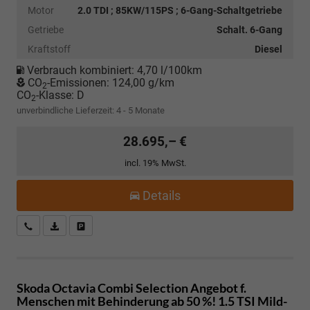
Motor
2.0 TDI ; 85KW/115PS ; 6-Gang-Schaltgetriebe
Getriebe
Schalt. 6-Gang
Kraftstoff
Diesel
Verbrauch kombiniert:
4,70 l/100km
CO
-Emissionen:
124,00 g/km
2
CO
-Klasse:
D
2
unverbindliche Lieferzeit: 4 - 5 Monate
28.695,– €
incl. 19% MwSt.
Details
Kostenloser Rückruf-Service
PDF-Datei, Fahrzeugexposé drucken
Fahrzeug parken
Skoda Octavia Combi
Selection Angebot f.
Menschen mit Behinderung ab 50 %! 1.5 TSI Mild-