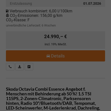
Erstzulassung
01.07.2026
Verbrauch kombiniert:
6,00 l/100km
CO
-Emissionen:
156,00 g/km
2
CO
-Klasse:
F
2
unverbindliche Lieferzeit:
6 Wochen
24.990,– €
incl. 19% MwSt.
Details
Kostenloser Rückruf-Service
PDF-Datei, Fahrzeugexposé drucken
Fahrzeug parken
Skoda Octavia Combi
Essence Angebot f.
Menschen mit Behinderung ab 50 %! 1.5 TSI
115PS, 2-Zonen-Climatronic, Parksensoren
hinten, Radio 10"/Bluetooth/DAB, Tempomat,
LED-Scheinwerfer, M-Lederlenkrad, Dachreling,