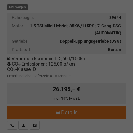
Neuwagen
Fahrzeugnr.
39644
Motor
1.5 TSI Mild-Hybrid ; 85KW/115PS ; 7-Gang-DSG
(AUTOMATIK)
Getriebe
Doppelkupplungsgetriebe (DSG)
Kraftstoff
Benzin
Verbrauch kombiniert:
5,50 l/100km
CO
-Emissionen:
125,00 g/km
2
CO
-Klasse:
D
2
unverbindliche Lieferzeit: 4 - 5 Monate
26.195,– €
incl. 19% MwSt.
Details
Kostenloser Rückruf-Service
PDF-Datei, Fahrzeugexposé drucken
Fahrzeug parken