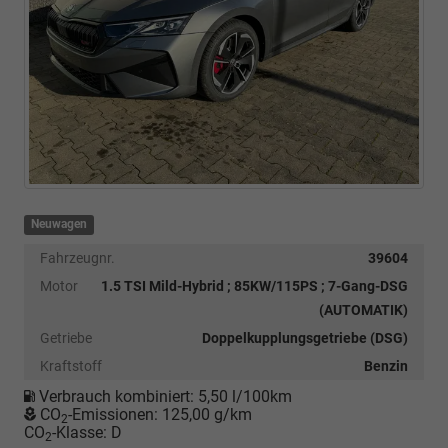
Neuwagen
Fahrzeugnr.
39604
Motor
1.5 TSI Mild-Hybrid ; 85KW/115PS ; 7-Gang-DSG
(AUTOMATIK)
Getriebe
Doppelkupplungsgetriebe (DSG)
Kraftstoff
Benzin
Verbrauch kombiniert:
5,50 l/100km
CO
-Emissionen:
125,00 g/km
2
CO
-Klasse:
D
2