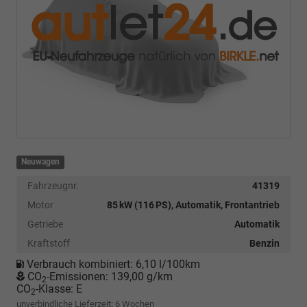
Neuwagen
Fahrzeugnr.
41319
Motor
85 kW (116 PS), Automatik, Frontantrieb
Getriebe
Automatik
Kraftstoff
Benzin
Verbrauch kombiniert:
6,10 l/100km
CO
-Emissionen:
139,00 g/km
2
CO
-Klasse:
E
2
unverbindliche Lieferzeit:
6 Wochen