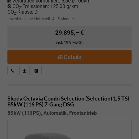
Verbrauch kombiniert:
5,50 l/100km
CO
-Emissionen:
125,00 g/km
2
CO
-Klasse:
D
2
unverbindliche Lieferzeit: 4 - 5 Monate
29.895,– €
incl. 19% MwSt.
Details
Kostenloser Rückruf-Service
PDF-Datei, Fahrzeugexposé drucken
Fahrzeug parken
Skoda Octavia Combi
Selection (Selection) 1.5 TSI
85kW (116 PS) 7-Gang DSG
85 kW (116 PS), Automatik, Frontantrieb