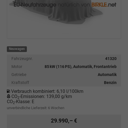
Neuwagen
Fahrzeugnr.
41320
Motor
85 kW (116 PS), Automatik, Frontantrieb
Getriebe
Automatik
Kraftstoff
Benzin
Verbrauch kombiniert:
6,10 l/100km
CO
-Emissionen:
139,00 g/km
2
CO
-Klasse:
E
2
unverbindliche Lieferzeit:
6 Wochen
29.990,– €