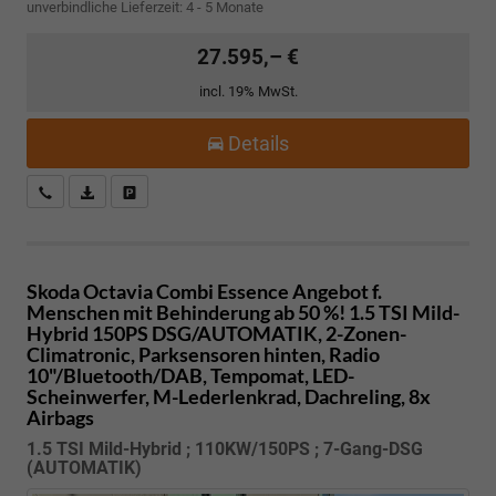
unverbindliche Lieferzeit: 4 - 5 Monate
27.595,– €
incl. 19% MwSt.
Details
Kostenloser Rückruf-Service
PDF-Datei, Fahrzeugexposé drucken
Fahrzeug parken
Skoda Octavia Combi
Essence Angebot f.
Menschen mit Behinderung ab 50 %! 1.5 TSI Mild-
Hybrid 150PS DSG/AUTOMATIK, 2-Zonen-
Climatronic, Parksensoren hinten, Radio
10"/Bluetooth/DAB, Tempomat, LED-
Scheinwerfer, M-Lederlenkrad, Dachreling, 8x
Airbags
1.5 TSI Mild-Hybrid ; 110KW/150PS ; 7-Gang-DSG
(AUTOMATIK)