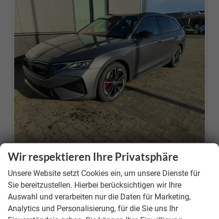
Wir respektieren Ihre Privatsphäre
Neuwagen
Unsere Website setzt Cookies ein, um unsere Dienste für
Fahrzeugnr.
39646
Sie bereitzustellen. Hierbei berücksichtigen wir Ihre
Motor
1.5 TSI Mild-Hybrid ; 110KW/150PS ; 7-Gang-DSG
Auswahl und verarbeiten nur die Daten für Marketing,
(AUTOMATIK)
Analytics und Personalisierung, für die Sie uns Ihr
Getriebe
Doppelkupplungsgetriebe (DSG)