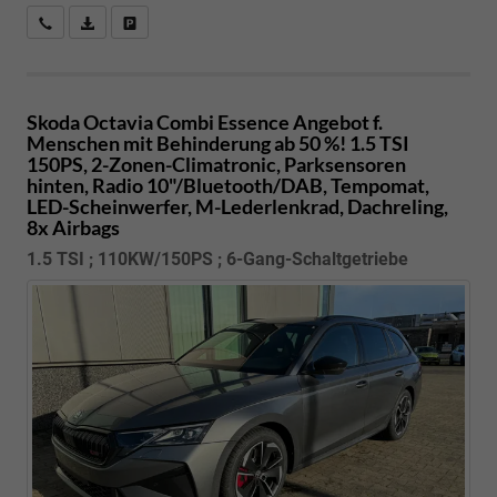
Kostenloser Rückruf-Service
PDF-Datei, Fahrzeugexposé drucken
Fahrzeug parken
Skoda Octavia Combi
Essence Angebot f.
Menschen mit Behinderung ab 50 %! 1.5 TSI
150PS, 2-Zonen-Climatronic, Parksensoren
hinten, Radio 10"/Bluetooth/DAB, Tempomat,
LED-Scheinwerfer, M-Lederlenkrad, Dachreling,
8x Airbags
1.5 TSI ; 110KW/150PS ; 6-Gang-Schaltgetriebe