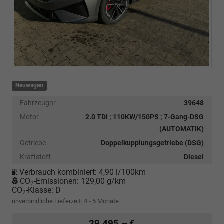
Neuwagen
Fahrzeugnr.
39648
Motor
2.0 TDI ; 110KW/150PS ; 7-Gang-DSG
(AUTOMATIK)
Getriebe
Doppelkupplungsgetriebe (DSG)
Kraftstoff
Diesel
Verbrauch kombiniert:
4,90 l/100km
CO
-Emissionen:
129,00 g/km
2
CO
-Klasse:
D
2
unverbindliche Lieferzeit: 4 - 5 Monate
29.495,– €