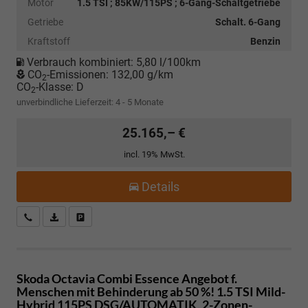
Motor
1.5 TSI ; 85KW/115PS ; 6-Gang-Schaltgetriebe
Getriebe
Schalt. 6-Gang
Kraftstoff
Benzin
Verbrauch kombiniert:
5,80 l/100km
CO
-Emissionen:
132,00 g/km
2
CO
-Klasse:
D
2
unverbindliche Lieferzeit: 4 - 5 Monate
25.165,– €
incl. 19% MwSt.
Details
Kostenloser Rückruf-Service
PDF-Datei, Fahrzeugexposé drucken
Fahrzeug parken
Skoda Octavia Combi
Essence Angebot f.
Menschen mit Behinderung ab 50 %! 1.5 TSI Mild-
Hybrid 115PS DSG/AUTOMATIK, 2-Zonen-