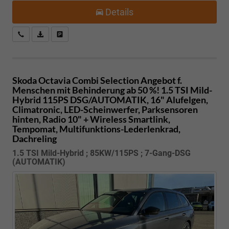
Details
Kostenloser Rückruf-Service
PDF-Datei, Fahrzeugexposé drucken
Fahrzeug parken
Skoda Octavia Combi
Selection Angebot f.
Menschen mit Behinderung ab 50 %! 1.5 TSI Mild-
Hybrid 115PS DSG/AUTOMATIK, 16" Alufelgen,
Climatronic, LED-Scheinwerfer, Parksensoren
hinten, Radio 10" + Wireless Smartlink,
Tempomat, Multifunktions-Lederlenkrad,
Dachreling
1.5 TSI Mild-Hybrid ; 85KW/115PS ; 7-Gang-DSG
(AUTOMATIK)