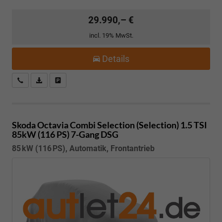
29.990,– €
incl. 19% MwSt.
Details
Kostenloser Rückruf-Service
PDF-Datei, Fahrzeugexposé drucken
Fahrzeug parken
Skoda Octavia Combi
Selection (Selection) 1.5 TSI
85kW (116 PS) 7-Gang DSG
85 kW (116 PS), Automatik, Frontantrieb