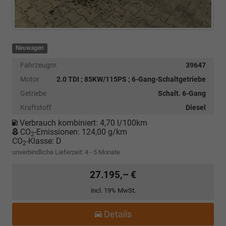
Neuwagen
Fahrzeugnr.
39647
Motor
2.0 TDI ; 85KW/115PS ; 6-Gang-Schaltgetriebe
Getriebe
Schalt. 6-Gang
Kraftstoff
Diesel
Verbrauch kombiniert:
4,70 l/100km
CO
-Emissionen:
124,00 g/km
2
CO
-Klasse:
D
2
unverbindliche Lieferzeit: 4 - 5 Monate
27.195,– €
incl. 19% MwSt.
Details