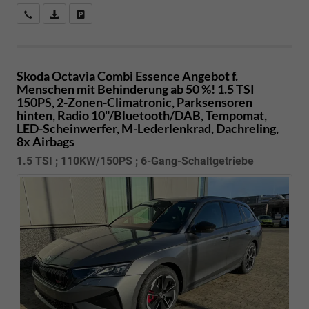
Kostenloser Rückruf-Service
PDF-Datei, Fahrzeugexposé drucken
Fahrzeug parken
Skoda Octavia Combi
Essence Angebot f.
Menschen mit Behinderung ab 50 %! 1.5 TSI
150PS, 2-Zonen-Climatronic, Parksensoren
hinten, Radio 10"/Bluetooth/DAB, Tempomat,
LED-Scheinwerfer, M-Lederlenkrad, Dachreling,
8x Airbags
1.5 TSI ; 110KW/150PS ; 6-Gang-Schaltgetriebe