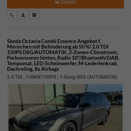
Details
Kostenloser Rückruf-Service
PDF-Datei, Fahrzeugexposé drucken
Fahrzeug parken
Skoda Octavia Combi
Essence Angebot f.
Menschen mit Behinderung ab 50 %! 2.0 TDI
150PS DSG/AUTOMATIK, 2-Zonen-Climatronic,
Parksensoren hinten, Radio 10"/Bluetooth/DAB,
Tempomat, LED-Scheinwerfer, M-Lederlenkrad,
Dachreling, 8x Airbags
2.0 TDI ; 110KW/150PS ; 7-Gang-DSG (AUTOMATIK)