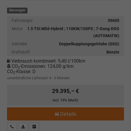
Neuwagen
Fahrzeugnr.
39605
Motor
1.5 TSI Mild-Hybrid ; 110KW/150PS ; 7-Gang-DSG
(AUTOMATIK)
Getriebe
Doppelkupplungsgetriebe (DSG)
Kraftstoff
Benzin
Verbrauch kombiniert:
5,40 l/100km
CO
-Emissionen:
124,00 g/km
2
CO
-Klasse:
D
2
unverbindliche Lieferzeit: 4 - 5 Monate
29.395,– €
incl. 19% MwSt.
Details
Kostenloser Rückruf-Service
PDF-Datei, Fahrzeugexposé drucken
Fahrzeug parken