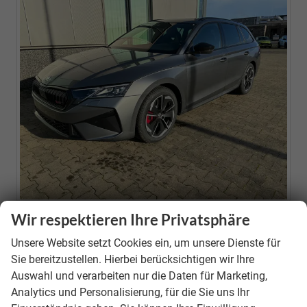
Wir respektieren Ihre Privatsphäre
Neuwagen
Unsere Website setzt Cookies ein, um unsere Dienste für
Fahrzeugnr.
39646
Sie bereitzustellen. Hierbei berücksichtigen wir Ihre
Motor
1.5 TSI Mild-Hybrid ; 110KW/150PS ; 7-Gang-DSG
Auswahl und verarbeiten nur die Daten für Marketing,
(AUTOMATIK)
Analytics und Personalisierung, für die Sie uns Ihr
Getriebe
Doppelkupplungsgetriebe (DSG)