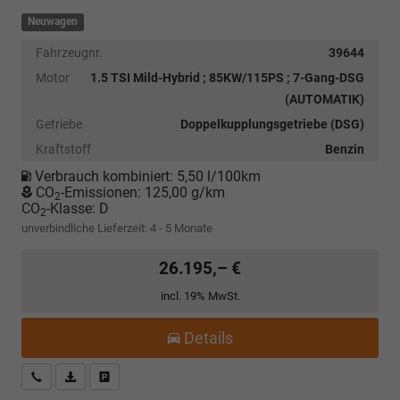
Neuwagen
Fahrzeugnr.
39644
Motor
1.5 TSI Mild-Hybrid ; 85KW/115PS ; 7-Gang-DSG
(AUTOMATIK)
Getriebe
Doppelkupplungsgetriebe (DSG)
Kraftstoff
Benzin
Verbrauch kombiniert:
5,50 l/100km
CO
-Emissionen:
125,00 g/km
2
CO
-Klasse:
D
2
unverbindliche Lieferzeit: 4 - 5 Monate
26.195,– €
incl. 19% MwSt.
Details
Kostenloser Rückruf-Service
PDF-Datei, Fahrzeugexposé drucken
Fahrzeug parken