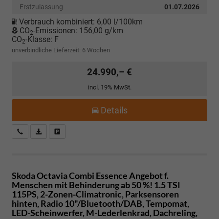
Erstzulassung
01.07.2026
Verbrauch kombiniert:
6,00 l/100km
CO
-Emissionen:
156,00 g/km
2
CO
-Klasse:
F
2
unverbindliche Lieferzeit:
6 Wochen
24.990,– €
incl. 19% MwSt.
Details
Kostenloser Rückruf-Service
PDF-Datei, Fahrzeugexposé drucken
Fahrzeug parken
Skoda Octavia Combi
Essence Angebot f.
Menschen mit Behinderung ab 50 %! 1.5 TSI
115PS, 2-Zonen-Climatronic, Parksensoren
hinten, Radio 10"/Bluetooth/DAB, Tempomat,
LED-Scheinwerfer, M-Lederlenkrad, Dachreling,