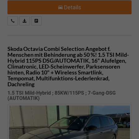
Details
Kostenloser Rückruf-Service
PDF-Datei, Fahrzeugexposé drucken
Fahrzeug parken
Skoda Octavia Combi
Selection Angebot f.
Menschen mit Behinderung ab 50 %! 1.5 TSI Mild-
Hybrid 115PS DSG/AUTOMATIK, 16" Alufelgen,
Climatronic, LED-Scheinwerfer, Parksensoren
hinten, Radio 10" + Wireless Smartlink,
Tempomat, Multifunktions-Lederlenkrad,
Dachreling
1.5 TSI Mild-Hybrid ; 85KW/115PS ; 7-Gang-DSG
(AUTOMATIK)