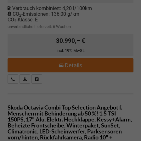
Verbrauch kombiniert:
4,20 l/100km
CO
-Emissionen:
136,00 g/km
2
CO
-Klasse:
E
2
unverbindliche Lieferzeit:
6 Wochen
30.990,– €
incl. 19% MwSt.
Details
Kostenloser Rückruf-Service
PDF-Datei, Fahrzeugexposé drucken
Fahrzeug parken
Skoda Octavia Combi
Top Selection Angebot f.
Menschen mit Behinderung ab 50 %! 1.5 TSI
150PS, 17" Alu, Elektr. Heckklappe, Kessy+Alarm,
Beheizte Frontscheibe, Winterpaket, SunSet,
Climatronic, LED-Scheinwerfer, Parksensoren
vorn/hinten, Rückfahrkamera, Radio 10" +