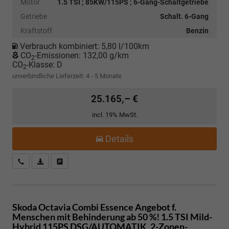
Motor
1.5 TSI ; 85KW/115PS ; 6-Gang-Schaltgetriebe
Getriebe
Schalt. 6-Gang
Kraftstoff
Benzin
Verbrauch kombiniert:
5,80 l/100km
CO
-Emissionen:
132,00 g/km
2
CO
-Klasse:
D
2
unverbindliche Lieferzeit: 4 - 5 Monate
25.165,– €
incl. 19% MwSt.
Details
Kostenloser Rückruf-Service
PDF-Datei, Fahrzeugexposé drucken
Fahrzeug parken
Skoda Octavia Combi
Essence Angebot f.
Menschen mit Behinderung ab 50 %! 1.5 TSI Mild-
Hybrid 115PS DSG/AUTOMATIK, 2-Zonen-