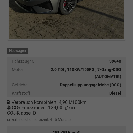
Neuwagen
Fahrzeugnr.
39648
Motor
2.0 TDI ; 110KW/150PS ; 7-Gang-DSG
(AUTOMATIK)
Getriebe
Doppelkupplungsgetriebe (DSG)
Kraftstoff
Diesel
Verbrauch kombiniert:
4,90 l/100km
CO
-Emissionen:
129,00 g/km
2
CO
-Klasse:
D
2
unverbindliche Lieferzeit: 4 - 5 Monate
29.495,– €