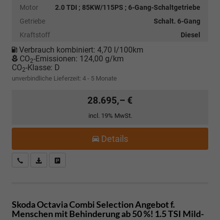
Motor
2.0 TDI ; 85KW/115PS ; 6-Gang-Schaltgetriebe
Getriebe
Schalt. 6-Gang
Kraftstoff
Diesel
Verbrauch kombiniert:
4,70 l/100km
CO
-Emissionen:
124,00 g/km
2
CO
-Klasse:
D
2
unverbindliche Lieferzeit: 4 - 5 Monate
28.695,– €
incl. 19% MwSt.
Details
Kostenloser Rückruf-Service
PDF-Datei, Fahrzeugexposé drucken
Fahrzeug parken
Skoda Octavia Combi
Selection Angebot f.
Menschen mit Behinderung ab 50 %! 1.5 TSI Mild-