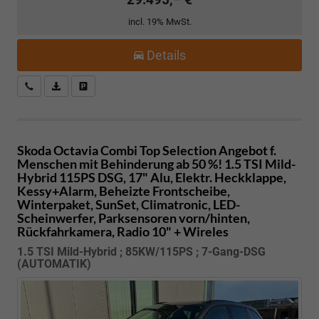
incl. 19% MwSt.
Details
Kostenloser Rückruf-Service
PDF-Datei, Fahrzeugexposé drucken
Fahrzeug parken
Skoda Octavia Combi
Top Selection Angebot f.
Menschen mit Behinderung ab 50 %! 1.5 TSI Mild-
Hybrid 115PS DSG, 17" Alu, Elektr. Heckklappe,
Kessy+Alarm, Beheizte Frontscheibe,
Winterpaket, SunSet, Climatronic, LED-
Scheinwerfer, Parksensoren vorn/hinten,
Rückfahrkamera, Radio 10" + Wireles
1.5 TSI Mild-Hybrid ; 85KW/115PS ; 7-Gang-DSG
(AUTOMATIK)