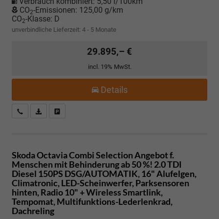
Verbrauch kombiniert:
5,50 l/100km
CO
-Emissionen:
125,00 g/km
2
CO
-Klasse:
D
2
unverbindliche Lieferzeit: 4 - 5 Monate
29.895,– €
incl. 19% MwSt.
Details
Kostenloser Rückruf-Service
PDF-Datei, Fahrzeugexposé drucken
Fahrzeug parken
Skoda Octavia Combi
Selection Angebot f.
Menschen mit Behinderung ab 50 %! 2.0 TDI
Diesel 150PS DSG/AUTOMATIK, 16" Alufelgen,
Climatronic, LED-Scheinwerfer, Parksensoren
hinten, Radio 10" + Wireless Smartlink,
Tempomat, Multifunktions-Lederlenkrad,
Dachreling