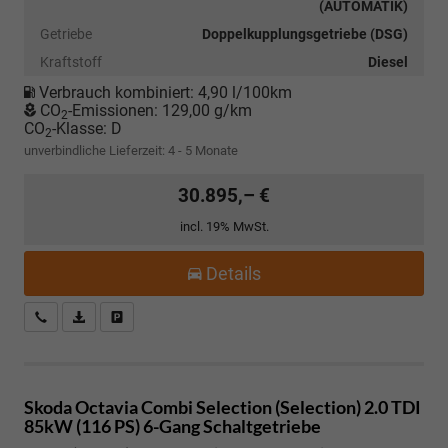
(AUTOMATIK)
Getriebe
Doppelkupplungsgetriebe (DSG)
Kraftstoff
Diesel
Verbrauch kombiniert:
4,90 l/100km
CO
-Emissionen:
129,00 g/km
2
CO
-Klasse:
D
2
unverbindliche Lieferzeit: 4 - 5 Monate
30.895,– €
incl. 19% MwSt.
Details
Kostenloser Rückruf-Service
PDF-Datei, Fahrzeugexposé drucken
Fahrzeug parken
Skoda Octavia Combi
Selection (Selection) 2.0 TDI
85kW (116 PS) 6-Gang Schaltgetriebe