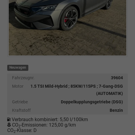
Neuwagen
Fahrzeugnr.
39604
Motor
1.5 TSI Mild-Hybrid ; 85KW/115PS ; 7-Gang-DSG
(AUTOMATIK)
Getriebe
Doppelkupplungsgetriebe (DSG)
Kraftstoff
Benzin
Verbrauch kombiniert:
5,50 l/100km
CO
-Emissionen:
125,00 g/km
2
CO
-Klasse:
D
2