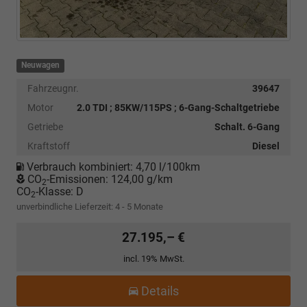
Neuwagen
Fahrzeugnr.
39647
Motor
2.0 TDI ; 85KW/115PS ; 6-Gang-Schaltgetriebe
Getriebe
Schalt. 6-Gang
Kraftstoff
Diesel
Verbrauch kombiniert:
4,70 l/100km
CO
-Emissionen:
124,00 g/km
2
CO
-Klasse:
D
2
unverbindliche Lieferzeit: 4 - 5 Monate
27.195,– €
incl. 19% MwSt.
Details