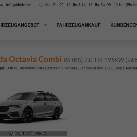
info@birkle.net
Mo - Fr : 09 - 12 Uhr & 14 - 18 Uhr, Sa: 09 - 12 Uhr (
Wir b
HRZEUGANGEBOT
FAHRZEUGANKAUF
KUNDENCE
da Octavia Combi
RS (RS) 2.0 TSI 195kW (26
nr.
:
39078
, unverbindliche Lieferzeit:
9 Monate
, Landesversion: EU - Europa,
Neuwa