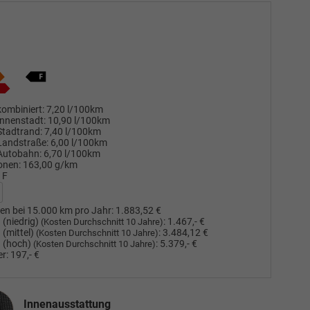
ombiniert:
7,20 l/100km
nnenstadt:
10,90 l/100km
Stadtrand:
7,40 l/100km
Landstraße:
6,00 l/100km
Autobahn:
6,70 l/100km
onen:
163,00 g/km
F
en bei 15.000 km pro Jahr:
1.883,52 €
(niedrig)
:
1.467,- €
(Kosten Durchschnitt 10 Jahre)
(mittel)
:
3.484,12 €
(Kosten Durchschnitt 10 Jahre)
 (hoch)
:
5.379,- €
(Kosten Durchschnitt 10 Jahre)
r:
197,- €
nausstattung
Innenausstattung