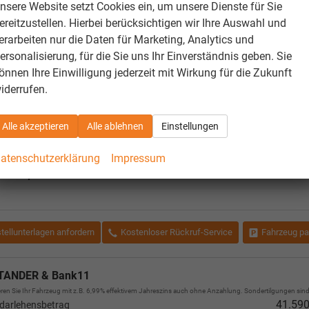
Assist, Heckklappe elektrisch öffnen und schließen (Virtual Pedal
nsere Website setzt Cookies ein, um unsere Dienste für Sie
ereitzustellen. Hierbei berücksichtigen wir Ihre Auswahl und
eitserkennung, Parksensoren vorne und hinten, Progressivlenku
erarbeiten nur die Daten für Marketing, Analytics und
hrkamera, Side Assist, Stauassistent, Verkehrszeichenerkennung,
ersonalisierung, für die Sie uns Ihr Einverständnis geben. Sie
erzugvorrichtung schwenkbar, Außenspiegelgehäuse schwarz, D
önnen Ihre Einwilligung jederzeit mit Wirkung für die Zukunft
sch (DCC), Sportfahrwerk, EU-Fahrzeug mit Tageszulassung
iderrufen.
iges
Sitzplätze
Alle akzeptieren
Alle ablehnen
Einstellungen
atenschutzerklärung
Impressum
esamtpreis
tellunterlagen anfordern
Kostenloser Rückruf-Service
Fahrzeug pa
TANDER & Bank11
ren Sie Ihr Fahrzeug mit z.B. 6,99% effektivem Jahreszins auch ohne Anzahlung. Sondertilgungen sind 
41.590
darlehensbetrag