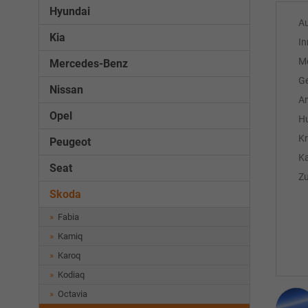
Hyundai
A
Kia
In
M
Mercedes-Benz
Ge
Nissan
An
Opel
H
Kr
Peugeot
Ka
Seat
Z
Skoda
Fabia
Kamiq
Karoq
Kodiaq
Octavia