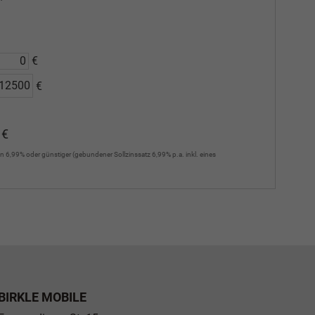
€
€
 €
n 6,99% oder günstiger (gebundener Sollzinssatz 6,99% p.a. inkl. eines
BIRKLE MOBILE