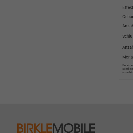
Effek
Gebun
Anza
Schlu
Anzah
Mona
Bei eine
Bearbeit
unverbi