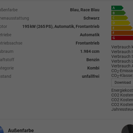
ußenfarbe
Blau, Race Blau
nenausstattung
Schwarz
otor
195 kW (265 PS), Automatik, Frontantrieb
triebe
Automatik
triebsachse
Frontantrieb
Verbrauch k
ubraum
1.984 ccm
Verbrauch I
Verbrauch 
aftstoff
Benzin
Verbrauch 
Verbrauch 
tegorie
Kombi
CO
-Emissi
2
CO
-Klasse:
ustand
unfallfrei
2
Download
Energiekost
CO2 Kosten 
CO2 Kosten 
CO2 Kosten
Jahressteue
Inne
Außenfarbe