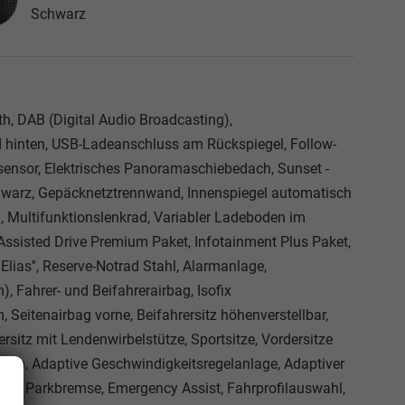
Schwarz
th, DAB (Digital Audio Broadcasting),
d hinten, USB-Ladeanschluss am Rückspiegel, Follow-
sensor, Elektrisches Panoramaschiebedach, Sunset -
hwarz, Gepäcknetztrennwand, Innenspiegel automatisch
 Multifunktionslenkrad, Variabler Ladeboden im
ssisted Drive Premium Paket, Infotainment Plus Paket,
Elias'', Reserve-Notrad Stahl, Alarmanlage,
, Fahrer- und Beifahrerairbag, Isofix
, Seitenairbag vorne, Beifahrersitz höhenverstellbar,
ersitz mit Lendenwirbelstütze, Sportsitze, Vordersitze
0 km, Adaptive Geschwindigkeitsregelanlage, Adaptiver
sche Parkbremse, Emergency Assist, Fahrprofilauswahl,