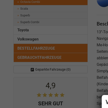
Octavia Combi
Scala
Superb
Superb Combi
Besc
Toyota
13''-T
Naviga
Volkswagen
Me-Hom
BESTELLFAHRZEUGE
Seiten
GEBRAUCHTFAHRZEUGE
abblen
Gepäck
Geparkte Fahrzeuge (
0
)
Simply
Beifah
4,9
(Kinde
Beifah
beheiz
SEHR GUT
Spurha