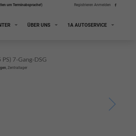
itten um Terminabsprache!
)
Registrieren
Anmelden
Folge
uns
auf
Facebook
NTER
ÜBER UNS
1A AUTOSERVICE
5 PS) 7-Gang-DSG
gen
, Zentrallager