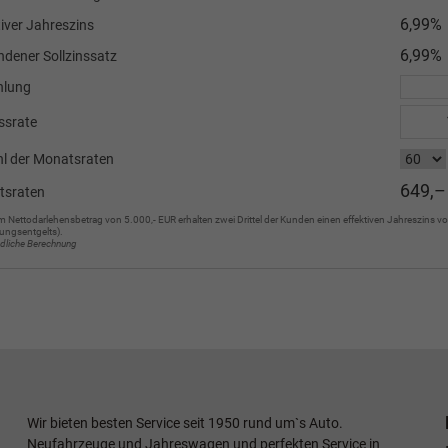
6,99%
tiver Jahreszins
6,99%
dener Sollzinssatz
hlung
ssrate
l der Monatsraten
649,–
tsraten
m Nettodarlehensbetrag von 5.000,- EUR erhalten zwei Drittel der Kunden einen effektiven Jahreszins vo
ungsentgelts).
ndliche Berechnung
Wir bieten besten Service seit 1950 rund um`s Auto.
Neufahrzeuge und Jahreswagen und perfekten Service in