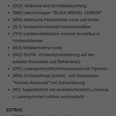
(QQ3) Ambiente und Umfeldbeleuchtung
(5MI) Dekor-Einlagen ""BLACK MIDDEL CARBON""
(4R4) elektrische Fensterheber vorne und hinten
(3L3) Vordersitze manuell höhenverstellbar
(7P4) Lendenwirbelstütze, manuell einstellbar in
Vordersitzlehnen
(6E3) Mittelarmlehne vorne
(3A2) ISOFIX - Kindersitzverankerung auf den
äußeren Rücksitzen und Beifahrersitz
(2PE) Ledersportmultifunktionslenkrad mit Tiptronic
(4K6) Schlüsselloses Schließ - und Startsystem
""Keyless Advanced"" mit Safesicherung
(9I5) Tagesfahrlicht mit Assistenzfahrlicht u.Coming-
u. Leaving-home Funktion automatisch
EXTRAS: