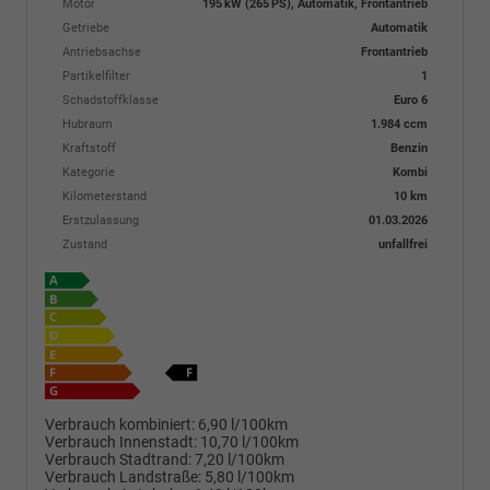
Motor
195 kW (265 PS), Automatik, Frontantrieb
Getriebe
Automatik
Antriebsachse
Frontantrieb
Partikelfilter
1
Schadstoffklasse
Euro 6
Hubraum
1.984 ccm
Kraftstoff
Benzin
Kategorie
Kombi
Kilometerstand
10 km
Erstzulassung
01.03.2026
Zustand
unfallfrei
Verbrauch kombiniert:
6,90 l/100km
Verbrauch Innenstadt:
10,70 l/100km
Verbrauch Stadtrand:
7,20 l/100km
Verbrauch Landstraße:
5,80 l/100km