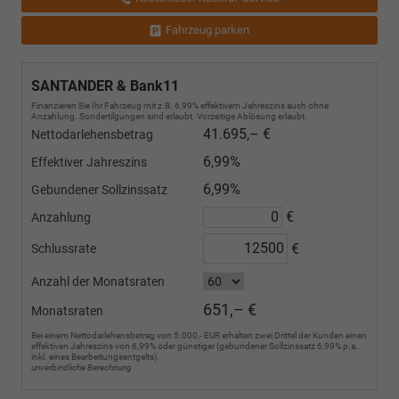
Fahrzeug parken
SANTANDER & Bank11
Finanzieren Sie Ihr Fahrzeug mit z.B. 6,99% effektivem Jahreszins auch ohne
Anzahlung. Sondertilgungen sind erlaubt. Vorzeitige Ablösung erlaubt.
41.695,– €
Nettodarlehensbetrag
6,99%
Effektiver Jahreszins
6,99%
Gebundener Sollzinssatz
€
Anzahlung
€
Schlussrate
Anzahl der Monatsraten
651,– €
Monatsraten
Bei einem Nettodarlehensbetrag von 5.000,- EUR erhalten zwei Drittel der Kunden einen
effektiven Jahreszins von 6,99% oder günstiger (gebundener Sollzinssatz 6,99% p.a.
inkl. eines Bearbeitungsentgelts).
unverbindliche Berechnung