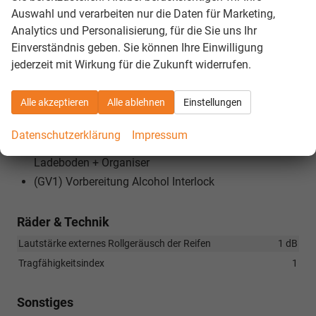
(JX1) Mit Kreuzungsassistent
Auswahl und verarbeiten nur die Daten für Marketing,
(7UY) Navigationssystem (Baseline)
Analytics und Personalisierung, für die Sie uns Ihr
Einverständnis geben. Sie können Ihre Einwilligung
(8DG) Optionsinfotainment (MIB3 MP) Ausf.2
jederzeit mit Wirkung für die Zukunft widerrufen.
(8A5) Parklenkassistent RPA (Remote Park Assist)
(3CX) Netztrennwand
Alle akzeptieren
Alle ablehnen
Einstellungen
(8N6) Licht-/ Regensensor
(GM4) Sport Auspuff Ton ohne Deaktivierung
Datenschutzerklärung
Impressum
(3GN) Variable Boden inkl. Verankerungsöse für
Ladeboden + Organiser
(GV1) Vorbereitung Alcohol Interlock
Räder & Technik
Lautstärke externes Rollgeräusch der Reifen
1 dB
Tragfähigkeitsindex
1
Sonstiges