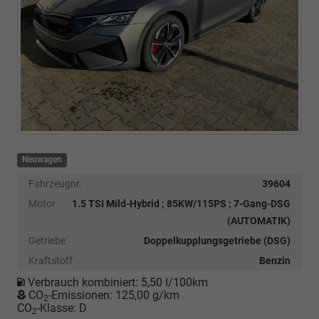
Neuwagen
Fahrzeugnr.
39604
Motor
1.5 TSI Mild-Hybrid ; 85KW/115PS ; 7-Gang-DSG
(AUTOMATIK)
Getriebe
Doppelkupplungsgetriebe (DSG)
Kraftstoff
Benzin
Verbrauch kombiniert:
5,50 l/100km
CO
-Emissionen:
125,00 g/km
2
CO
-Klasse:
D
2