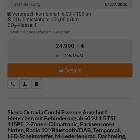
Erstzulassung
01.07.2026
Verbrauch kombiniert:
6,00 l/100km
CO
-Emissionen:
156,00 g/km
2
CO
-Klasse:
F
2
unverbindliche Lieferzeit:
6 Wochen
24.990,– €
incl. 19% MwSt.
Details
Kostenloser Rückruf-Service
PDF-Datei, Fahrzeugexposé drucken
Fahrzeug parken
Skoda Octavia Combi
Essence Angebot f.
Menschen mit Behinderung ab 50 %! 1.5 TSI
115PS, 2-Zonen-Climatronic, Parksensoren
hinten, Radio 10"/Bluetooth/DAB, Tempomat,
LED-Scheinwerfer, M-Lederlenkrad, Dachreling,