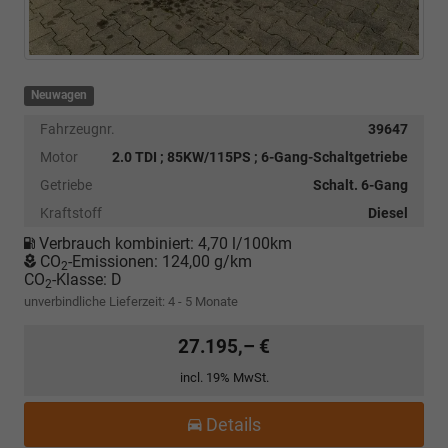
Neuwagen
Fahrzeugnr.
39647
Motor
2.0 TDI ; 85KW/115PS ; 6-Gang-Schaltgetriebe
Getriebe
Schalt. 6-Gang
Kraftstoff
Diesel
Verbrauch kombiniert:
4,70 l/100km
CO
-Emissionen:
124,00 g/km
2
CO
-Klasse:
D
2
unverbindliche Lieferzeit: 4 - 5 Monate
27.195,– €
incl. 19% MwSt.
Details