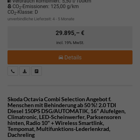
Verbrauch kombiniert:
5,50 l/100km
CO
-Emissionen:
125,00 g/km
2
CO
-Klasse:
D
2
unverbindliche Lieferzeit: 4 - 5 Monate
29.895,– €
incl. 19% MwSt.
Details
Kostenloser Rückruf-Service
PDF-Datei, Fahrzeugexposé drucken
Fahrzeug parken
Skoda Octavia Combi
Selection Angebot f.
Menschen mit Behinderung ab 50 %! 2.0 TDI
Diesel 150PS DSG/AUTOMATIK, 16" Alufelgen,
Climatronic, LED-Scheinwerfer, Parksensoren
hinten, Radio 10" + Wireless Smartlink,
Tempomat, Multifunktions-Lederlenkrad,
Dachreling