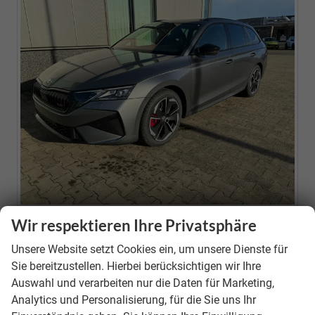
Wir respektieren Ihre Privatsphäre
Neuwagen
Unsere Website setzt Cookies ein, um unsere Dienste für
Fahrzeugnr.
39646
Sie bereitzustellen. Hierbei berücksichtigen wir Ihre
Motor
1.5 TSI Mild-Hybrid ; 110KW/150PS ; 7-Gang-DSG
Auswahl und verarbeiten nur die Daten für Marketing,
(AUTOMATIK)
Analytics und Personalisierung, für die Sie uns Ihr
Getriebe
Doppelkupplungsgetriebe (DSG)