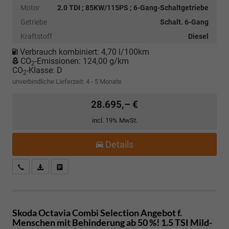
Motor
2.0 TDI ; 85KW/115PS ; 6-Gang-Schaltgetriebe
Getriebe
Schalt. 6-Gang
Kraftstoff
Diesel
Verbrauch kombiniert:
4,70 l/100km
CO
-Emissionen:
124,00 g/km
2
CO
-Klasse:
D
2
unverbindliche Lieferzeit: 4 - 5 Monate
28.695,– €
incl. 19% MwSt.
Details
Kostenloser Rückruf-Service
PDF-Datei, Fahrzeugexposé drucken
Fahrzeug parken
Skoda Octavia Combi
Selection Angebot f.
Menschen mit Behinderung ab 50 %! 1.5 TSI Mild-