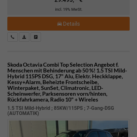
incl. 19% MwSt.
Details
Kostenloser Rückruf-Service
PDF-Datei, Fahrzeugexposé drucken
Fahrzeug parken
Skoda Octavia Combi
Top Selection Angebot f.
Menschen mit Behinderung ab 50 %! 1.5 TSI Mild-
Hybrid 115PS DSG, 17" Alu, Elektr. Heckklappe,
Kessy+Alarm, Beheizte Frontscheibe,
Winterpaket, SunSet, Climatronic, LED-
Scheinwerfer, Parksensoren vorn/hinten,
Rückfahrkamera, Radio 10" + Wireles
1.5 TSI Mild-Hybrid ; 85KW/115PS ; 7-Gang-DSG
(AUTOMATIK)