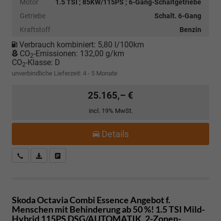
Motor
1.5 TSI ; 85KW/115PS ; 6-Gang-Schaltgetriebe
Getriebe
Schalt. 6-Gang
Kraftstoff
Benzin
Verbrauch kombiniert:
5,80 l/100km
CO
-Emissionen:
132,00 g/km
2
CO
-Klasse:
D
2
unverbindliche Lieferzeit: 4 - 5 Monate
25.165,– €
incl. 19% MwSt.
Details
Kostenloser Rückruf-Service
PDF-Datei, Fahrzeugexposé drucken
Fahrzeug parken
Skoda Octavia Combi
Essence Angebot f.
Menschen mit Behinderung ab 50 %! 1.5 TSI Mild-
Hybrid 115PS DSG/AUTOMATIK, 2-Zonen-