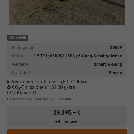
Neuwagen
Fahrzeugnr.
39609
Motor
1.5 TSI ; 85KW/115PS ; 6-Gang-Schaltgetriebe
Getriebe
Schalt. 6-Gang
Kraftstoff
Benzin
Verbrauch kombiniert:
5,80 l/100km
CO
-Emissionen:
132,00 g/km
2
CO
-Klasse:
D
2
unverbindliche Lieferzeit: 4 - 5 Monate
29.395,– €
incl. 19% MwSt.