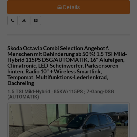
Details
Kostenloser Rückruf-Service
PDF-Datei, Fahrzeugexposé drucken
Fahrzeug parken
Skoda Octavia Combi
Selection Angebot f.
Menschen mit Behinderung ab 50 %! 1.5 TSI Mild-
Hybrid 115PS DSG/AUTOMATIK, 16" Alufelgen,
Climatronic, LED-Scheinwerfer, Parksensoren
hinten, Radio 10" + Wireless Smartlink,
Tempomat, Multifunktions-Lederlenkrad,
Dachreling
1.5 TSI Mild-Hybrid ; 85KW/115PS ; 7-Gang-DSG
(AUTOMATIK)