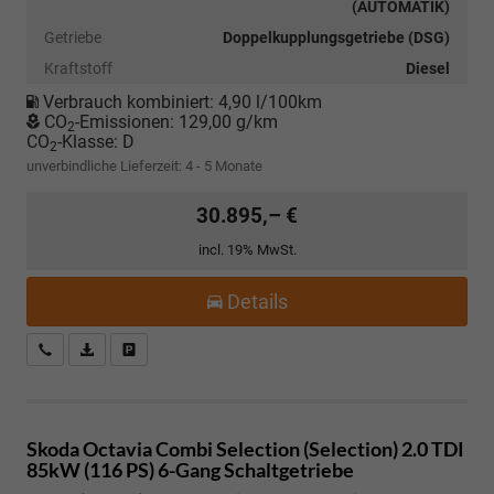
(AUTOMATIK)
Getriebe
Doppelkupplungsgetriebe (DSG)
Kraftstoff
Diesel
Verbrauch kombiniert:
4,90 l/100km
CO
-Emissionen:
129,00 g/km
2
CO
-Klasse:
D
2
unverbindliche Lieferzeit: 4 - 5 Monate
30.895,– €
incl. 19% MwSt.
Details
Kostenloser Rückruf-Service
PDF-Datei, Fahrzeugexposé drucken
Fahrzeug parken
Skoda Octavia Combi
Selection (Selection) 2.0 TDI
85kW (116 PS) 6-Gang Schaltgetriebe