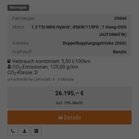
Neuwagen
Fahrzeugnr.
39644
Motor
1.5 TSI Mild-Hybrid ; 85KW/115PS ; 7-Gang-DSG
(AUTOMATIK)
Getriebe
Doppelkupplungsgetriebe (DSG)
Kraftstoff
Benzin
Verbrauch kombiniert:
5,50 l/100km
CO
-Emissionen:
125,00 g/km
2
CO
-Klasse:
D
2
unverbindliche Lieferzeit: 4 - 5 Monate
26.195,– €
incl. 19% MwSt.
Details
Kostenloser Rückruf-Service
PDF-Datei, Fahrzeugexposé drucken
Fahrzeug parken