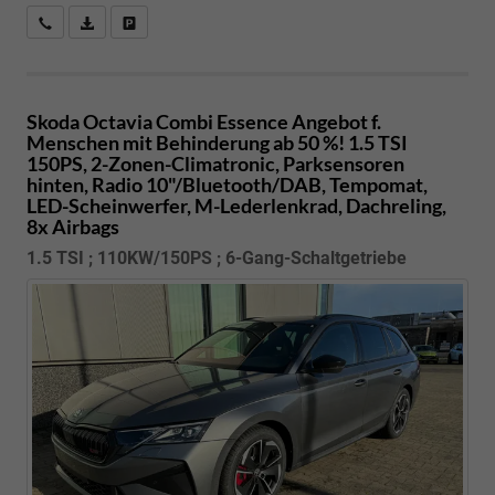
Kostenloser Rückruf-Service
PDF-Datei, Fahrzeugexposé drucken
Fahrzeug parken
Skoda Octavia Combi
Essence Angebot f.
Menschen mit Behinderung ab 50 %! 1.5 TSI
150PS, 2-Zonen-Climatronic, Parksensoren
hinten, Radio 10"/Bluetooth/DAB, Tempomat,
LED-Scheinwerfer, M-Lederlenkrad, Dachreling,
8x Airbags
1.5 TSI ; 110KW/150PS ; 6-Gang-Schaltgetriebe