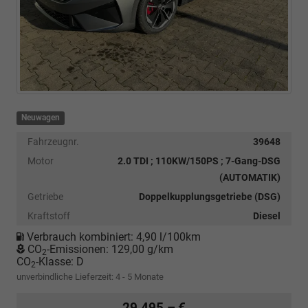
Neuwagen
Fahrzeugnr.
39648
Motor
2.0 TDI ; 110KW/150PS ; 7-Gang-DSG
(AUTOMATIK)
Getriebe
Doppelkupplungsgetriebe (DSG)
Kraftstoff
Diesel
Verbrauch kombiniert:
4,90 l/100km
CO
-Emissionen:
129,00 g/km
2
CO
-Klasse:
D
2
unverbindliche Lieferzeit: 4 - 5 Monate
29.495,– €