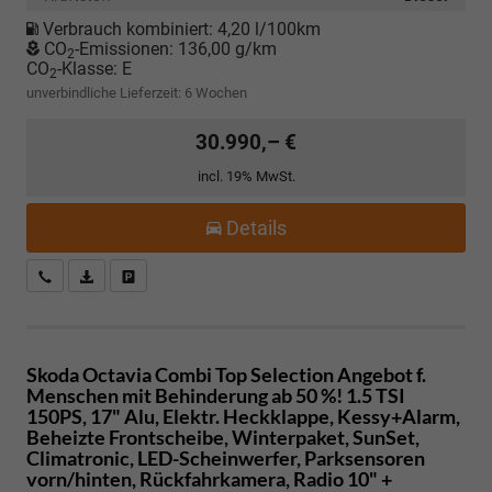
Verbrauch kombiniert:
4,20 l/100km
CO
-Emissionen:
136,00 g/km
2
CO
-Klasse:
E
2
unverbindliche Lieferzeit:
6 Wochen
30.990,– €
incl. 19% MwSt.
Details
Kostenloser Rückruf-Service
PDF-Datei, Fahrzeugexposé drucken
Fahrzeug parken
Skoda Octavia Combi
Top Selection Angebot f.
Menschen mit Behinderung ab 50 %! 1.5 TSI
150PS, 17" Alu, Elektr. Heckklappe, Kessy+Alarm,
Beheizte Frontscheibe, Winterpaket, SunSet,
Climatronic, LED-Scheinwerfer, Parksensoren
vorn/hinten, Rückfahrkamera, Radio 10" +