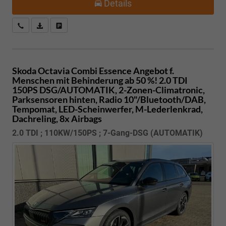
Details
Kostenloser Rückruf-Service
PDF-Datei, Fahrzeugexposé drucken
Fahrzeug parken
Skoda Octavia Combi
Essence Angebot f.
Menschen mit Behinderung ab 50 %! 2.0 TDI
150PS DSG/AUTOMATIK, 2-Zonen-Climatronic,
Parksensoren hinten, Radio 10"/Bluetooth/DAB,
Tempomat, LED-Scheinwerfer, M-Lederlenkrad,
Dachreling, 8x Airbags
2.0 TDI ; 110KW/150PS ; 7-Gang-DSG (AUTOMATIK)