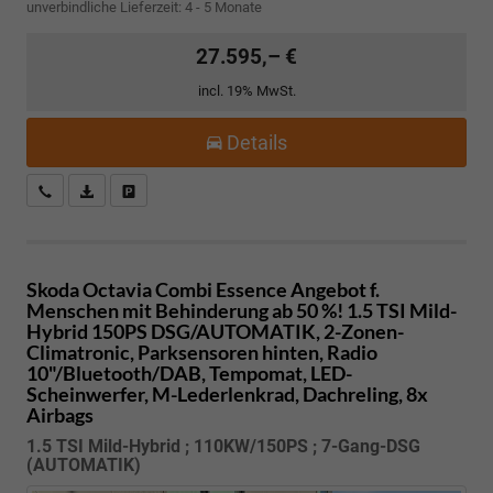
unverbindliche Lieferzeit: 4 - 5 Monate
27.595,– €
incl. 19% MwSt.
Details
Kostenloser Rückruf-Service
PDF-Datei, Fahrzeugexposé drucken
Fahrzeug parken
Skoda Octavia Combi
Essence Angebot f.
Menschen mit Behinderung ab 50 %! 1.5 TSI Mild-
Hybrid 150PS DSG/AUTOMATIK, 2-Zonen-
Climatronic, Parksensoren hinten, Radio
10"/Bluetooth/DAB, Tempomat, LED-
Scheinwerfer, M-Lederlenkrad, Dachreling, 8x
Airbags
1.5 TSI Mild-Hybrid ; 110KW/150PS ; 7-Gang-DSG
(AUTOMATIK)