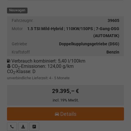
Neuwagen
Fahrzeugnr.
39605
Motor
1.5 TSI Mild-Hybrid ; 110KW/150PS ; 7-Gang-DSG
(AUTOMATIK)
Getriebe
Doppelkupplungsgetriebe (DSG)
Kraftstoff
Benzin
Verbrauch kombiniert:
5,40 l/100km
CO
-Emissionen:
124,00 g/km
2
CO
-Klasse:
D
2
unverbindliche Lieferzeit: 4 - 5 Monate
29.395,– €
incl. 19% MwSt.
Details
Kostenloser Rückruf-Service
PDF-Datei, Fahrzeugexposé drucken
Fahrzeug parken