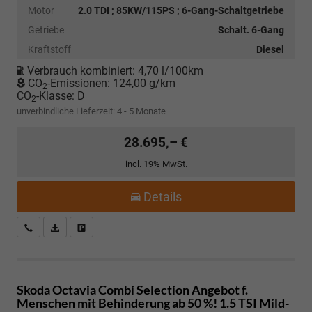
Motor
2.0 TDI ; 85KW/115PS ; 6-Gang-Schaltgetriebe
Getriebe
Schalt. 6-Gang
Kraftstoff
Diesel
Verbrauch kombiniert:
4,70 l/100km
CO
-Emissionen:
124,00 g/km
2
CO
-Klasse:
D
2
unverbindliche Lieferzeit: 4 - 5 Monate
28.695,– €
incl. 19% MwSt.
Details
Kostenloser Rückruf-Service
PDF-Datei, Fahrzeugexposé drucken
Fahrzeug parken
Skoda Octavia Combi
Selection Angebot f.
Menschen mit Behinderung ab 50 %! 1.5 TSI Mild-