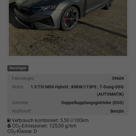
Neuwagen
Fahrzeugnr.
39604
Motor
1.5 TSI Mild-Hybrid ; 85KW/115PS ; 7-Gang-DSG
(AUTOMATIK)
Getriebe
Doppelkupplungsgetriebe (DSG)
Kraftstoff
Benzin
Verbrauch kombiniert:
5,50 l/100km
CO
-Emissionen:
125,00 g/km
2
CO
-Klasse:
D
2