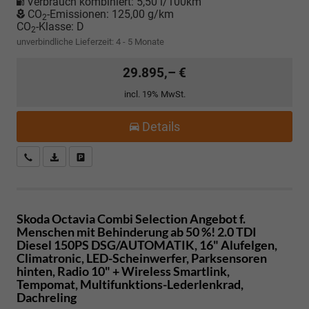
Verbrauch kombiniert:
5,50 l/100km
CO
-Emissionen:
125,00 g/km
2
CO
-Klasse:
D
2
unverbindliche Lieferzeit: 4 - 5 Monate
29.895,– €
incl. 19% MwSt.
Details
Kostenloser Rückruf-Service
PDF-Datei, Fahrzeugexposé drucken
Fahrzeug parken
Skoda Octavia Combi
Selection Angebot f.
Menschen mit Behinderung ab 50 %! 2.0 TDI
Diesel 150PS DSG/AUTOMATIK, 16" Alufelgen,
Climatronic, LED-Scheinwerfer, Parksensoren
hinten, Radio 10" + Wireless Smartlink,
Tempomat, Multifunktions-Lederlenkrad,
Dachreling