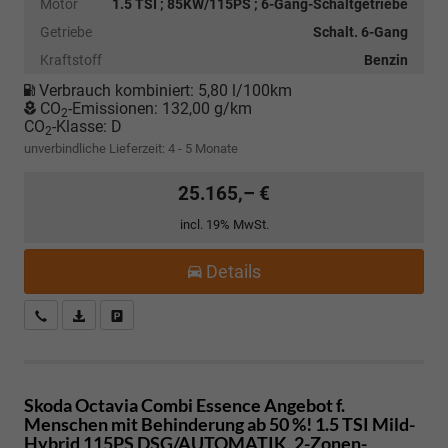
Motor
1.5 TSI ; 85KW/115PS ; 6-Gang-Schaltgetriebe
Getriebe
Schalt. 6-Gang
Kraftstoff
Benzin
Verbrauch kombiniert:
5,80 l/100km
CO
-Emissionen:
132,00 g/km
2
CO
-Klasse:
D
2
unverbindliche Lieferzeit: 4 - 5 Monate
25.165,– €
incl. 19% MwSt.
Details
Kostenloser Rückruf-Service
PDF-Datei, Fahrzeugexposé drucken
Fahrzeug parken
Skoda Octavia Combi
Essence Angebot f.
Menschen mit Behinderung ab 50 %! 1.5 TSI Mild-
Hybrid 115PS DSG/AUTOMATIK, 2-Zonen-