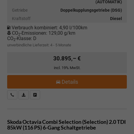
(AUTOMATIK)
Getriebe
Doppelkupplungsgetriebe (DSG)
Kraftstoff
Diesel
Verbrauch kombiniert:
4,90 l/100km
CO
-Emissionen:
129,00 g/km
2
CO
-Klasse:
D
2
unverbindliche Lieferzeit: 4 - 5 Monate
30.895,– €
incl. 19% MwSt.
Details
Kostenloser Rückruf-Service
PDF-Datei, Fahrzeugexposé drucken
Fahrzeug parken
Skoda Octavia Combi
Selection (Selection) 2.0 TDI
85kW (116 PS) 6-Gang Schaltgetriebe