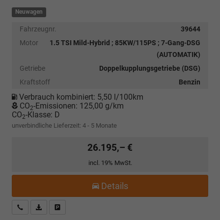
Neuwagen
Fahrzeugnr.
39644
Motor
1.5 TSI Mild-Hybrid ; 85KW/115PS ; 7-Gang-DSG
(AUTOMATIK)
Getriebe
Doppelkupplungsgetriebe (DSG)
Kraftstoff
Benzin
Verbrauch kombiniert:
5,50 l/100km
CO
-Emissionen:
125,00 g/km
2
CO
-Klasse:
D
2
unverbindliche Lieferzeit: 4 - 5 Monate
26.195,– €
incl. 19% MwSt.
Details
Kostenloser Rückruf-Service
PDF-Datei, Fahrzeugexposé drucken
Fahrzeug parken