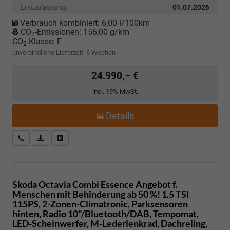
Erstzulassung
01.07.2026
Verbrauch kombiniert:
6,00 l/100km
CO
-Emissionen:
156,00 g/km
2
CO
-Klasse:
F
2
unverbindliche Lieferzeit:
6 Wochen
24.990,– €
incl. 19% MwSt.
Details
Kostenloser Rückruf-Service
PDF-Datei, Fahrzeugexposé drucken
Fahrzeug parken
Skoda Octavia Combi
Essence Angebot f.
Menschen mit Behinderung ab 50 %! 1.5 TSI
115PS, 2-Zonen-Climatronic, Parksensoren
hinten, Radio 10"/Bluetooth/DAB, Tempomat,
LED-Scheinwerfer, M-Lederlenkrad, Dachreling,