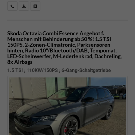
Kostenloser Rückruf-Service
PDF-Datei, Fahrzeugexposé drucken
Fahrzeug parken
Skoda Octavia Combi
Essence Angebot f.
Menschen mit Behinderung ab 50 %! 1.5 TSI
150PS, 2-Zonen-Climatronic, Parksensoren
hinten, Radio 10"/Bluetooth/DAB, Tempomat,
LED-Scheinwerfer, M-Lederlenkrad, Dachreling,
8x Airbags
1.5 TSI ; 110KW/150PS ; 6-Gang-Schaltgetriebe