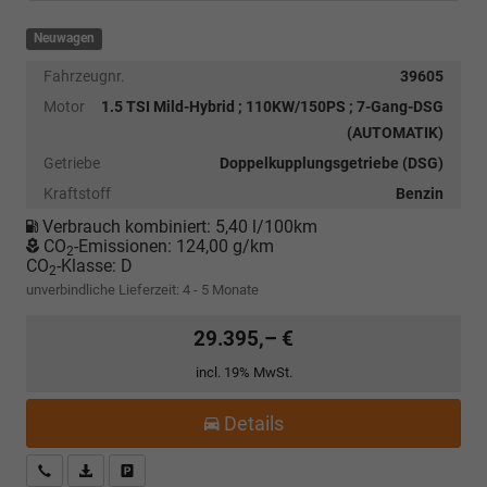
Neuwagen
Fahrzeugnr.
39605
Motor
1.5 TSI Mild-Hybrid ; 110KW/150PS ; 7-Gang-DSG
(AUTOMATIK)
Getriebe
Doppelkupplungsgetriebe (DSG)
Kraftstoff
Benzin
Verbrauch kombiniert:
5,40 l/100km
CO
-Emissionen:
124,00 g/km
2
CO
-Klasse:
D
2
unverbindliche Lieferzeit: 4 - 5 Monate
29.395,– €
incl. 19% MwSt.
Details
Kostenloser Rückruf-Service
PDF-Datei, Fahrzeugexposé drucken
Fahrzeug parken