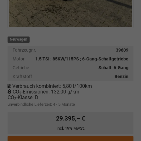
Neuwagen
Fahrzeugnr.
39609
Motor
1.5 TSI ; 85KW/115PS ; 6-Gang-Schaltgetriebe
Getriebe
Schalt. 6-Gang
Kraftstoff
Benzin
Verbrauch kombiniert:
5,80 l/100km
CO
-Emissionen:
132,00 g/km
2
CO
-Klasse:
D
2
unverbindliche Lieferzeit: 4 - 5 Monate
29.395,– €
incl. 19% MwSt.