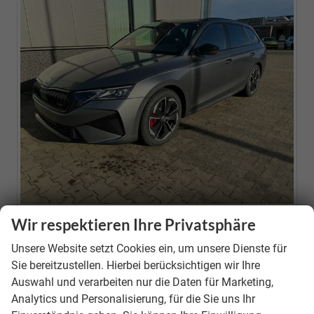
Wir respektieren Ihre Privatsphäre
Neuwagen
Unsere Website setzt Cookies ein, um unsere Dienste für
Fahrzeugnr.
39646
Sie bereitzustellen. Hierbei berücksichtigen wir Ihre
Motor
1.5 TSI Mild-Hybrid ; 110KW/150PS ; 7-Gang-DSG
Auswahl und verarbeiten nur die Daten für Marketing,
(AUTOMATIK)
Analytics und Personalisierung, für die Sie uns Ihr
Getriebe
Doppelkupplungsgetriebe (DSG)