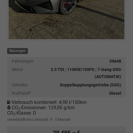
Neuwagen
Fahrzeugnr.
39648
Motor
2.0 TDI ; 110KW/150PS ; 7-Gang-DSG
(AUTOMATIK)
Getriebe
Doppelkupplungsgetriebe (DSG)
Kraftstoff
Diesel
Verbrauch kombiniert:
4,90 l/100km
CO
-Emissionen:
129,00 g/km
2
CO
-Klasse:
D
2
unverbindliche Lieferzeit: 4 - 5 Monate
29.495,– €