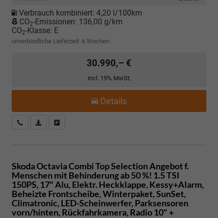
Verbrauch kombiniert:
4,20 l/100km
CO
-Emissionen:
136,00 g/km
2
CO
-Klasse:
E
2
unverbindliche Lieferzeit:
6 Wochen
30.990,– €
incl. 19% MwSt.
Details
Kostenloser Rückruf-Service
PDF-Datei, Fahrzeugexposé drucken
Fahrzeug parken
Skoda Octavia Combi
Top Selection Angebot f.
Menschen mit Behinderung ab 50 %! 1.5 TSI
150PS, 17" Alu, Elektr. Heckklappe, Kessy+Alarm,
Beheizte Frontscheibe, Winterpaket, SunSet,
Climatronic, LED-Scheinwerfer, Parksensoren
vorn/hinten, Rückfahrkamera, Radio 10" +