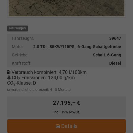
Neuwagen
Fahrzeugnr.
39647
Motor
2.0 TDI ; 85KW/115PS ; 6-Gang-Schaltgetriebe
Getriebe
Schalt. 6-Gang
Kraftstoff
Diesel
Verbrauch kombiniert:
4,70 l/100km
CO
-Emissionen:
124,00 g/km
2
CO
-Klasse:
D
2
unverbindliche Lieferzeit: 4 - 5 Monate
27.195,– €
incl. 19% MwSt.
Details