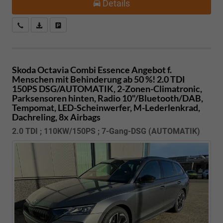
Details
Kostenloser Rückruf-Service
PDF-Datei, Fahrzeugexposé drucken
Fahrzeug parken
Skoda Octavia Combi
Essence Angebot f.
Menschen mit Behinderung ab 50 %! 2.0 TDI
150PS DSG/AUTOMATIK, 2-Zonen-Climatronic,
Parksensoren hinten, Radio 10"/Bluetooth/DAB,
Tempomat, LED-Scheinwerfer, M-Lederlenkrad,
Dachreling, 8x Airbags
2.0 TDI ; 110KW/150PS ; 7-Gang-DSG (AUTOMATIK)