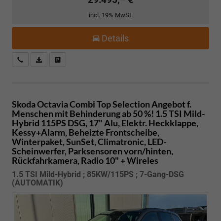
incl. 19% MwSt.
Details
Kostenloser Rückruf-Service
PDF-Datei, Fahrzeugexposé drucken
Fahrzeug parken
Skoda Octavia Combi
Top Selection Angebot f.
Menschen mit Behinderung ab 50 %! 1.5 TSI Mild-
Hybrid 115PS DSG, 17" Alu, Elektr. Heckklappe,
Kessy+Alarm, Beheizte Frontscheibe,
Winterpaket, SunSet, Climatronic, LED-
Scheinwerfer, Parksensoren vorn/hinten,
Rückfahrkamera, Radio 10" + Wireles
1.5 TSI Mild-Hybrid ; 85KW/115PS ; 7-Gang-DSG
(AUTOMATIK)