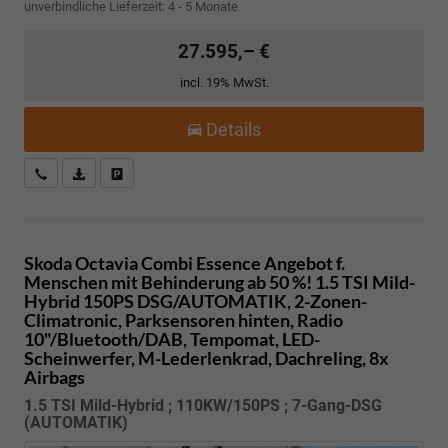
unverbindliche Lieferzeit: 4 - 5 Monate
27.595,– €
incl. 19% MwSt.
Details
Kostenloser Rückruf-Service
PDF-Datei, Fahrzeugexposé drucken
Fahrzeug parken
Skoda Octavia Combi
Essence Angebot f.
Menschen mit Behinderung ab 50 %! 1.5 TSI Mild-
Hybrid 150PS DSG/AUTOMATIK, 2-Zonen-
Climatronic, Parksensoren hinten, Radio
10"/Bluetooth/DAB, Tempomat, LED-
Scheinwerfer, M-Lederlenkrad, Dachreling, 8x
Airbags
1.5 TSI Mild-Hybrid ; 110KW/150PS ; 7-Gang-DSG
(AUTOMATIK)