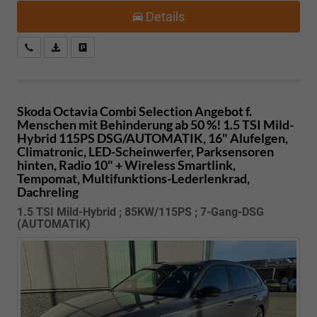
Details
Kostenloser Rückruf-Service
PDF-Datei, Fahrzeugexposé drucken
Fahrzeug parken
Skoda Octavia Combi
Selection Angebot f.
Menschen mit Behinderung ab 50 %! 1.5 TSI Mild-
Hybrid 115PS DSG/AUTOMATIK, 16" Alufelgen,
Climatronic, LED-Scheinwerfer, Parksensoren
hinten, Radio 10" + Wireless Smartlink,
Tempomat, Multifunktions-Lederlenkrad,
Dachreling
1.5 TSI Mild-Hybrid ; 85KW/115PS ; 7-Gang-DSG
(AUTOMATIK)