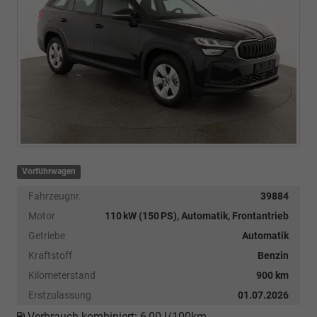
Vorführwagen
Fahrzeugnr.
39884
Motor
110 kW (150 PS), Automatik, Frontantrieb
Getriebe
Automatik
Kraftstoff
Benzin
Kilometerstand
900 km
Erstzulassung
01.07.2026
Verbrauch kombiniert:
6,00 l/100km