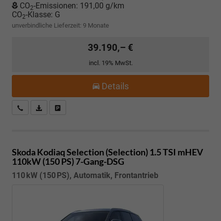
CO
-Emissionen:
191,00 g/km
2
CO
-Klasse:
G
2
unverbindliche Lieferzeit:
9 Monate
39.190,– €
incl. 19% MwSt.
Details
Kostenloser Rückruf-Service
PDF-Datei, Fahrzeugexposé drucken
Fahrzeug parken
Skoda Kodiaq
Selection (Selection) 1.5 TSI mHEV
110kW (150 PS) 7-Gang-DSG
110 kW (150 PS), Automatik, Frontantrieb