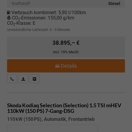
Kraftstoff
Diesel
Verbrauch kombiniert:
5,90 l/100km
CO
-Emissionen:
155,00 g/km
2
CO
-Klasse:
E
2
unverbindliche Lieferzeit: 4 - 5 Monate
38.895,– €
incl. 19% MwSt.
Details
Kostenloser Rückruf-Service
PDF-Datei, Fahrzeugexposé drucken
Fahrzeug parken
Skoda Kodiaq
Selection (Selection) 1.5 TSI mHEV
110kW (150 PS) 7-Gang-DSG
110 kW (150 PS), Automatik, Frontantrieb