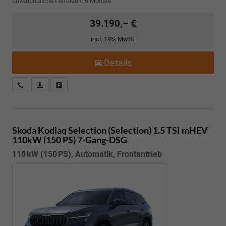
unverbindliche Lieferzeit:
9 Monate
39.190,– €
incl. 19% MwSt.
Details
Kostenloser Rückruf-Service
PDF-Datei, Fahrzeugexposé drucken
Fahrzeug parken
Skoda Kodiaq
Selection (Selection) 1.5 TSI mHEV
110kW (150 PS) 7-Gang-DSG
110 kW (150 PS), Automatik, Frontantrieb