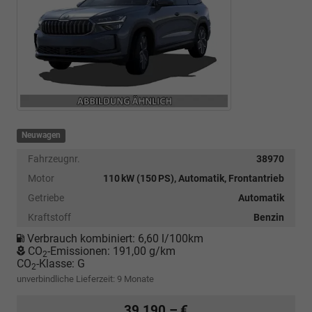
Neuwagen
Fahrzeugnr.
38970
Motor
110 kW (150 PS), Automatik, Frontantrieb
Getriebe
Automatik
Kraftstoff
Benzin
Verbrauch kombiniert:
6,60 l/100km
CO
-Emissionen:
191,00 g/km
2
CO
-Klasse:
G
2
unverbindliche Lieferzeit:
9 Monate
39.190,– €