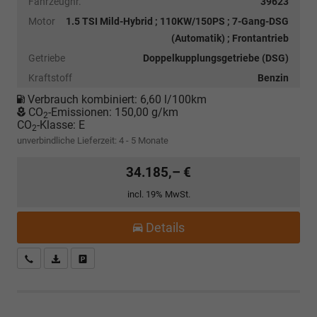
Fahrzeugnr.
39623
Motor
1.5 TSI Mild-Hybrid ; 110KW/150PS ; 7-Gang-DSG
(Automatik) ; Frontantrieb
Getriebe
Doppelkupplungsgetriebe (DSG)
Kraftstoff
Benzin
Verbrauch kombiniert:
6,60 l/100km
CO
-Emissionen:
150,00 g/km
2
CO
-Klasse:
E
2
unverbindliche Lieferzeit: 4 - 5 Monate
34.185,– €
incl. 19% MwSt.
Details
Kostenloser Rückruf-Service
PDF-Datei, Fahrzeugexposé drucken
Fahrzeug parken