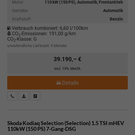
Motor
110 kW (150 PS), Automatik, Frontantrieb
Getriebe
Automatik
Kraftstoff
Benzin
Verbrauch kombiniert:
6,60 l/100km
CO
-Emissionen:
191,00 g/km
2
CO
-Klasse:
G
2
unverbindliche Lieferzeit:
9 Monate
39.190,– €
incl. 19% MwSt.
Details
Kostenloser Rückruf-Service
PDF-Datei, Fahrzeugexposé drucken
Fahrzeug parken
Skoda Kodiaq
Selection (Selection) 1.5 TSI mHEV
110kW (150 PS) 7-Gang-DSG