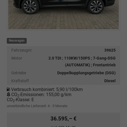
Neuwagen
Fahrzeugnr.
39625
Motor
2.0 TDI ; 110KW/150PS ; 7-Gang-DSG
(AUTOMATIK) ; Frontantrieb
Getriebe
Doppelkupplungsgetriebe (DSG)
Kraftstoff
Diesel
Verbrauch kombiniert:
5,90 l/100km
CO
-Emissionen:
155,00 g/km
2
CO
-Klasse:
E
2
unverbindliche Lieferzeit: 4 - 5 Monate
36.595,– €