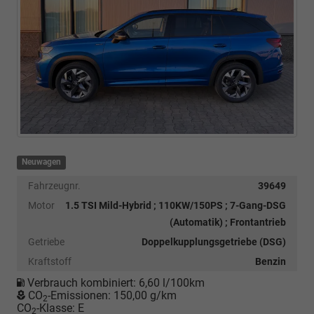
Neuwagen
Fahrzeugnr.
39649
Motor
1.5 TSI Mild-Hybrid ; 110KW/150PS ; 7-Gang-DSG
(Automatik) ; Frontantrieb
Getriebe
Doppelkupplungsgetriebe (DSG)
Kraftstoff
Benzin
Verbrauch kombiniert:
6,60 l/100km
CO
-Emissionen:
150,00 g/km
2
CO
-Klasse:
E
2