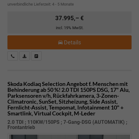
unverbindliche Lieferzeit: 4 - 5 Monate
37.995,– €
incl. 19% MwSt.
Details
Kostenloser Rückruf-Service
PDF-Datei, Fahrzeugexposé drucken
Fahrzeug parken
Skoda Kodiaq
Selection Angebot f. Menschen mit
Behinderung ab 50 %! 2.0 TDI 150PS DSG, 17" Alu,
Parksensoren v/h, Rückfahrkamera, 3-Zonen-
Climatronic, SunSet, Sitzheizung, Side Assist,
Fernlicht-Assist, Tempomat, Infotainment 10" +
Smartlink, Virtual Cockpit, M-Leder
2.0 TDI ; 110KW/150PS ; 7-Gang-DSG (AUTOMATIK) ;
Frontantrieb