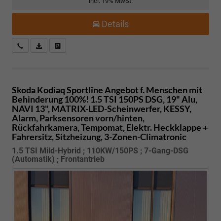
incl. 19% MwSt.
Details
Kostenloser Rückruf-Service
PDF-Datei, Fahrzeugexposé drucken
Fahrzeug parken
Skoda Kodiaq
Sportline Angebot f. Menschen mit
Behinderung 100%! 1.5 TSI 150PS DSG, 19" Alu,
NAVI 13", MATRIX-LED-Scheinwerfer, KESSY,
Alarm, Parksensoren vorn/hinten,
Rückfahrkamera, Tempomat, Elektr. Heckklappe +
Fahrersitz, Sitzheizung, 3-Zonen-Climatronic
1.5 TSI Mild-Hybrid ; 110KW/150PS ; 7-Gang-DSG
(Automatik) ; Frontantrieb