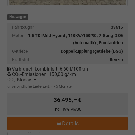
Neuwagen
Fahrzeugnr.
39615
Motor
1.5 TSI Mild-Hybrid ; 110KW/150PS ; 7-Gang-DSG
(Automatik) ; Frontantrieb
Getriebe
Doppelkupplungsgetriebe (DSG)
Kraftstoff
Benzin
Verbrauch kombiniert:
6,60 l/100km
CO
-Emissionen:
150,00 g/km
2
CO
-Klasse:
E
2
unverbindliche Lieferzeit: 4 - 5 Monate
36.495,– €
incl. 19% MwSt.
Details