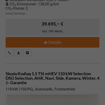
CO
-Emissionen:
138,00 g/km
2
CO
-Klasse:
E
2
sofort lieferbar
39.695,– €
incl. 19% MwSt.
Details
Kostenloser Rückruf-Service
PDF-Datei, Fahrzeugexposé drucken
Fahrzeug parken
Skoda Kodiaq
1.5 TSI mHEV 110 kW Selection
DSG Selection, AHK, Navi, Side, Kamera, Winter, 4
J.- Garantie
110 kW (150 PS), Automatik, Frontantrieb