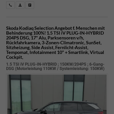
Kostenloser Rückruf-Service
PDF-Datei, Fahrzeugexposé drucken
Fahrzeug parken
Skoda Kodiaq
Selection Angebot f. Menschen mit
Behinderung 100%! 1.5 TSI iV PLUG-IN-HYBRID
204PS DSG, 17" Alu, Parksensoren v/h,
Rückfahrkamera, 3-Zonen-Climatronic, SunSet,
Sitzheizung, Side Assist, Fernlicht-Assist,
Tempomat, Infotainment 10" + Smartlink, Virtual
Cockpit,
1.5 TSI iV PLUG-IN-HYBRID ; 150KW/204PS ; 6-Gang-
DSG (Motorleistung 110KW / Systemleistung: 150KW)