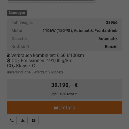
Neuwagen
Fahrzeugnr.
38966
Motor
110 kW (150 PS), Automatik, Frontantrieb
Getriebe
Automatik
Kraftstoff
Benzin
Verbrauch kombiniert:
6,60 l/100km
CO
-Emissionen:
191,00 g/km
2
CO
-Klasse:
G
2
unverbindliche Lieferzeit:
9 Monate
39.190,– €
incl. 19% MwSt.
Details
Kostenloser Rückruf-Service
PDF-Datei, Fahrzeugexposé drucken
Fahrzeug parken