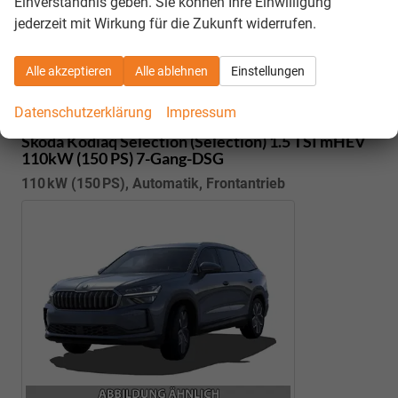
Einverständnis geben. Sie können Ihre Einwilligung
Details
jederzeit mit Wirkung für die Zukunft widerrufen.
Kostenloser Rückruf-Service
PDF-Datei, Fahrzeugexposé drucken
Fahrzeug parken
Alle akzeptieren
Alle ablehnen
Einstellungen
Datenschutzerklärung
Impressum
Skoda Kodiaq
Selection (Selection) 1.5 TSI mHEV
110kW (150 PS) 7-Gang-DSG
110 kW (150 PS), Automatik, Frontantrieb