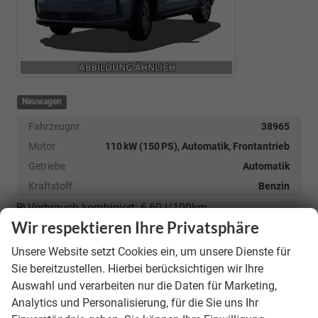
Neuwagen
Fahrzeugnr.
38965
Motor
110 kW (150 PS), Automatik, Frontantrieb
Getriebe
Automatik
Kraftstoff
Benzin
Verbrauch kombiniert:
6,60 l/100km
CO
-Emissionen:
191,00 g/km
Wir respektieren Ihre Privatsphäre
2
CO
-Klasse:
G
2
unverbindliche Lieferzeit:
9 Monate
Unsere Website setzt Cookies ein, um unsere Dienste für
Sie bereitzustellen. Hierbei berücksichtigen wir Ihre
39.190,– €
Auswahl und verarbeiten nur die Daten für Marketing,
Analytics und Personalisierung, für die Sie uns Ihr
incl. 19% MwSt.