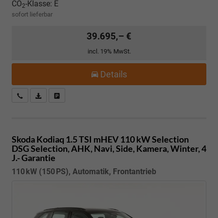
CO
-Klasse:
E
2
sofort lieferbar
39.695,– €
incl. 19% MwSt.
Details
Kostenloser Rückruf-Service
PDF-Datei, Fahrzeugexposé drucken
Fahrzeug parken
Skoda Kodiaq
1.5 TSI mHEV 110 kW Selection
DSG Selection, AHK, Navi, Side, Kamera, Winter, 4
J.- Garantie
110 kW (150 PS), Automatik, Frontantrieb