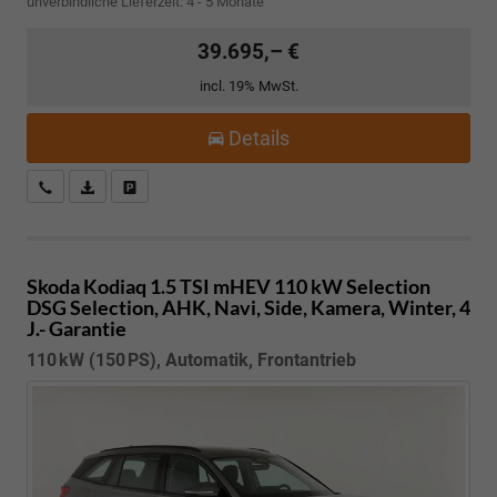
unverbindliche Lieferzeit: 4 - 5 Monate
39.695,– €
incl. 19% MwSt.
Details
Kostenloser Rückruf-Service
PDF-Datei, Fahrzeugexposé drucken
Fahrzeug parken
Skoda Kodiaq
1.5 TSI mHEV 110 kW Selection
DSG Selection, AHK, Navi, Side, Kamera, Winter, 4
J.- Garantie
110 kW (150 PS), Automatik, Frontantrieb