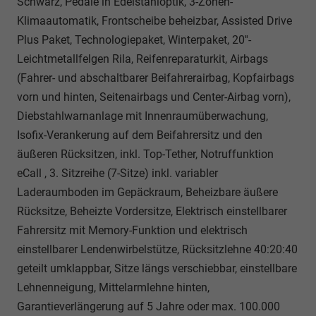
Schwarz, Pedale in Edelstahloptik, 3-Zonen-
Klimaautomatik, Frontscheibe beheizbar, Assisted Drive
Plus Paket, Technologiepaket, Winterpaket, 20''-
Leichtmetallfelgen Rila, Reifenreparaturkit, Airbags
(Fahrer- und abschaltbarer Beifahrerairbag, Kopfairbags
vorn und hinten, Seitenairbags und Center-Airbag vorn),
Diebstahlwarnanlage mit Innenraumüberwachung,
Isofix-Verankerung auf dem Beifahrersitz und den
äußeren Rücksitzen, inkl. Top-Tether, Notruffunktion
eCall , 3. Sitzreihe (7-Sitze) inkl. variabler
Laderaumboden im Gepäckraum, Beheizbare äußere
Rücksitze, Beheizte Vordersitze, Elektrisch einstellbarer
Fahrersitz mit Memory-Funktion und elektrisch
einstellbarer Lendenwirbelstütze, Rücksitzlehne 40:20:40
geteilt umklappbar, Sitze längs verschiebbar, einstellbare
Lehnenneigung, Mittelarmlehne hinten,
Garantieverlängerung auf 5 Jahre oder max. 100.000