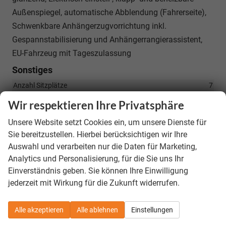
Außenspiegel, automatische Abblendung (Fahrerseite),
Schwenkbare Anhängerzugvorrichtung inkl.
Gespannstabilisierung und Anhängerrangierassistent,
EU-Fahrzeug mit Tageszulassung
Sonstiges
Anzahl Sitzplätze
7
Wir respektieren Ihre Privatsphäre
52.690,– €
Gesamtpreis
Unsere Website setzt Cookies ein, um unsere Dienste für
Sie bereitzustellen. Hierbei berücksichtigen wir Ihre
incl. 19% MwSt., den Kosten für Überführung und Zulassungspapieren
Auswahl und verarbeiten nur die Daten für Marketing,
Analytics und Personalisierung, für die Sie uns Ihr
Bestellunterlagen anfordern
Einverständnis geben. Sie können Ihre Einwilligung
Kostenloser Rückruf-Service
jederzeit mit Wirkung für die Zukunft widerrufen.
Fahrzeug parken
Alle akzeptieren
Alle ablehnen
Einstellungen