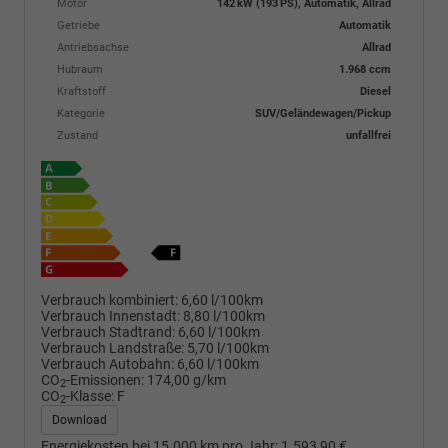
Motor
142 kW (193 PS), Automatik, Allrad
Getriebe
Automatik
Antriebsachse
Allrad
Hubraum
1.968 ccm
Kraftstoff
Diesel
Kategorie
SUV/Geländewagen/Pickup
Zustand
unfallfrei
Verbrauch kombiniert:
6,60 l/100km
Verbrauch Innenstadt:
8,80 l/100km
Verbrauch Stadtrand:
6,60 l/100km
Verbrauch Landstraße:
5,70 l/100km
Verbrauch Autobahn:
6,60 l/100km
CO
-Emissionen:
174,00 g/km
2
CO
-Klasse:
F
2
Download
Energiekosten bei 15.000 km pro Jahr:
1.593,90 €