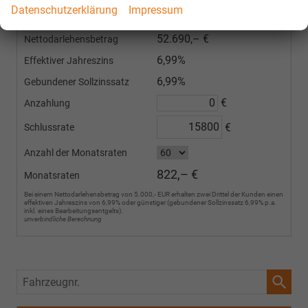
SANTANDER & Bank11
Datenschutzerklärung
Impressum
Finanzieren Sie Ihr Fahrzeug mit z.B. 6,99% effektivem Jahreszins auch ohne
Anzahlung. Sondertilgungen sind erlaubt. Vorzeitige Ablösung erlaubt.
52.690,– €
Nettodarlehensbetrag
6,99%
Effektiver Jahreszins
6,99%
Gebundener Sollzinssatz
€
Anzahlung
€
Schlussrate
Anzahl der Monatsraten
822,– €
Monatsraten
Bei einem Nettodarlehensbetrag von 5.000,- EUR erhalten zwei Drittel der Kunden einen
effektiven Jahreszins von 6,99% oder günstiger (gebundener Sollzinssatz 6,99% p.a.
inkl. eines Bearbeitungsentgelts).
unverbindliche Berechnung
Fahrzeugnr.