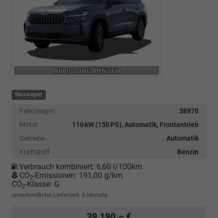
Neuwagen
Fahrzeugnr.
38970
Motor
110 kW (150 PS), Automatik, Frontantrieb
Getriebe
Automatik
Kraftstoff
Benzin
Verbrauch kombiniert:
6,60 l/100km
CO
-Emissionen:
191,00 g/km
2
CO
-Klasse:
G
2
unverbindliche Lieferzeit:
9 Monate
39.190,– €