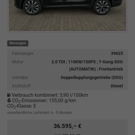
Neuwagen
Fahrzeugnr.
39625
Motor
2.0 TDI ; 110KW/150PS ; 7-Gang-DSG
(AUTOMATIK) ; Frontantrieb
Getriebe
Doppelkupplungsgetriebe (DSG)
Kraftstoff
Diesel
Verbrauch kombiniert:
5,90 l/100km
CO
-Emissionen:
155,00 g/km
2
CO
-Klasse:
E
2
unverbindliche Lieferzeit: 4 - 5 Monate
36.595,– €