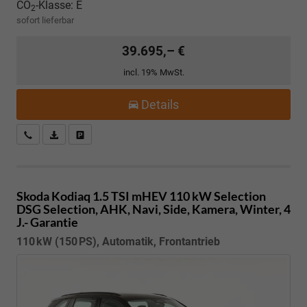
CO
-Klasse:
E
2
sofort lieferbar
39.695,– €
incl. 19% MwSt.
Details
Kostenloser Rückruf-Service
PDF-Datei, Fahrzeugexposé drucken
Fahrzeug parken
Skoda Kodiaq
1.5 TSI mHEV 110 kW Selection
DSG Selection, AHK, Navi, Side, Kamera, Winter, 4
J.- Garantie
110 kW (150 PS), Automatik, Frontantrieb