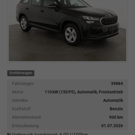
Vorführwagen
Fahrzeugnr.
39884
Motor
110 kW (150 PS), Automatik, Frontantrieb
Getriebe
Automatik
Kraftstoff
Benzin
Kilometerstand
900 km
Erstzulassung
01.07.2026
Verbrauch kombiniert:
6,00 l/100km