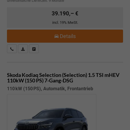
unverbindliche Lieferzeit:
9 Monate
39.190,– €
incl. 19% MwSt.
Details
Kostenloser Rückruf-Service
PDF-Datei, Fahrzeugexposé drucken
Fahrzeug parken
Skoda Kodiaq
Selection (Selection) 1.5 TSI mHEV
110kW (150 PS) 7-Gang-DSG
110 kW (150 PS), Automatik, Frontantrieb