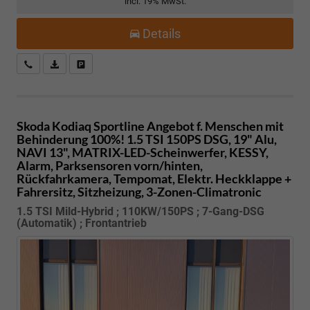
incl. 19% MwSt.
Details
Kostenloser Rückruf-Service
PDF-Datei, Fahrzeugexposé drucken
Fahrzeug parken
Skoda Kodiaq
Sportline Angebot f. Menschen mit
Behinderung 100%! 1.5 TSI 150PS DSG, 19" Alu,
NAVI 13", MATRIX-LED-Scheinwerfer, KESSY,
Alarm, Parksensoren vorn/hinten,
Rückfahrkamera, Tempomat, Elektr. Heckklappe +
Fahrersitz, Sitzheizung, 3-Zonen-Climatronic
1.5 TSI Mild-Hybrid ; 110KW/150PS ; 7-Gang-DSG
(Automatik) ; Frontantrieb