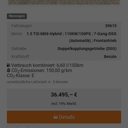
Neuwagen
Fahrzeugnr.
39615
Motor
1.5 TSI Mild-Hybrid ; 110KW/150PS ; 7-Gang-DSG
(Automatik) ; Frontantrieb
Getriebe
Doppelkupplungsgetriebe (DSG)
Kraftstoff
Benzin
Verbrauch kombiniert:
6,60 l/100km
CO
-Emissionen:
150,00 g/km
2
CO
-Klasse:
E
2
unverbindliche Lieferzeit: 4 - 5 Monate
36.495,– €
incl. 19% MwSt.
Details