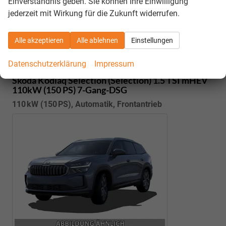
Einverständnis geben. Sie können Ihre Einwilligung
Details
jederzeit mit Wirkung für die Zukunft widerrufen.
Kostenloser Rückruf-Service
PDF-Datei, Fahrzeugexposé drucken
Fahrzeug parken
Alle akzeptieren
Alle ablehnen
Einstellungen
Datenschutzerklärung
Impressum
Skoda Kodiaq
Selection (Selection) 1.5 TSI mHEV
110kW (150 PS) 7-Gang-DSG
110 kW (150 PS), Automatik, Frontantrieb