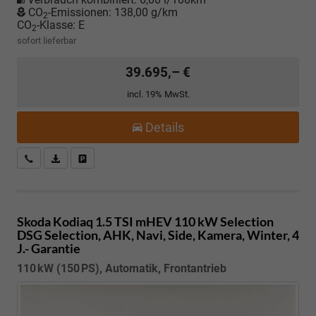
CO
-Emissionen:
138,00 g/km
2
CO
-Klasse:
E
2
sofort lieferbar
39.695,– €
incl. 19% MwSt.
Details
Kostenloser Rückruf-Service
PDF-Datei, Fahrzeugexposé drucken
Fahrzeug parken
Skoda Kodiaq
1.5 TSI mHEV 110 kW Selection
DSG Selection, AHK, Navi, Side, Kamera, Winter, 4
J.- Garantie
110 kW (150 PS), Automatik, Frontantrieb