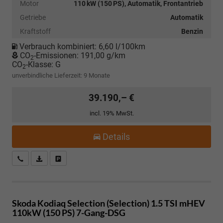
Motor
110 kW (150 PS), Automatik, Frontantrieb
Getriebe
Automatik
Kraftstoff
Benzin
Verbrauch kombiniert:
6,60 l/100km
CO
-Emissionen:
191,00 g/km
2
CO
-Klasse:
G
2
unverbindliche Lieferzeit:
9 Monate
39.190,– €
incl. 19% MwSt.
Details
Kostenloser Rückruf-Service
PDF-Datei, Fahrzeugexposé drucken
Fahrzeug parken
Skoda Kodiaq
Selection (Selection) 1.5 TSI mHEV
110kW (150 PS) 7-Gang-DSG