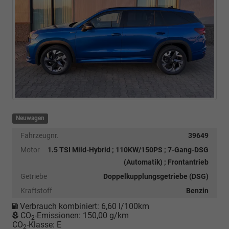
Neuwagen
Fahrzeugnr.
39649
Motor
1.5 TSI Mild-Hybrid ; 110KW/150PS ; 7-Gang-DSG
(Automatik) ; Frontantrieb
Getriebe
Doppelkupplungsgetriebe (DSG)
Kraftstoff
Benzin
Verbrauch kombiniert:
6,60 l/100km
CO
-Emissionen:
150,00 g/km
2
CO
-Klasse:
E
2