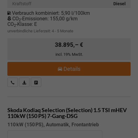
Kraftstoff
Diesel
Verbrauch kombiniert:
5,90 l/100km
CO
-Emissionen:
155,00 g/km
2
CO
-Klasse:
E
2
unverbindliche Lieferzeit: 4 - 5 Monate
38.895,– €
incl. 19% MwSt.
Details
Kostenloser Rückruf-Service
PDF-Datei, Fahrzeugexposé drucken
Fahrzeug parken
Skoda Kodiaq
Selection (Selection) 1.5 TSI mHEV
110kW (150 PS) 7-Gang-DSG
110 kW (150 PS), Automatik, Frontantrieb