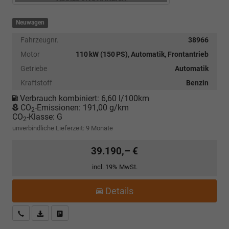
Neuwagen
Fahrzeugnr.
38966
Motor
110 kW (150 PS), Automatik, Frontantrieb
Getriebe
Automatik
Kraftstoff
Benzin
Verbrauch kombiniert:
6,60 l/100km
CO
-Emissionen:
191,00 g/km
2
CO
-Klasse:
G
2
unverbindliche Lieferzeit:
9 Monate
39.190,– €
incl. 19% MwSt.
Details
Kostenloser Rückruf-Service
PDF-Datei, Fahrzeugexposé drucken
Fahrzeug parken