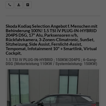
Kostenloser Rückruf-Service
PDF-Datei, Fahrzeugexposé drucken
Fahrzeug parken
Skoda Kodiaq
Selection Angebot f. Menschen mit
Behinderung 100%! 1.5 TSI iV PLUG-IN-HYBRID
204PS DSG, 17" Alu, Parksensoren v/h,
Rückfahrkamera, 3-Zonen-Climatronic, SunSet,
Sitzheizung, Side Assist, Fernlicht-Assist,
Tempomat, Infotainment 10" + Smartlink, Virtual
Cockpit,
1.5 TSI iV PLUG-IN-HYBRID ; 150KW/204PS ; 6-Gang-
DSG (Motorleistung 110KW / Systemleistung: 150KW)