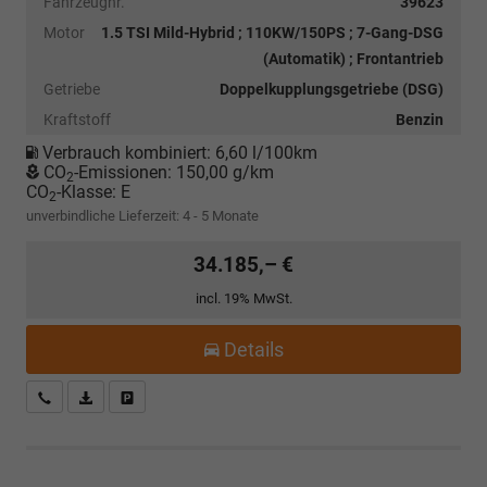
Fahrzeugnr.
39623
Motor
1.5 TSI Mild-Hybrid ; 110KW/150PS ; 7-Gang-DSG
(Automatik) ; Frontantrieb
Getriebe
Doppelkupplungsgetriebe (DSG)
Kraftstoff
Benzin
Verbrauch kombiniert:
6,60 l/100km
CO
-Emissionen:
150,00 g/km
2
CO
-Klasse:
E
2
unverbindliche Lieferzeit: 4 - 5 Monate
34.185,– €
incl. 19% MwSt.
Details
Kostenloser Rückruf-Service
PDF-Datei, Fahrzeugexposé drucken
Fahrzeug parken