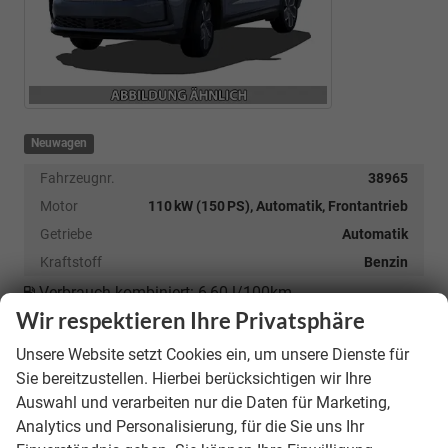
Neuwagen
Fahrzeugnr.
38965
Motor
110 kW (150 PS), Automatik, Frontantrieb
Getriebe
Automatik
Kraftstoff
Benzin
Verbrauch kombiniert:
6,60 l/100km
CO
-Emissionen:
191,00 g/km
Wir respektieren Ihre Privatsphäre
2
CO
-Klasse:
G
2
unverbindliche Lieferzeit:
9 Monate
Unsere Website setzt Cookies ein, um unsere Dienste für
Sie bereitzustellen. Hierbei berücksichtigen wir Ihre
39.190,– €
Auswahl und verarbeiten nur die Daten für Marketing,
Analytics und Personalisierung, für die Sie uns Ihr
incl. 19% MwSt.