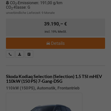
CO
-Emissionen:
191,00 g/km
2
CO
-Klasse:
G
2
unverbindliche Lieferzeit:
9 Monate
39.190,– €
incl. 19% MwSt.
Details
Kostenloser Rückruf-Service
PDF-Datei, Fahrzeugexposé drucken
Fahrzeug parken
Skoda Kodiaq
Selection (Selection) 1.5 TSI mHEV
110kW (150 PS) 7-Gang-DSG
110 kW (150 PS), Automatik, Frontantrieb