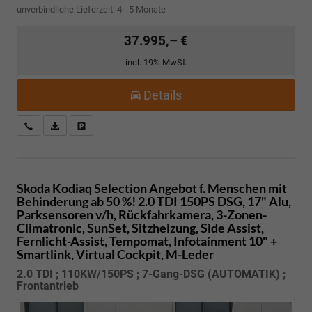
unverbindliche Lieferzeit: 4 - 5 Monate
37.995,– €
incl. 19% MwSt.
Details
Kostenloser Rückruf-Service
PDF-Datei, Fahrzeugexposé drucken
Fahrzeug parken
Skoda Kodiaq
Selection Angebot f. Menschen mit
Behinderung ab 50 %! 2.0 TDI 150PS DSG, 17" Alu,
Parksensoren v/h, Rückfahrkamera, 3-Zonen-
Climatronic, SunSet, Sitzheizung, Side Assist,
Fernlicht-Assist, Tempomat, Infotainment 10" +
Smartlink, Virtual Cockpit, M-Leder
2.0 TDI ; 110KW/150PS ; 7-Gang-DSG (AUTOMATIK) ;
Frontantrieb