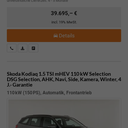
unverbindliche Lieferzeit: 4 - 5 Monate
39.695,– €
incl. 19% MwSt.
Details
Kostenloser Rückruf-Service
PDF-Datei, Fahrzeugexposé drucken
Fahrzeug parken
Skoda Kodiaq
1.5 TSI mHEV 110 kW Selection
DSG Selection, AHK, Navi, Side, Kamera, Winter, 4
J.- Garantie
110 kW (150 PS), Automatik, Frontantrieb