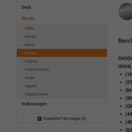
Seat
Skoda
Fabia
Kamiq
Besc
Karoq
Kodiaq
SKODA
Octavia
HIGHL
Octavia Combi
(1
Scala
(8
Superb
(KH
Superb Combi
(8I
Volkswagen
(Q
(4A
Geparkte Fahrzeuge (
0
)
(4E
(K