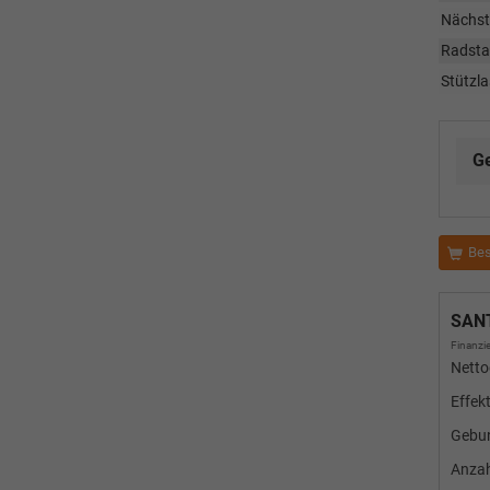
Nächst
Radst
Stützla
G
Bes
SAN
Finanzie
Netto
Effek
Gebun
Anza