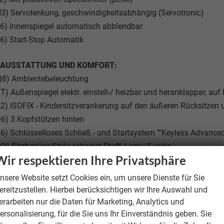
3) Servolenkung, geschwindigkeitsabhängig (Servotronic)
6) Innenspiegel automatisch abblendbar
6) Start-Stop Automatik
NAUSSTATTUNG UND KOMFORT:
Q8) Ambientebeleuchtung
T) Außenspiegel elektr. einstell-/ heizbar und heranklappar, au
2) ISOFIX - Kindersitzverankerung auf den äußeren Rücksitzen u
6) 3 Kopfstützen hinten
6) Schlüsselloses Schließ - und Startsystem ""Keyless Advanced
D) Sitzbezüge Style schwarz Stoff / grau Suedia
Wir respektieren Ihre Privatsphäre
5) Tagesfahrlicht mit Assistenzfahrlicht u.Coming- u. Leaving
nsere Website setzt Cookies ein, um unsere Dienste für Sie
S:
ereitzustellen. Hierbei berücksichtigen wir Ihre Auswahl und
M3) Ablenkungs- und Müdigkeitserkennung mit Fahrerbeobacht
erarbeiten nur die Daten für Marketing, Analytics und
P) Allwetter, Abbiege und Autobahnlicht
ersonalisierung, für die Sie uns Ihr Einverständnis geben. Sie