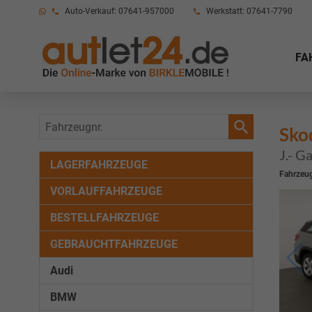
Auto-Verkauf: 07641-957000
Werkstatt: 07641-7790
FA
Fahrzeugnr.
Sko
J.- G
LAGERFAHRZEUGE
Fahrzeug
VORLAUFFAHRZEUGE
BESTELLFAHRZEUGE
GEBRAUCHTFAHRZEUGE
Audi
BMW