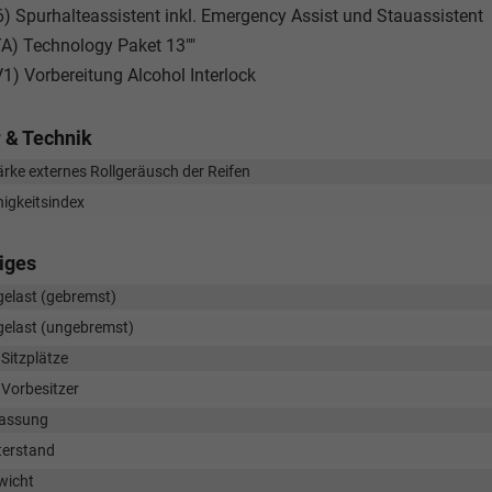
6) Spurhalteassistent inkl. Emergency Assist und Stauassistent
A) Technology Paket 13""
1) Vorbereitung Alcohol Interlock
 & Technik
rke externes Rollgeräusch der Reifen
igkeitsindex
iges
elast (gebremst)
elast (ungebremst)
Sitzplätze
 Vorbesitzer
lassung
terstand
wicht