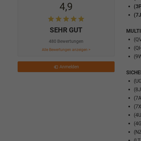
4,9
(3P
(7J
SEHR GUT
MULT
(QV
480 Bewertungen
(Q
Alle Bewertungen anzeigen >
(9W
Anmelden
SICHE
(UG
(8J
(7
(7X
(4U
(4G
(NZ
(LT