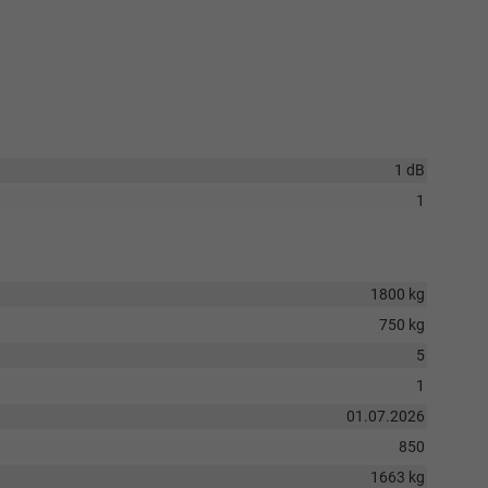
1 dB
1
1800 kg
750 kg
5
1
01.07.2026
850
1663 kg