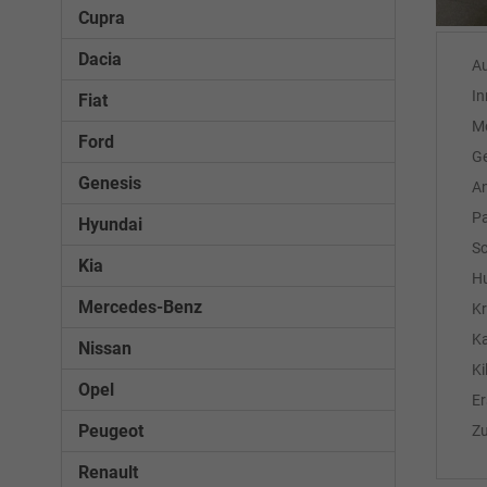
Cupra
Dacia
A
In
Fiat
M
Ford
Ge
Genesis
An
Pa
Hyundai
Sc
Kia
H
Mercedes-Benz
Kr
Ka
Nissan
Ki
Opel
Er
Peugeot
Z
Renault