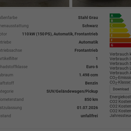
ußenfarbe
Stahl Grau
nenausstattung
Schwarz
otor
110 kW (150 PS), Automatik, Frontantrieb
triebe
Automatik
triebsachse
Frontantrieb
Verbrauch k
rtikelfilter
1
Verbrauch I
Verbrauch 
hadstoffklasse
Euro 6
Verbrauch 
Verbrauch 
ubraum
1.498 ccm
CO
-Emissi
2
CO
-Klasse:
aftstoff
Benzin
2
Download
tegorie
SUV/Geländewagen/Pickup
Energiekost
lometerstand
850 km
CO2 Kosten 
CO2 Kosten 
stzulassung
01.07.2026
CO2 Kosten
Jahressteue
ustand
unfallfrei