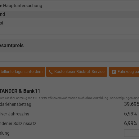
e Hauptuntersuchung
and
st
esamtpreis
tellunterlagen anfordern
Kostenloser Rückruf-Service
Fahrzeug pa
TANDER & Bank11
ren Sie Ihr Fahrzeug mit z.B. 6,99% effektivem Jahreszins auch ohne Anzahlung. Sondertilgungen sind 
39.695
darlehensbetrag
6,99%
tiver Jahreszins
6,99%
dener Sollzinssatz
hlung