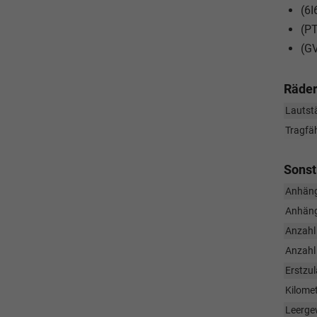
(6I
(PT
(GV
Räder
Lautstä
Tragfäh
Sonst
Anhäng
Anhäng
Anzahl 
Anzahl
Erstzu
Kilome
Leerge