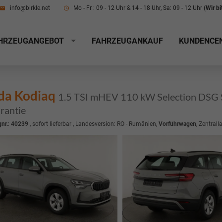
info@birkle.net
Mo - Fr : 09 - 12 Uhr & 14 - 18 Uhr, Sa: 09 - 12 Uhr (
Wir b
HRZEUGANGEBOT
FAHRZEUGANKAUF
KUNDENCE
da Kodiaq
1.5 TSI mHEV 110 kW Selection DSG Se
arantie
nr.
:
40239
,
sofort lieferbar
, Landesversion: RO - Rumänien,
Vorführwagen
, Zentrall