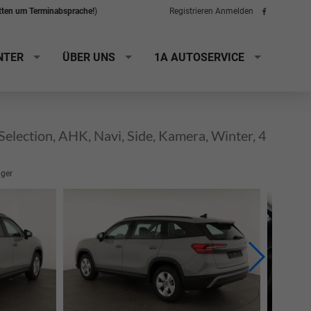
itten um Terminabsprache!
)
Registrieren
Anmelden
Folge
uns
auf
Facebook
NTER
ÜBER UNS
1A AUTOSERVICE
lection, AHK, Navi, Side, Kamera, Winter, 4
ager