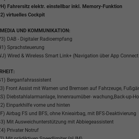
H) Fahrersitz elektr. einstellbar inkl. Memory-Funktion
2) virtuelles Cockpit
IMEDIA UND KOMMUNIKATION:
3) DAB - Digitaler Radioempfang
H1) Sprachsteuerung
J) Wired & Wireless Smart Link+ (Navigation über App Connect
RHEIT:
1) Berganfahrassistent
3) Front Assist mit Warnen und Bremsen auf Fahrzeuge, Fußgä
AS) Diebstahlalarmanlage, Innenraumüber- wachung,Back-up-H
2) Einparkhilfe vorne und hinten
F) Airbag FS und BFS, ohne Knieairbag, mit BFS-Deaktivierung
3) Mit Ausweichunterstützung mit Abbiegeassistent
4) Privater Notruf
2) Mit prädiktiven Speedlimiter (pLIM)