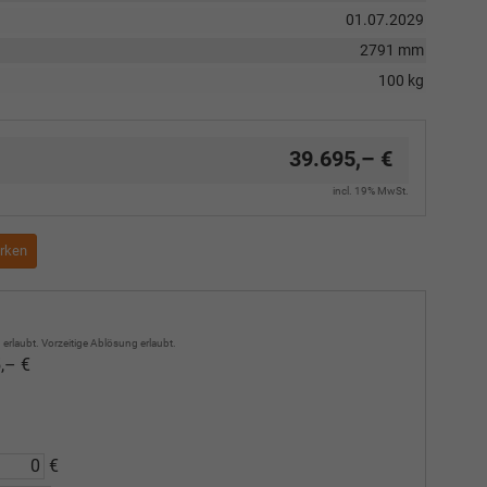
01.07.2029
2791 mm
100 kg
39.695,– €
incl. 19% MwSt.
rken
erlaubt. Vorzeitige Ablösung erlaubt.
,– €
€