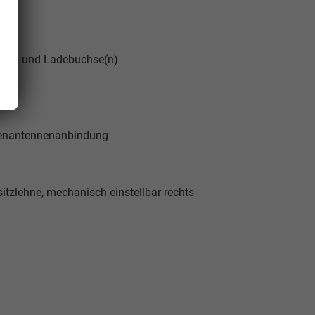
stung und Ladebuchse(n)
ußenantennenanbindung
sitzlehne, mechanisch einstellbar rechts