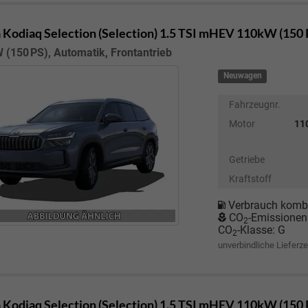
 Kodiaq
Selection (Selection) 1.5 TSI mHEV 110kW (150
 (150 PS), Automatik, Frontantrieb
Neuwagen
Fahrzeugnr.
Motor
110
Getriebe
Kraftstoff
Verbrauch kombi
CO
-Emissionen
2
CO
-Klasse:
G
2
unverbindliche Lieferze
 Kodiaq
Selection (Selection) 1.5 TSI mHEV 110kW (150