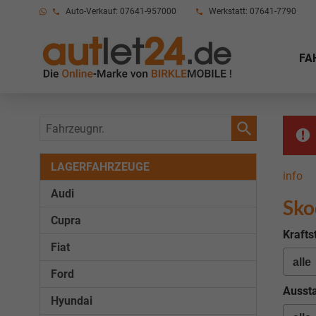
Auto-Verkauf: 07641-957000
Werkstatt: 07641-7790
FA
Fahrzeugnr.
LAGERFAHRZEUGE
info
Audi
Sko
Cupra
Krafts
Fiat
Ford
Aussta
Hyundai