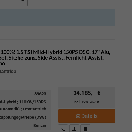
100%! 1.5 TSI Mild-Hybrid 150PS DSG, 17" Alu,
, Sitzheizung, Side Assist, Fernlicht-Assist,
mpo
tantrieb
34.185,– €
39623
ild-Hybrid ; 110KW/150PS
incl. 19% MwSt.
utomatik) ; Frontantrieb
Details
kupplungsgetriebe (DSG)
Benzin
Kostenloser Rückruf-Service
PDF-Datei, Fahrzeugexposé drucke
Fahrzeug parken