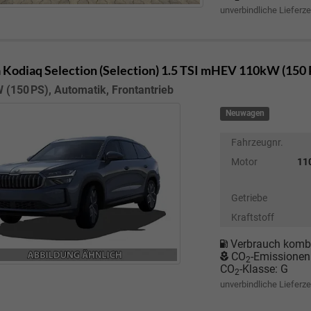
unverbindliche Lieferze
 Kodiaq
Selection (Selection) 1.5 TSI mHEV 110kW (150
 (150 PS), Automatik, Frontantrieb
Neuwagen
Fahrzeugnr.
Motor
110
Getriebe
Kraftstoff
Verbrauch kombi
CO
-Emissionen
2
CO
-Klasse:
G
2
unverbindliche Lieferze