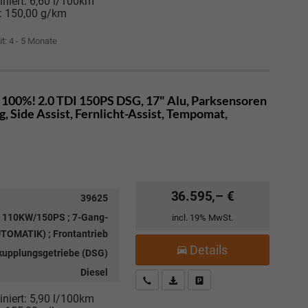
niert:
6,60 l/100km
:
150,00 g/km
it: 4 - 5 Monate
 100%! 2.0 TDI 150PS DSG, 17" Alu, Parksensoren
, Side Assist, Fernlicht-Assist, Tempomat,
36.595,– €
39625
 ; 110KW/150PS ; 7-Gang-
incl. 19% MwSt.
TOMATIK) ; Frontantrieb
Details
kupplungsgetriebe (DSG)
Diesel
Kostenloser Rückruf-Service
PDF-Datei, Fahrzeugexposé drucke
Fahrzeug parken
niert:
5,90 l/100km