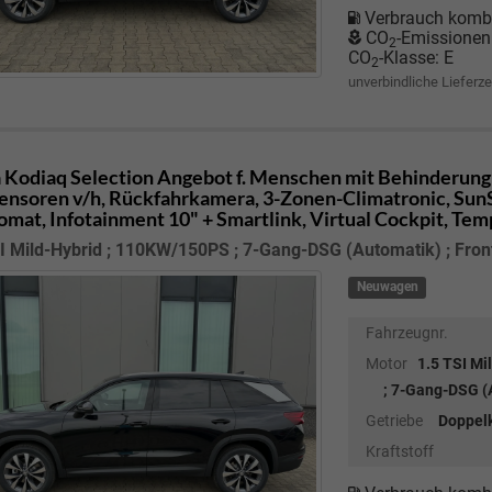
Verbrauch kombi
CO
-Emissionen
2
CO
-Klasse:
E
2
unverbindliche Lieferze
 Kodiaq
Selection Angebot f. Menschen mit Behinderung 
ensoren v/h, Rückfahrkamera, 3-Zonen-Climatronic, SunSet
mat, Infotainment 10" + Smartlink, Virtual Cockpit, Te
I Mild-Hybrid ; 110KW/150PS ; 7-Gang-DSG (Automatik) ; Fron
Neuwagen
Fahrzeugnr.
Motor
1.5 TSI M
; 7-Gang-DSG (A
Getriebe
Doppel
Kraftstoff