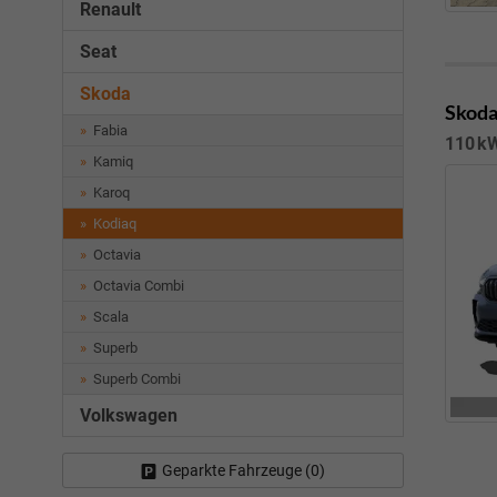
Renault
Seat
Skoda
Skoda
Fabia
110 kW
Kamiq
Karoq
Kodiaq
Octavia
Octavia Combi
Scala
Superb
Superb Combi
Volkswagen
Geparkte Fahrzeuge (
0
)