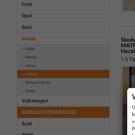
Ford
Opel
Seat
Skoda
Skoda
MATRI
Fabia
Heckk
Kamiq
1.5 TS
Karoq
Kodiaq
Octavia Combi
Scala
Volkswagen
U
GEBRAUCHTFAHRZEUGE
b
v
Audi
P