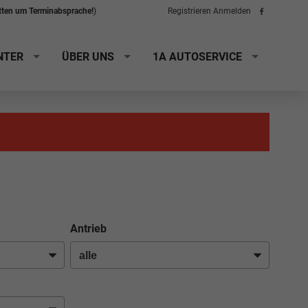
itten um Terminabsprache!
)
Registrieren
Anmelden
Folge
uns
auf
Facebook
NTER
ÜBER UNS
1A AUTOSERVICE
Antrieb