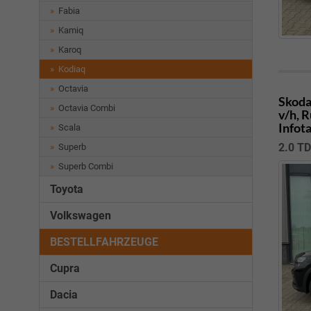
Fabia
Kamiq
Karoq
Kodiaq
Octavia
Skoda
Octavia Combi
v/h, 
Infot
Scala
2.0 T
Superb
Superb Combi
Toyota
Volkswagen
BESTELLFAHRZEUGE
Cupra
Dacia