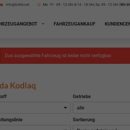
info@birkle.net
Mo - Fr : 09 - 12 Uhr & 14 - 18 Uhr, Sa: 09 - 12 Uhr (
Wir b
HRZEUGANGEBOT
FAHRZEUGANKAUF
KUNDENCE
Das ausgewählte Fahrzeug ist leider nicht verfügbar.
da Kodiaq
toff
Getriebe
ttungslinie
Sortierung