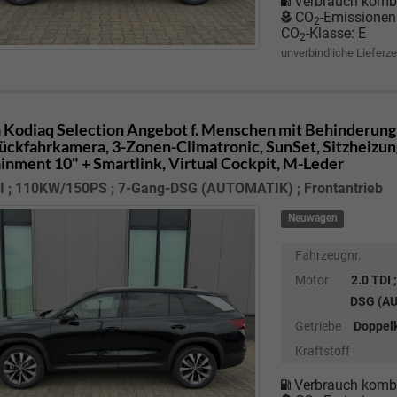
Verbrauch kombi
CO
-Emissionen
2
CO
-Klasse:
E
2
unverbindliche Lieferze
 Kodiaq
Selection Angebot f. Menschen mit Behinderung
Rückfahrkamera, 3-Zonen-Climatronic, SunSet, Sitzheizung
ainment 10" + Smartlink, Virtual Cockpit, M-Leder
DI ; 110KW/150PS ; 7-Gang-DSG (AUTOMATIK) ; Frontantrieb
Neuwagen
Fahrzeugnr.
Motor
2.0 TDI
DSG (AU
Getriebe
Doppel
Kraftstoff
Verbrauch kombi