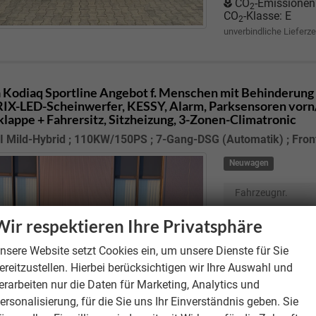
CO
-Emissionen
2
CO
-Klasse:
E
2
unverbindliche Lieferze
 Kodiaq
Sportline Angebot f. Menschen mit Behinderung 
X-LED-Scheinwerfer, KESSY, Alarm, Parksensoren vorn/
lappe + Fahrersitz, Sitzheizung, 3-Zonen-Climatronic
I Mild-Hybrid ; 110KW/150PS ; 7-Gang-DSG (Automatik) ; Fron
Neuwagen
Fahrzeugnr.
Motor
1.5 TSI M
Wir respektieren Ihre Privatsphäre
; 7-Gang-DSG (A
Getriebe
Doppel
nsere Website setzt Cookies ein, um unsere Dienste für Sie
ereitzustellen. Hierbei berücksichtigen wir Ihre Auswahl und
Kraftstoff
erarbeiten nur die Daten für Marketing, Analytics und
Verbrauch kombi
ersonalisierung, für die Sie uns Ihr Einverständnis geben. Sie
CO
-Emissionen
2