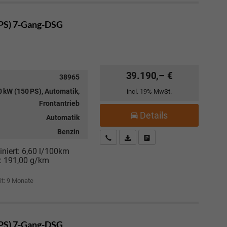
 PS) 7-Gang-DSG
39.190,– €
38965
 kW (150 PS), Automatik,
incl. 19% MwSt.
Frontantrieb
Details
Automatik
Benzin
Kostenloser Rückruf-Service
PDF-Datei, Fahrzeugexposé drucke
Fahrzeug parken
niert:
6,60 l/100km
:
191,00 g/km
it:
9 Monate
 PS) 7-Gang-DSG