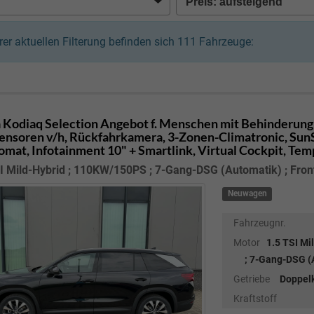
hrer aktuellen Filterung befinden sich
111
Fahrzeuge:
 Kodiaq
Selection Angebot f. Menschen mit Behinderung 
ensoren v/h, Rückfahrkamera, 3-Zonen-Climatronic, SunSet
mat, Infotainment 10" + Smartlink, Virtual Cockpit, Te
I Mild-Hybrid ; 110KW/150PS ; 7-Gang-DSG (Automatik) ; Fron
Neuwagen
Fahrzeugnr.
Motor
1.5 TSI M
; 7-Gang-DSG (A
Getriebe
Doppel
Kraftstoff