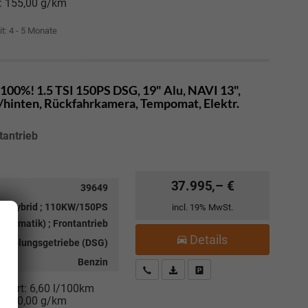
:
155,00 g/km
it: 4 - 5 Monate
100%! 1.5 TSI 150PS DSG, 19" Alu, NAVI 13",
hinten, Rückfahrkamera, Tempomat, Elektr.
tantrieb
37.995,– €
39649
ild-Hybrid ; 110KW/150PS
incl. 19% MwSt.
utomatik) ; Frontantrieb
Details
kupplungsgetriebe (DSG)
Benzin
Kostenloser Rückruf-Service
PDF-Datei, Fahrzeugexposé drucke
Fahrzeug parken
niert:
6,60 l/100km
:
150,00 g/km