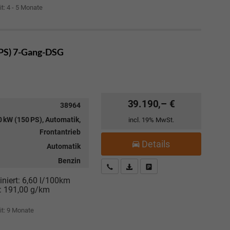
it: 4 - 5 Monate
 PS) 7-Gang-DSG
39.190,– €
38964
 kW (150 PS), Automatik,
incl. 19% MwSt.
Frontantrieb
Details
Automatik
Benzin
Kostenloser Rückruf-Service
PDF-Datei, Fahrzeugexposé drucke
Fahrzeug parken
niert:
6,60 l/100km
:
191,00 g/km
it:
9 Monate