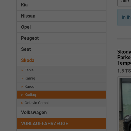
Kia
Nissan
In I
Opel
Peugeot
Seat
Skoda
Parks
Skoda
Tempo
Fabia
1.5 TS
Kamiq
Karoq
Kodiaq
Octavia Combi
Volkswagen
VORLAUFFAHRZEUGE