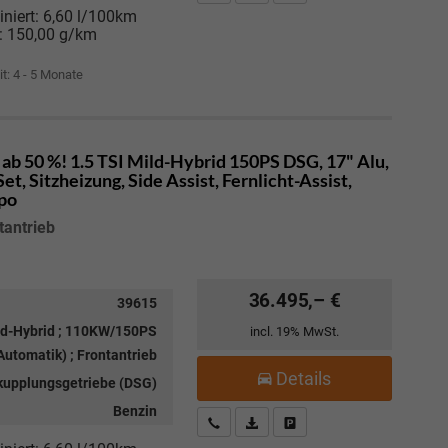
niert:
6,60 l/100km
:
150,00 g/km
it: 4 - 5 Monate
ab 50 %! 1.5 TSI Mild-Hybrid 150PS DSG, 17" Alu,
, Sitzheizung, Side Assist, Fernlicht-Assist,
mpo
tantrieb
36.495,– €
39615
ild-Hybrid ; 110KW/150PS
incl. 19% MwSt.
utomatik) ; Frontantrieb
Details
kupplungsgetriebe (DSG)
Benzin
Kostenloser Rückruf-Service
PDF-Datei, Fahrzeugexposé drucke
Fahrzeug parken