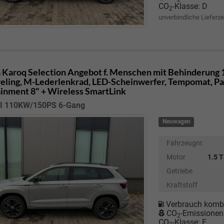
CO
-Klasse:
D
2
unverbindliche Lieferze
 Karoq
Selection Angebot f. Menschen mit Behinderung 1
eling, M-Lederlenkrad, LED-Scheinwerfer, Tempomat, Park
ainment 8" + Wireless SmartLink
SI 110KW/150PS 6-Gang
Neuwagen
Fahrzeugnr.
Motor
1.5 
Getriebe
Kraftstoff
Verbrauch kombi
CO
-Emissionen
2
CO
-Klasse:
E