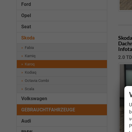
Ford
Opel
Seat
Skoda
Skoda
Dachr
Fabia
Infot
Kamiq
2.0 T
Karoq
Kodiaq
Octavia Combi
Scala
Volkswagen
U
GEBRAUCHTFAHRZEUGE
b
v
Audi
P