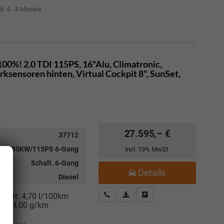
it: 4 - 5 Monate
00%! 2.0 TDI 115PS, 16"Alu, Climatronic,
sensoren hinten, Virtual Cockpit 8", SunSet,
27.595,– €
37712
 TDI 85KW/115PS 6-Gang
incl. 19% MwSt.
Schalt. 6-Gang
Details
Diesel
Kostenloser Rückruf-Service
PDF-Datei, Fahrzeugexposé drucke
Fahrzeug parken
niert:
4,70 l/100km
:
124,00 g/km