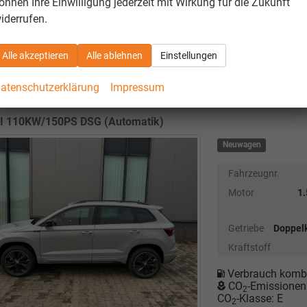
önnen Ihre Einwilligung jederzeit mit Wirkung für die Zukunft
unverbindliche Lieferze
iderrufen.
Alle akzeptieren
Alle ablehnen
Einstellungen
 Karoq
Selection Angebot f. Menschen mit Behinderung 1
atenschutzerklärung
Impressum
eling, M-Lederlenkrad, LED-Scheinwerfer, Tempomat, Park
ainment 8" + Wireless SmartLink
SI 110KW/150PS DSG (Automatik)
Neuwagen
Fahrzeugnr.
Motor
1
Getriebe
Doppel
Kraftstoff
Verbrauch kombi
CO
-Emissionen
2
CO
-Klasse:
E
2