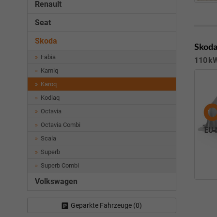
Renault
Seat
Skoda
Skoda
Fabia
110 kW
Kamiq
Karoq
Kodiaq
Octavia
Octavia Combi
Scala
Superb
Superb Combi
Volkswagen
Geparkte Fahrzeuge (
0
)