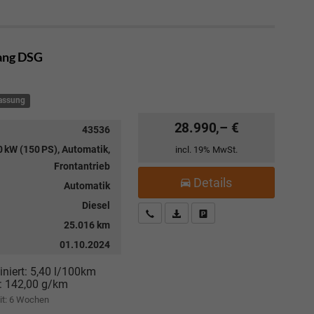
Gang DSG
lassung
28.990,– €
43536
 kW (150 PS), Automatik,
incl. 19% MwSt.
Frontantrieb
Details
Automatik
Diesel
Kostenloser Rückruf-Service
PDF-Datei, Fahrzeugexposé drucke
Fahrzeug parken
25.016 km
01.10.2024
niert:
5,40 l/100km
:
142,00 g/km
it:
6 Wochen