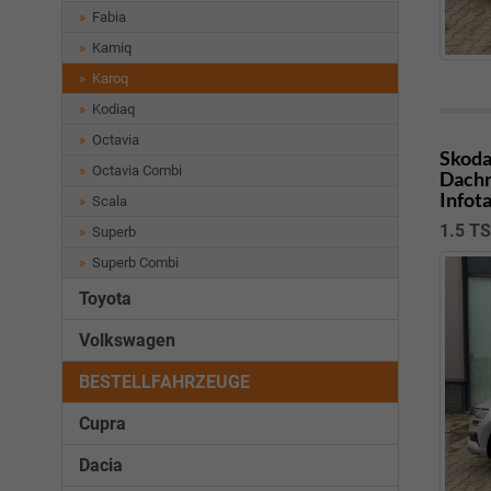
Fabia
Kamiq
Karoq
Kodiaq
Octavia
Skoda
Octavia Combi
Dachr
Infot
Scala
1.5 T
Superb
Superb Combi
Toyota
Volkswagen
BESTELLFAHRZEUGE
Cupra
Dacia