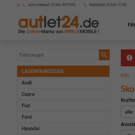
Auto-Verkauf: 07641-957000
Werkstatt: 07641-7790
FA
Fahrzeugnr.
LAGERFAHRZEUGE
info
Audi
Sko
Cupra
Krafts
Fiat
Ford
Aussta
Hyundai