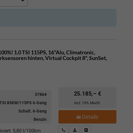
00%! 1.0 TSI 115PS, 16"Alu, Climatronic,
sensoren hinten, Virtual Cockpit 8", SunSet,
25.185,– €
37864
 TSI 85KW/115PS 6-Gang
incl. 19% MwSt.
Schalt. 6-Gang
Details
Benzin
Kostenloser Rückruf-Service
PDF-Datei, Fahrzeugexposé drucke
Fahrzeug parken
niert:
5,80 l/100km