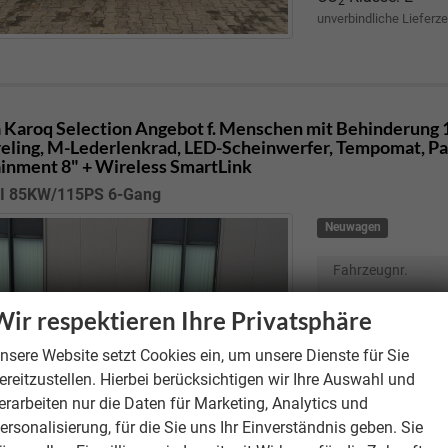
2
unverbindliche Lieferze
 Karoq
Selection Angebot f. Menschen mit Behinderung 1
eling, M-Lederlenkrad, LED-Scheinwerfer, Tempomat, Park
ainment 8" + Wireless SmartLink
DI 85KW/115PS 6-Gang
Neuwagen
Fahrzeugnr.
Motor
2.0
Wir respektieren Ihre Privatsphäre
Getriebe
nsere Website setzt Cookies ein, um unsere Dienste für Sie
Kraftstoff
ereitzustellen. Hierbei berücksichtigen wir Ihre Auswahl und
Verbrauch kombi
erarbeiten nur die Daten für Marketing, Analytics und
CO
-Emissionen
2
ersonalisierung, für die Sie uns Ihr Einverständnis geben. Sie
CO
-Klasse:
D
2