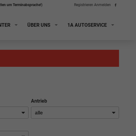
itten um Terminabsprache!
)
Registrieren
Anmelden
Folge
uns
auf
Facebook
NTER
ÜBER UNS
1A AUTOSERVICE
Antrieb