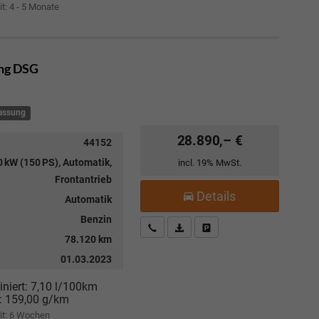
it: 4 - 5 Monate
ang DSG
lassung
28.890,– €
44152
 kW (150 PS), Automatik,
incl. 19% MwSt.
Frontantrieb
Details
Automatik
Benzin
Kostenloser Rückruf-Service
PDF-Datei, Fahrzeugexposé drucke
Fahrzeug parken
78.120 km
01.03.2023
niert:
7,10 l/100km
:
159,00 g/km
it:
6 Wochen