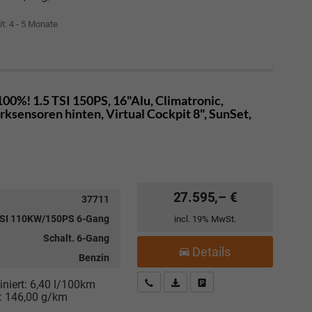
it: 4 - 5 Monate
00%! 1.5 TSI 150PS, 16"Alu, Climatronic,
sensoren hinten, Virtual Cockpit 8", SunSet,
27.595,– €
37711
TSI 110KW/150PS 6-Gang
incl. 19% MwSt.
Schalt. 6-Gang
Details
Benzin
Kostenloser Rückruf-Service
PDF-Datei, Fahrzeugexposé drucke
Fahrzeug parken
niert:
6,40 l/100km
:
146,00 g/km