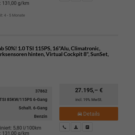
:
131,00 g/km
it: 4 - 5 Monate
 50%! 1.0 TSI 115PS, 16"Alu, Climatronic,
sensoren hinten, Virtual Cockpit 8", SunSet,
27.195,– €
37862
 TSI 85KW/115PS 6-Gang
incl. 19% MwSt.
Schalt. 6-Gang
Details
Benzin
Kostenloser Rückruf-Service
PDF-Datei, Fahrzeugexposé drucke
Fahrzeug parken
niert:
5,80 l/100km
:
131,00 g/km