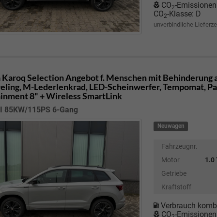
CO
-Emissionen
2
CO
-Klasse:
D
2
unverbindliche Lieferze
 Karoq
Selection Angebot f. Menschen mit Behinderung ab
eling, M-Lederlenkrad, LED-Scheinwerfer, Tempomat, Park
ainment 8" + Wireless SmartLink
SI 85KW/115PS 6-Gang
Neuwagen
Fahrzeugnr.
Motor
1.0
Getriebe
Kraftstoff
Verbrauch kombi
CO
-Emissionen
2