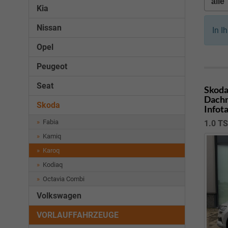
Kia
Nissan
In I
Opel
Peugeot
Seat
Skoda
Dachr
Skoda
Infot
Fabia
1.0 T
Kamiq
Karoq
Kodiaq
Octavia Combi
Volkswagen
VORLAUFFAHRZEUGE