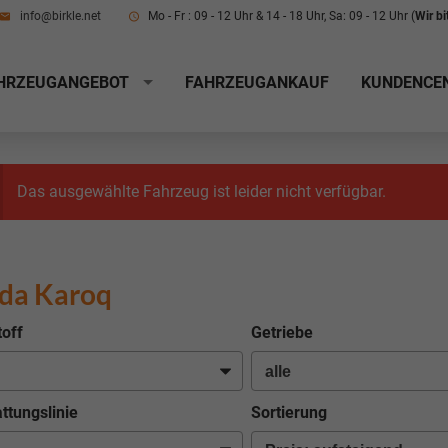
info@birkle.net
Mo - Fr : 09 - 12 Uhr & 14 - 18 Uhr, Sa: 09 - 12 Uhr (
Wir b
HRZEUGANGEBOT
FAHRZEUGANKAUF
KUNDENCE
Das ausgewählte Fahrzeug ist leider nicht verfügbar.
da Karoq
toff
Getriebe
ttungslinie
Sortierung