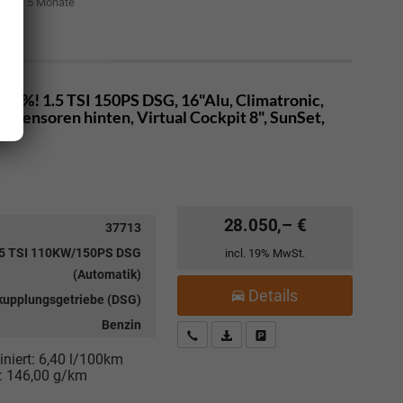
it: 4 - 5 Monate
00%! 1.5 TSI 150PS DSG, 16"Alu, Climatronic,
sensoren hinten, Virtual Cockpit 8", SunSet,
28.050,– €
37713
.5 TSI 110KW/150PS DSG
incl. 19% MwSt.
(Automatik)
Details
kupplungsgetriebe (DSG)
Benzin
Kostenloser Rückruf-Service
PDF-Datei, Fahrzeugexposé drucke
Fahrzeug parken
niert:
6,40 l/100km
:
146,00 g/km