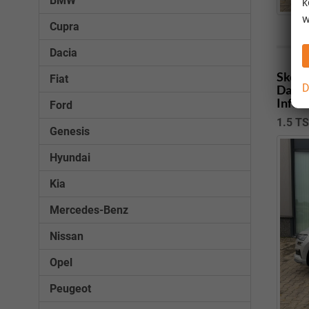
BMW
k
w
Cupra
Dacia
Skoda
Fiat
D
Dachr
Infot
Ford
1.5 T
Genesis
Hyundai
Kia
Mercedes-Benz
Nissan
Opel
Peugeot