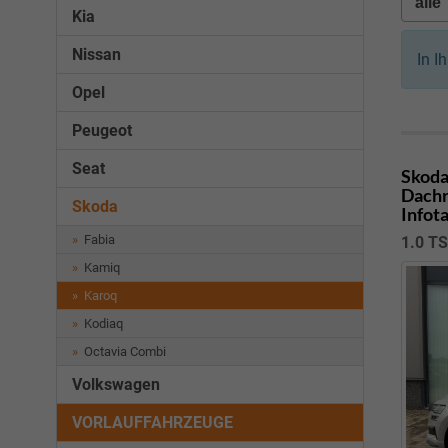
Kia
Nissan
In I
Opel
Peugeot
Seat
Skoda
Dachr
Skoda
Infot
Fabia
1.0 T
Kamiq
Karoq
Kodiaq
Octavia Combi
Volkswagen
VORLAUFFAHRZEUGE