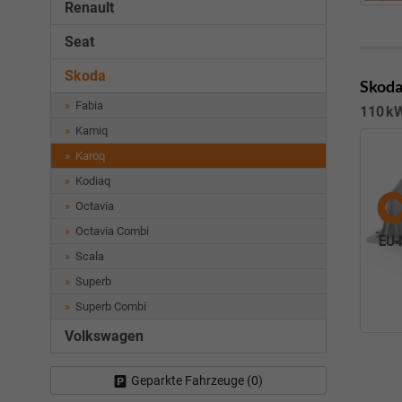
Renault
Seat
Skoda
Skoda
Fabia
110 kW
Kamiq
Karoq
Kodiaq
Octavia
Octavia Combi
Scala
Superb
Superb Combi
Volkswagen
Geparkte Fahrzeuge (
0
)