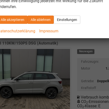
önnen Ihre Einwilligung jederzeit mit Wirkung für die Zukunft
unverbindliche Lieferze
iderrufen.
Alle akzeptieren
Alle ablehnen
Einstellungen
 Karoq
Selection Angebot f. Menschen mit Behinderung 1
atenschutzerklärung
Impressum
eling, M-Lederlenkrad, LED-Scheinwerfer, Tempomat, Park
ainment 8" + Wireless SmartLink
SI 110KW/150PS DSG (Automatik)
Neuwagen
Fahrzeugnr.
Motor
1
Getriebe
Doppel
Kraftstoff
Verbrauch kombi
CO
-Emissionen
2
CO
-Klasse:
E
2