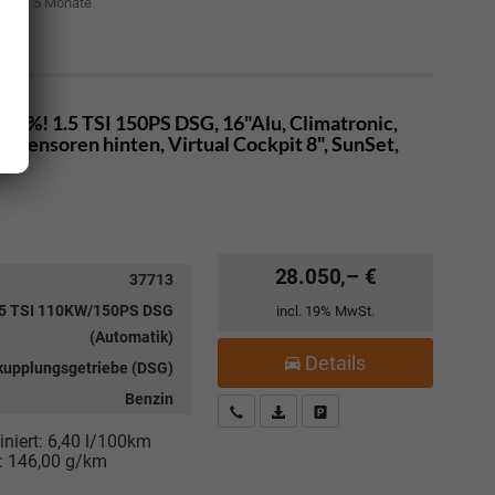
it: 4 - 5 Monate
00%! 1.5 TSI 150PS DSG, 16"Alu, Climatronic,
sensoren hinten, Virtual Cockpit 8", SunSet,
28.050,– €
37713
.5 TSI 110KW/150PS DSG
incl. 19% MwSt.
(Automatik)
Details
kupplungsgetriebe (DSG)
Benzin
Kostenloser Rückruf-Service
PDF-Datei, Fahrzeugexposé drucke
Fahrzeug parken
niert:
6,40 l/100km
:
146,00 g/km