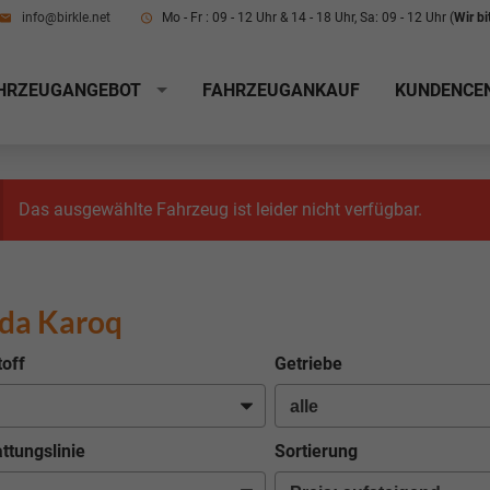
info@birkle.net
Mo - Fr : 09 - 12 Uhr & 14 - 18 Uhr, Sa: 09 - 12 Uhr (
Wir b
HRZEUGANGEBOT
FAHRZEUGANKAUF
KUNDENCE
Das ausgewählte Fahrzeug ist leider nicht verfügbar.
da Karoq
toff
Getriebe
ttungslinie
Sortierung