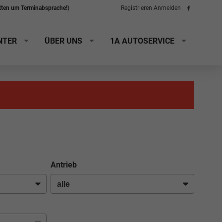
itten um Terminabsprache!
)
Registrieren
Anmelden
Folge
uns
auf
Facebook
NTER
ÜBER UNS
1A AUTOSERVICE
Antrieb