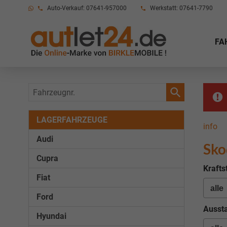
Auto-Verkauf: 07641-957000
Werkstatt: 07641-7790
FA
Fahrzeugnr.
LAGERFAHRZEUGE
info
Audi
Sko
Cupra
Krafts
Fiat
Ford
Aussta
Hyundai