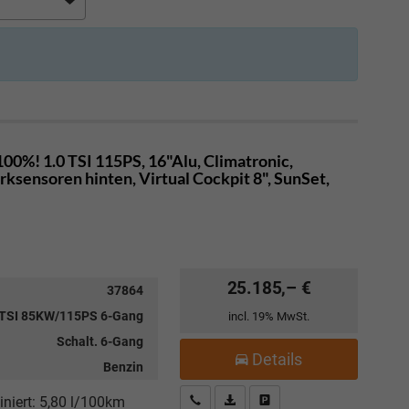
00%! 1.0 TSI 115PS, 16"Alu, Climatronic,
sensoren hinten, Virtual Cockpit 8", SunSet,
25.185,– €
37864
 TSI 85KW/115PS 6-Gang
incl. 19% MwSt.
Schalt. 6-Gang
Details
Benzin
Kostenloser Rückruf-Service
PDF-Datei, Fahrzeugexposé drucke
Fahrzeug parken
niert:
5,80 l/100km