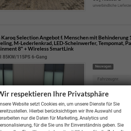
2
unverbindliche Lieferze
 Karoq
Selection Angebot f. Menschen mit Behinderung 1
eling, M-Lederlenkrad, LED-Scheinwerfer, Tempomat, Park
ainment 8" + Wireless SmartLink
DI 85KW/115PS 6-Gang
Neuwagen
Fahrzeugnr.
Motor
2.0
Wir respektieren Ihre Privatsphäre
Getriebe
nsere Website setzt Cookies ein, um unsere Dienste für Sie
Kraftstoff
ereitzustellen. Hierbei berücksichtigen wir Ihre Auswahl und
Verbrauch kombi
erarbeiten nur die Daten für Marketing, Analytics und
CO
-Emissionen
2
ersonalisierung, für die Sie uns Ihr Einverständnis geben. Sie
CO
-Klasse:
D
2