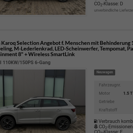
CO
-Klasse:
D
2
unverbindliche Lieferze
 Karoq
Selection Angebot f. Menschen mit Behinderung 1
eling, M-Lederlenkrad, LED-Scheinwerfer, Tempomat, Park
ainment 8" + Wireless SmartLink
SI 110KW/150PS 6-Gang
Neuwagen
Fahrzeugnr.
Motor
1.5 
Getriebe
Kraftstoff
Verbrauch kombi
CO
-Emissionen
2
CO
-Klasse:
E