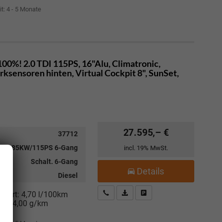
it: 4 - 5 Monate
00%! 2.0 TDI 115PS, 16"Alu, Climatronic,
sensoren hinten, Virtual Cockpit 8", SunSet,
27.595,– €
37712
 TDI 85KW/115PS 6-Gang
incl. 19% MwSt.
Schalt. 6-Gang
Details
Diesel
Kostenloser Rückruf-Service
PDF-Datei, Fahrzeugexposé drucke
Fahrzeug parken
niert:
4,70 l/100km
:
124,00 g/km