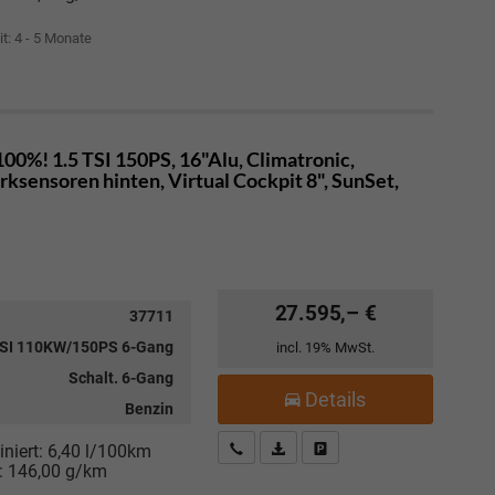
it: 4 - 5 Monate
00%! 1.5 TSI 150PS, 16"Alu, Climatronic,
sensoren hinten, Virtual Cockpit 8", SunSet,
27.595,– €
37711
TSI 110KW/150PS 6-Gang
incl. 19% MwSt.
Schalt. 6-Gang
Details
Benzin
Kostenloser Rückruf-Service
PDF-Datei, Fahrzeugexposé drucke
Fahrzeug parken
niert:
6,40 l/100km
:
146,00 g/km