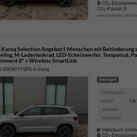
CO
-Emissionen
2
CO
-Klasse:
D
2
unverbindliche Lieferze
 Karoq
Selection Angebot f. Menschen mit Behinderung ab
eling, M-Lederlenkrad, LED-Scheinwerfer, Tempomat, Park
ainment 8" + Wireless SmartLink
SI 85KW/115PS 6-Gang
Neuwagen
Fahrzeugnr.
Motor
1.0
Getriebe
Kraftstoff
Verbrauch kombi
CO
-Emissionen
2