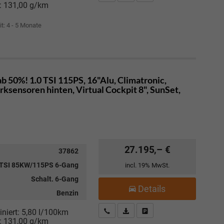
:
131,00 g/km
it: 4 - 5 Monate
 50%! 1.0 TSI 115PS, 16"Alu, Climatronic,
sensoren hinten, Virtual Cockpit 8", SunSet,
27.195,– €
37862
 TSI 85KW/115PS 6-Gang
incl. 19% MwSt.
Schalt. 6-Gang
Details
Benzin
Kostenloser Rückruf-Service
PDF-Datei, Fahrzeugexposé drucke
Fahrzeug parken
niert:
5,80 l/100km
:
131,00 g/km