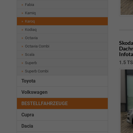
Fabia
Kamiq
Karoq
Kodiaq
Octavia
Skoda
Octavia Combi
Dachr
Infot
Scala
1.5 T
Superb
Superb Combi
Toyota
Volkswagen
BESTELLFAHRZEUGE
Cupra
Dacia