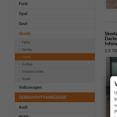
Ford
Opel
Seat
Skoda
Skoda
Dachr
Fabia
Infot
Kamiq
2.0 T
Karoq
Kodiaq
Octavia Combi
Scala
Volkswagen
U
GEBRAUCHTFAHRZEUGE
b
v
Audi
P