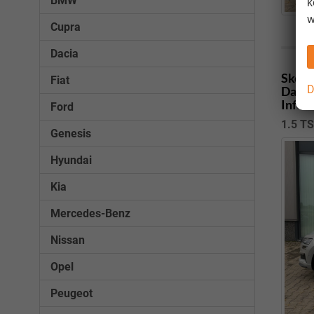
BMW
k
w
Cupra
Dacia
Skoda
Fiat
D
Dachr
Infot
Ford
1.5 T
Genesis
Hyundai
Kia
Mercedes-Benz
Nissan
Opel
Peugeot