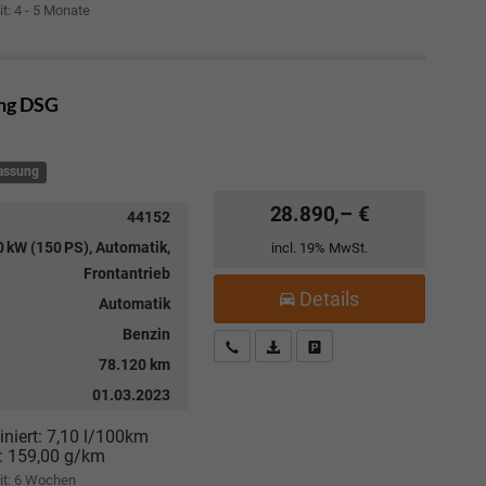
it: 4 - 5 Monate
ang DSG
lassung
28.890,– €
44152
 kW (150 PS), Automatik,
incl. 19% MwSt.
Frontantrieb
Details
Automatik
Benzin
Kostenloser Rückruf-Service
PDF-Datei, Fahrzeugexposé drucke
Fahrzeug parken
78.120 km
01.03.2023
niert:
7,10 l/100km
:
159,00 g/km
it:
6 Wochen