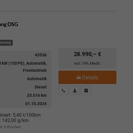
Gang DSG
lassung
28.990,– €
43536
 kW (150 PS), Automatik,
incl. 19% MwSt.
Frontantrieb
Details
Automatik
Diesel
Kostenloser Rückruf-Service
PDF-Datei, Fahrzeugexposé drucke
Fahrzeug parken
25.016 km
01.10.2024
niert:
5,40 l/100km
:
142,00 g/km
it:
6 Wochen