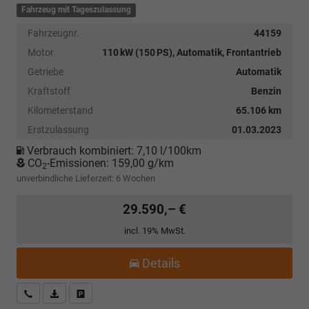
Fahrzeug mit Tageszulassung
Fahrzeugnr.
44159
Motor
110 kW (150 PS), Automatik, Frontantrieb
Getriebe
Automatik
Kraftstoff
Benzin
Kilometerstand
65.106 km
Erstzulassung
01.03.2023
Verbrauch kombiniert:
7,10 l/100km
CO
-Emissionen:
159,00 g/km
2
unverbindliche Lieferzeit:
6 Wochen
29.590,– €
incl. 19% MwSt.
Details
Kostenloser Rückruf-Service
PDF-Datei, Fahrzeugexposé drucken
Fahrzeug parken