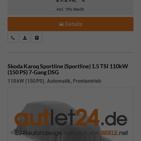
incl. 19% MwSt.
Details
Kostenloser Rückruf-Service
PDF-Datei, Fahrzeugexposé drucken
Fahrzeug parken
Skoda Karoq
Sportline (Sportline) 1.5 TSI 110kW
(150 PS) 7-Gang DSG
110 kW (150 PS), Automatik, Frontantrieb