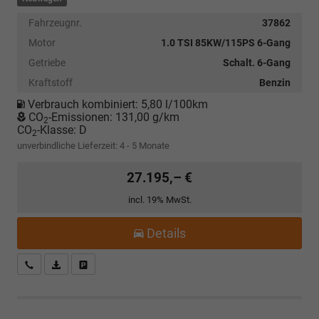
Fahrzeugnr.
37862
Motor
1.0 TSI 85KW/115PS 6-Gang
Getriebe
Schalt. 6-Gang
Kraftstoff
Benzin
Verbrauch kombiniert:
5,80 l/100km
CO
-Emissionen:
131,00 g/km
2
CO
-Klasse:
D
2
unverbindliche Lieferzeit: 4 - 5 Monate
27.195,– €
incl. 19% MwSt.
Details
Kostenloser Rückruf-Service
PDF-Datei, Fahrzeugexposé drucken
Fahrzeug parken