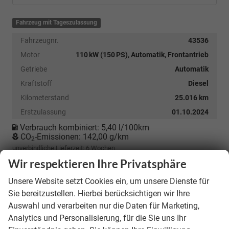
Fahrzeug mit Tageszulassung
Fahrzeugnr.
43536
Motor
110 kW (150 PS), Automatik, Frontantrieb
Getriebe
Automatik
Kraftstoff
Diesel
Kilometerstand
25.016 km
Erstzulassung
01.10.2024
Verbrauch kombiniert:
5,40 l/100km
CO
-Emissionen:
142,00 g/km
2
unverbindliche Lieferzeit:
6 Wochen
Wir respektieren Ihre Privatsphäre
28.990,– €
Unsere Website setzt Cookies ein, um unsere Dienste für
incl. 19% MwSt.
Sie bereitzustellen. Hierbei berücksichtigen wir Ihre
Auswahl und verarbeiten nur die Daten für Marketing,
Details
Analytics und Personalisierung, für die Sie uns Ihr