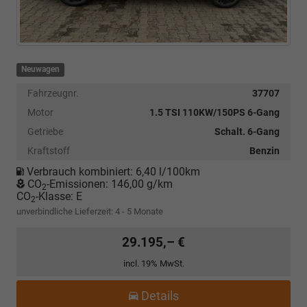
Neuwagen
Fahrzeugnr.
37707
Motor
1.5 TSI 110KW/150PS 6-Gang
Getriebe
Schalt. 6-Gang
Kraftstoff
Benzin
Verbrauch kombiniert:
6,40 l/100km
CO
-Emissionen:
146,00 g/km
2
CO
-Klasse:
E
2
unverbindliche Lieferzeit: 4 - 5 Monate
29.195,– €
incl. 19% MwSt.
Details