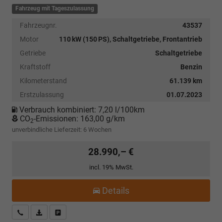
Fahrzeug mit Tageszulassung
Fahrzeugnr.
43537
Motor
110 kW (150 PS), Schaltgetriebe, Frontantrieb
Getriebe
Schaltgetriebe
Kraftstoff
Benzin
Kilometerstand
61.139 km
Erstzulassung
01.07.2023
Verbrauch kombiniert:
7,20 l/100km
CO
-Emissionen:
163,00 g/km
2
unverbindliche Lieferzeit:
6 Wochen
28.990,– €
incl. 19% MwSt.
Details
Kostenloser Rückruf-Service
PDF-Datei, Fahrzeugexposé drucken
Fahrzeug parken