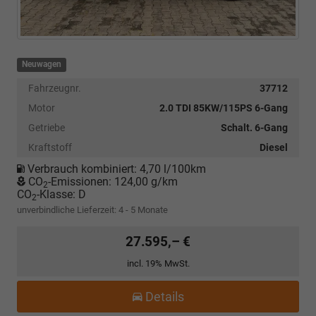
Neuwagen
Fahrzeugnr.
37712
Motor
2.0 TDI 85KW/115PS 6-Gang
Getriebe
Schalt. 6-Gang
Kraftstoff
Diesel
Verbrauch kombiniert:
4,70 l/100km
CO
-Emissionen:
124,00 g/km
2
CO
-Klasse:
D
2
unverbindliche Lieferzeit: 4 - 5 Monate
27.595,– €
incl. 19% MwSt.
Details