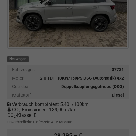
Neuwagen
Fahrzeugnr.
37731
Motor
2.0 TDI 110KW/150PS DSG (Automatik) 4x2
Getriebe
Doppelkupplungsgetriebe (DSG)
Kraftstoff
Diesel
Verbrauch kombiniert:
5,40 l/100km
CO
-Emissionen:
139,00 g/km
2
CO
-Klasse:
E
2
unverbindliche Lieferzeit: 4 - 5 Monate
29.295,– €