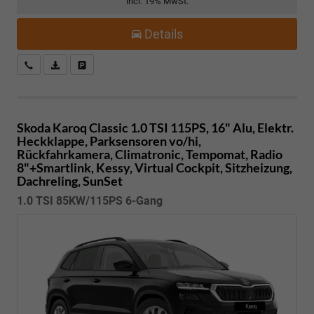
incl. 19% MwSt.
Details
Kostenloser Rückruf-Service
PDF-Datei, Fahrzeugexposé drucken
Fahrzeug parken
Skoda Karoq
Classic 1.0 TSI 115PS, 16" Alu, Elektr.
Heckklappe, Parksensoren vo/hi,
Rückfahrkamera, Climatronic, Tempomat, Radio
8"+Smartlink, Kessy, Virtual Cockpit, Sitzheizung,
Dachreling, SunSet
1.0 TSI 85KW/115PS 6-Gang