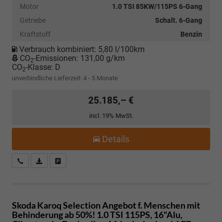
Motor
1.0 TSI 85KW/115PS 6-Gang
Getriebe
Schalt. 6-Gang
Kraftstoff
Benzin
Verbrauch kombiniert:
5,80 l/100km
CO
-Emissionen:
131,00 g/km
2
CO
-Klasse:
D
2
unverbindliche Lieferzeit: 4 - 5 Monate
25.185,– €
incl. 19% MwSt.
Details
Kostenloser Rückruf-Service
PDF-Datei, Fahrzeugexposé drucken
Fahrzeug parken
Skoda Karoq
Selection Angebot f. Menschen mit
Behinderung ab 50%! 1.0 TSI 115PS, 16"Alu,