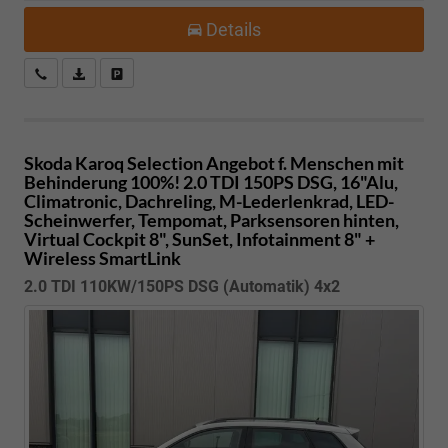
Details
Kostenloser Rückruf-Service
PDF-Datei, Fahrzeugexposé drucken
Fahrzeug parken
Skoda Karoq
Selection Angebot f. Menschen mit
Behinderung 100%! 2.0 TDI 150PS DSG, 16"Alu,
Climatronic, Dachreling, M-Lederlenkrad, LED-
Scheinwerfer, Tempomat, Parksensoren hinten,
Virtual Cockpit 8", SunSet, Infotainment 8" +
Wireless SmartLink
2.0 TDI 110KW/150PS DSG (Automatik) 4x2