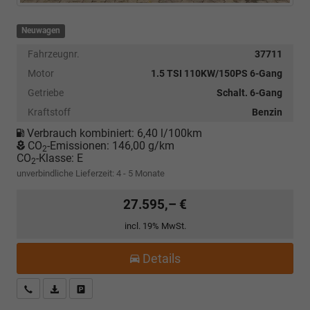
Neuwagen
Fahrzeugnr.
37711
Motor
1.5 TSI 110KW/150PS 6-Gang
Getriebe
Schalt. 6-Gang
Kraftstoff
Benzin
Verbrauch kombiniert:
6,40 l/100km
CO
-Emissionen:
146,00 g/km
2
CO
-Klasse:
E
2
unverbindliche Lieferzeit: 4 - 5 Monate
27.595,– €
incl. 19% MwSt.
Details
Kostenloser Rückruf-Service
PDF-Datei, Fahrzeugexposé drucken
Fahrzeug parken