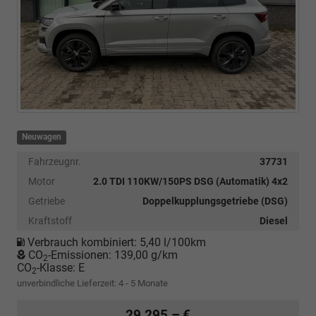
Neuwagen
Fahrzeugnr.
37731
Motor
2.0 TDI 110KW/150PS DSG (Automatik) 4x2
Getriebe
Doppelkupplungsgetriebe (DSG)
Kraftstoff
Diesel
Verbrauch kombiniert:
5,40 l/100km
CO
-Emissionen:
139,00 g/km
2
CO
-Klasse:
E
2
unverbindliche Lieferzeit: 4 - 5 Monate
29.295,– €