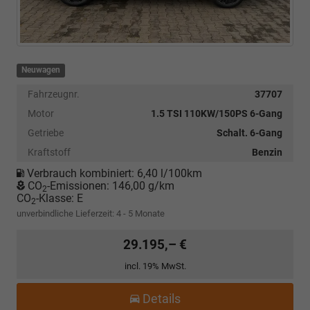
Neuwagen
Fahrzeugnr.
37707
Motor
1.5 TSI 110KW/150PS 6-Gang
Getriebe
Schalt. 6-Gang
Kraftstoff
Benzin
Verbrauch kombiniert:
6,40 l/100km
CO
-Emissionen:
146,00 g/km
2
CO
-Klasse:
E
2
unverbindliche Lieferzeit: 4 - 5 Monate
29.195,– €
incl. 19% MwSt.
Details