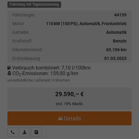
Fahrzeug mit Tageszulassung
Fahrzeugnr.
44159
Motor
110 kW (150 PS), Automatik, Frontantrieb
Getriebe
Automatik
Kraftstoff
Benzin
Kilometerstand
65.106 km
Erstzulassung
01.03.2023
Verbrauch kombiniert:
7,10 l/100km
CO
-Emissionen:
159,00 g/km
2
unverbindliche Lieferzeit:
6 Wochen
29.590,– €
incl. 19% MwSt.
Details
Kostenloser Rückruf-Service
PDF-Datei, Fahrzeugexposé drucken
Fahrzeug parken