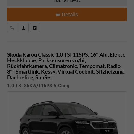
incl. 19% MwSt.
Details
Kostenloser Rückruf-Service
PDF-Datei, Fahrzeugexposé drucken
Fahrzeug parken
Skoda Karoq
Classic 1.0 TSI 115PS, 16" Alu, Elektr.
Heckklappe, Parksensoren vo/hi,
Rückfahrkamera, Climatronic, Tempomat, Radio
8"+Smartlink, Kessy, Virtual Cockpit, Sitzheizung,
Dachreling, SunSet
1.0 TSI 85KW/115PS 6-Gang