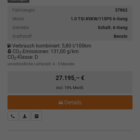
Fahrzeugnr.
37862
Motor
1.0 TSI 85KW/115PS 6-Gang
Getriebe
Schalt. 6-Gang
Kraftstoff
Benzin
Verbrauch kombiniert:
5,80 l/100km
CO
-Emissionen:
131,00 g/km
2
CO
-Klasse:
D
2
unverbindliche Lieferzeit: 4 - 5 Monate
27.195,– €
incl. 19% MwSt.
Details
Kostenloser Rückruf-Service
PDF-Datei, Fahrzeugexposé drucken
Fahrzeug parken