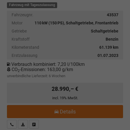
Fahrzeug mit Tageszulassung
Fahrzeugnr.
43537
Motor
110 kW (150 PS), Schaltgetriebe, Frontantrieb
Getriebe
Schaltgetriebe
Kraftstoff
Benzin
Kilometerstand
61.139 km
Erstzulassung
01.07.2023
Verbrauch kombiniert:
7,20 l/100km
CO
-Emissionen:
163,00 g/km
2
unverbindliche Lieferzeit:
6 Wochen
28.990,– €
incl. 19% MwSt.
Details
Kostenloser Rückruf-Service
PDF-Datei, Fahrzeugexposé drucken
Fahrzeug parken