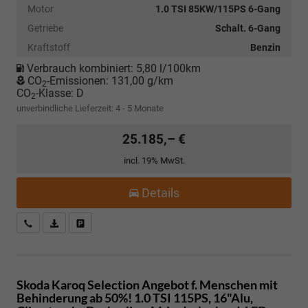
Motor
1.0 TSI 85KW/115PS 6-Gang
Getriebe
Schalt. 6-Gang
Kraftstoff
Benzin
Verbrauch kombiniert:
5,80 l/100km
CO
-Emissionen:
131,00 g/km
2
CO
-Klasse:
D
2
unverbindliche Lieferzeit: 4 - 5 Monate
25.185,– €
incl. 19% MwSt.
Details
Kostenloser Rückruf-Service
PDF-Datei, Fahrzeugexposé drucken
Fahrzeug parken
Skoda Karoq
Selection Angebot f. Menschen mit
Behinderung ab 50%! 1.0 TSI 115PS, 16"Alu,