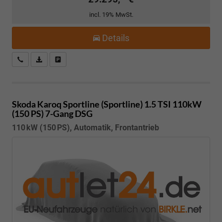
incl. 19% MwSt.
Details
Kostenloser Rückruf-Service
PDF-Datei, Fahrzeugexposé drucken
Fahrzeug parken
Skoda Karoq
Sportline (Sportline) 1.5 TSI 110kW
(150 PS) 7-Gang DSG
110 kW (150 PS), Automatik, Frontantrieb