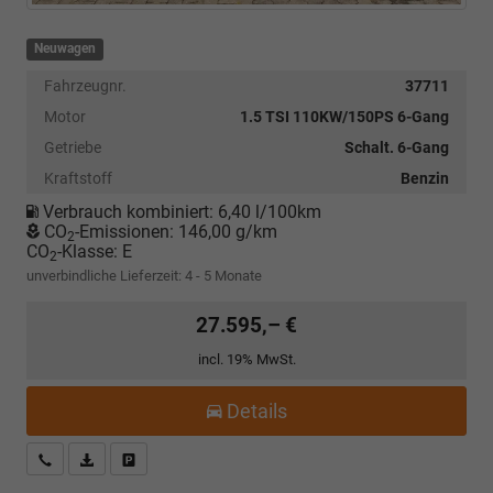
Neuwagen
Fahrzeugnr.
37711
Motor
1.5 TSI 110KW/150PS 6-Gang
Getriebe
Schalt. 6-Gang
Kraftstoff
Benzin
Verbrauch kombiniert:
6,40 l/100km
CO
-Emissionen:
146,00 g/km
2
CO
-Klasse:
E
2
unverbindliche Lieferzeit: 4 - 5 Monate
27.595,– €
incl. 19% MwSt.
Details
Kostenloser Rückruf-Service
PDF-Datei, Fahrzeugexposé drucken
Fahrzeug parken