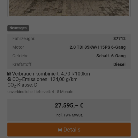
Neuwagen
Fahrzeugnr.
37712
Motor
2.0 TDI 85KW/115PS 6-Gang
Getriebe
Schalt. 6-Gang
Kraftstoff
Diesel
Verbrauch kombiniert:
4,70 l/100km
CO
-Emissionen:
124,00 g/km
2
CO
-Klasse:
D
2
unverbindliche Lieferzeit: 4 - 5 Monate
27.595,– €
incl. 19% MwSt.
Details