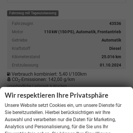
Fahrzeug mit Tageszulassung
Fahrzeugnr.
43536
Motor
110 kW (150 PS), Automatik, Frontantrieb
Getriebe
Automatik
Kraftstoff
Diesel
Kilometerstand
25.016 km
Erstzulassung
01.10.2024
Verbrauch kombiniert:
5,40 l/100km
CO
-Emissionen:
142,00 g/km
2
unverbindliche Lieferzeit:
6 Wochen
Wir respektieren Ihre Privatsphäre
28.990,– €
Unsere Website setzt Cookies ein, um unsere Dienste für
incl. 19% MwSt.
Sie bereitzustellen. Hierbei berücksichtigen wir Ihre
Auswahl und verarbeiten nur die Daten für Marketing,
Details
Analytics und Personalisierung, für die Sie uns Ihr