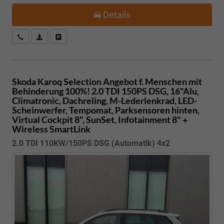
Details
Kostenloser Rückruf-Service
PDF-Datei, Fahrzeugexposé drucken
Fahrzeug parken
Skoda Karoq
Selection Angebot f. Menschen mit
Behinderung 100%! 2.0 TDI 150PS DSG, 16"Alu,
Climatronic, Dachreling, M-Lederlenkrad, LED-
Scheinwerfer, Tempomat, Parksensoren hinten,
Virtual Cockpit 8", SunSet, Infotainment 8" +
Wireless SmartLink
2.0 TDI 110KW/150PS DSG (Automatik) 4x2