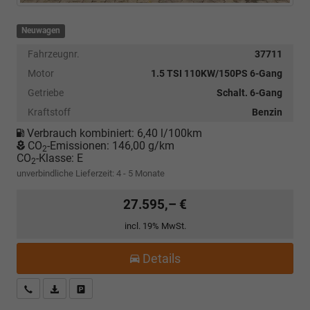
Neuwagen
Fahrzeugnr.
37711
Motor
1.5 TSI 110KW/150PS 6-Gang
Getriebe
Schalt. 6-Gang
Kraftstoff
Benzin
Verbrauch kombiniert:
6,40 l/100km
CO
-Emissionen:
146,00 g/km
2
CO
-Klasse:
E
2
unverbindliche Lieferzeit: 4 - 5 Monate
27.595,– €
incl. 19% MwSt.
Details
Kostenloser Rückruf-Service
PDF-Datei, Fahrzeugexposé drucken
Fahrzeug parken