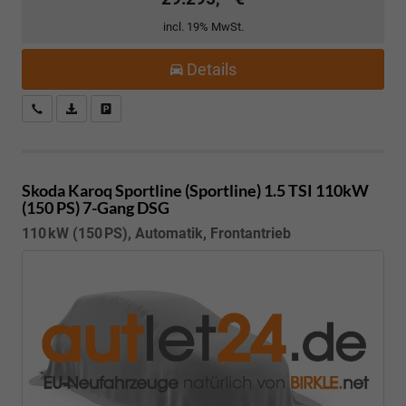
incl. 19% MwSt.
Details
Kostenloser Rückruf-Service
PDF-Datei, Fahrzeugexposé drucken
Fahrzeug parken
Skoda Karoq
Sportline (Sportline) 1.5 TSI 110kW
(150 PS) 7-Gang DSG
110 kW (150 PS), Automatik, Frontantrieb