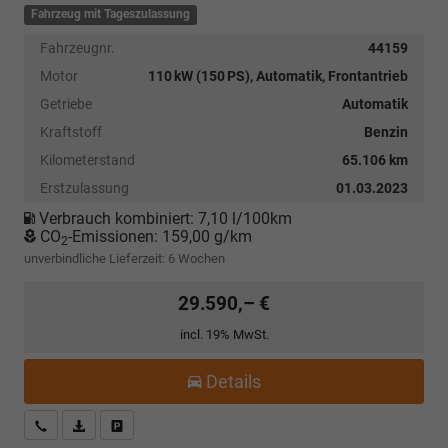
Fahrzeug mit Tageszulassung
Fahrzeugnr.
44159
Motor
110 kW (150 PS), Automatik, Frontantrieb
Getriebe
Automatik
Kraftstoff
Benzin
Kilometerstand
65.106 km
Erstzulassung
01.03.2023
Verbrauch kombiniert:
7,10 l/100km
CO
-Emissionen:
159,00 g/km
2
unverbindliche Lieferzeit:
6 Wochen
29.590,– €
incl. 19% MwSt.
Details
Kostenloser Rückruf-Service
PDF-Datei, Fahrzeugexposé drucken
Fahrzeug parken