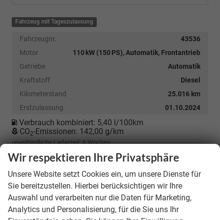
Fahrzeug mit Tageszulassung
Fahrzeugnr.
43536
Motor
110 kW (150 PS), Automatik, Frontantrieb
Getriebe
Automatik
Kraftstoff
Diesel
Kilometerstand
25.016 km
Erstzulassung
01.10.2024
Verbrauch kombiniert:
5,40 l/100km
CO
-Emissionen:
142,00 g/km
2
unverbindliche Lieferzeit:
6 Wochen
Wir respektieren Ihre Privatsphäre
28.990,– €
Unsere Website setzt Cookies ein, um unsere Dienste für
incl. 19% MwSt.
Sie bereitzustellen. Hierbei berücksichtigen wir Ihre
Auswahl und verarbeiten nur die Daten für Marketing,
Details
Analytics und Personalisierung, für die Sie uns Ihr