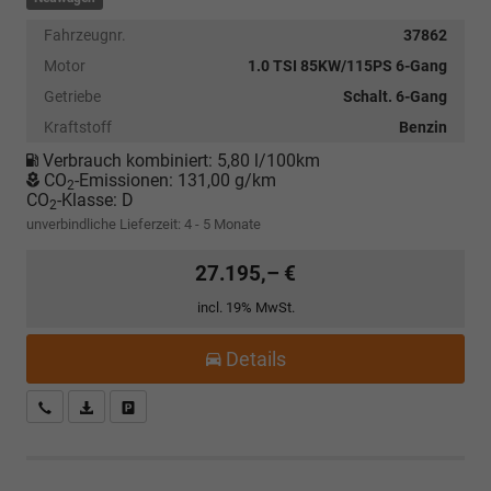
Fahrzeugnr.
37862
Motor
1.0 TSI 85KW/115PS 6-Gang
Getriebe
Schalt. 6-Gang
Kraftstoff
Benzin
Verbrauch kombiniert:
5,80 l/100km
CO
-Emissionen:
131,00 g/km
2
CO
-Klasse:
D
2
unverbindliche Lieferzeit: 4 - 5 Monate
27.195,– €
incl. 19% MwSt.
Details
Kostenloser Rückruf-Service
PDF-Datei, Fahrzeugexposé drucken
Fahrzeug parken