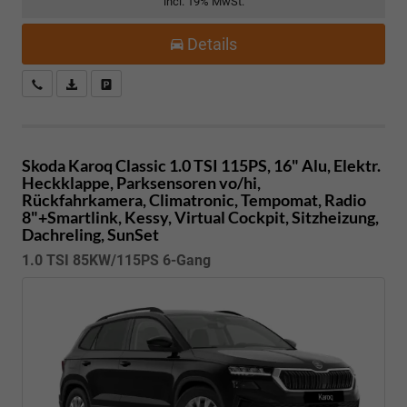
incl. 19% MwSt.
Details
Kostenloser Rückruf-Service
PDF-Datei, Fahrzeugexposé drucken
Fahrzeug parken
Skoda Karoq
Classic 1.0 TSI 115PS, 16" Alu, Elektr.
Heckklappe, Parksensoren vo/hi,
Rückfahrkamera, Climatronic, Tempomat, Radio
8"+Smartlink, Kessy, Virtual Cockpit, Sitzheizung,
Dachreling, SunSet
1.0 TSI 85KW/115PS 6-Gang