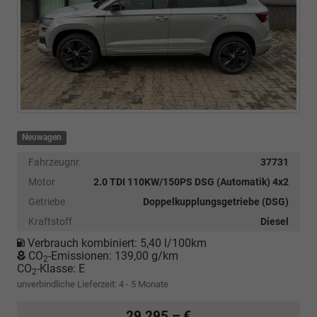
Neuwagen
Fahrzeugnr.
37731
Motor
2.0 TDI 110KW/150PS DSG (Automatik) 4x2
Getriebe
Doppelkupplungsgetriebe (DSG)
Kraftstoff
Diesel
Verbrauch kombiniert:
5,40 l/100km
CO
-Emissionen:
139,00 g/km
2
CO
-Klasse:
E
2
unverbindliche Lieferzeit: 4 - 5 Monate
29.295,– €