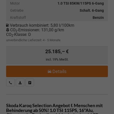
Motor
1.0 TSI 85KW/115PS 6-Gang
Getriebe
Schalt. 6-Gang
Kraftstoff
Benzin
Verbrauch kombiniert:
5,80 l/100km
CO
-Emissionen:
131,00 g/km
2
CO
-Klasse:
D
2
unverbindliche Lieferzeit: 4 - 5 Monate
25.185,– €
incl. 19% MwSt.
Details
Kostenloser Rückruf-Service
PDF-Datei, Fahrzeugexposé drucken
Fahrzeug parken
Skoda Karoq
Selection Angebot f. Menschen mit
Behinderung ab 50%! 1.0 TSI 115PS, 16"Alu,