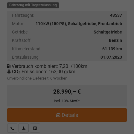
Fahrzeug mit Tageszulassung
Fahrzeugnr.
43537
Motor
110 kW (150 PS), Schaltgetriebe, Frontantrieb
Getriebe
Schaltgetriebe
Kraftstoff
Benzin
Kilometerstand
61.139 km
Erstzulassung
01.07.2023
Verbrauch kombiniert:
7,20 l/100km
CO
-Emissionen:
163,00 g/km
2
unverbindliche Lieferzeit:
6 Wochen
28.990,– €
incl. 19% MwSt.
Details
Kostenloser Rückruf-Service
PDF-Datei, Fahrzeugexposé drucken
Fahrzeug parken