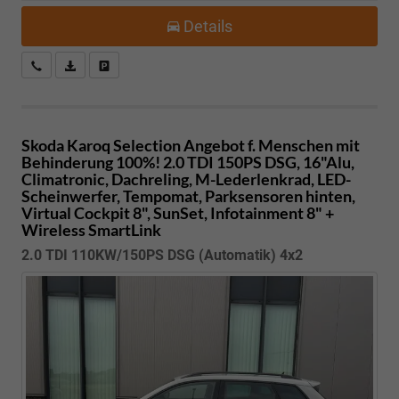
Details
Kostenloser Rückruf-Service
PDF-Datei, Fahrzeugexposé drucken
Fahrzeug parken
Skoda Karoq
Selection Angebot f. Menschen mit
Behinderung 100%! 2.0 TDI 150PS DSG, 16"Alu,
Climatronic, Dachreling, M-Lederlenkrad, LED-
Scheinwerfer, Tempomat, Parksensoren hinten,
Virtual Cockpit 8", SunSet, Infotainment 8" +
Wireless SmartLink
2.0 TDI 110KW/150PS DSG (Automatik) 4x2