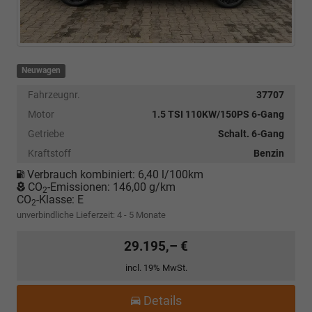
Neuwagen
Fahrzeugnr.
37707
Motor
1.5 TSI 110KW/150PS 6-Gang
Getriebe
Schalt. 6-Gang
Kraftstoff
Benzin
Verbrauch kombiniert:
6,40 l/100km
CO
-Emissionen:
146,00 g/km
2
CO
-Klasse:
E
2
unverbindliche Lieferzeit: 4 - 5 Monate
29.195,– €
incl. 19% MwSt.
Details