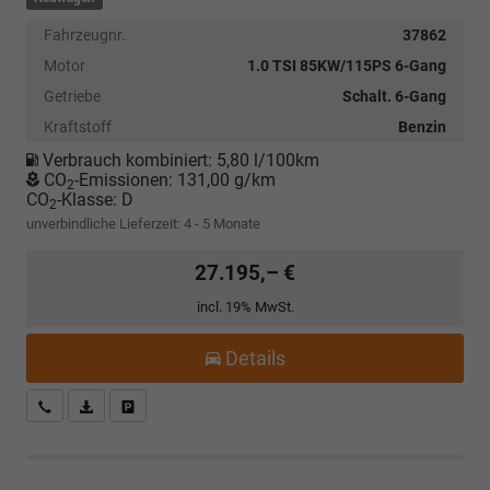
Fahrzeugnr.
37862
Motor
1.0 TSI 85KW/115PS 6-Gang
Getriebe
Schalt. 6-Gang
Kraftstoff
Benzin
Verbrauch kombiniert:
5,80 l/100km
CO
-Emissionen:
131,00 g/km
2
CO
-Klasse:
D
2
unverbindliche Lieferzeit: 4 - 5 Monate
27.195,– €
incl. 19% MwSt.
Details
Kostenloser Rückruf-Service
PDF-Datei, Fahrzeugexposé drucken
Fahrzeug parken