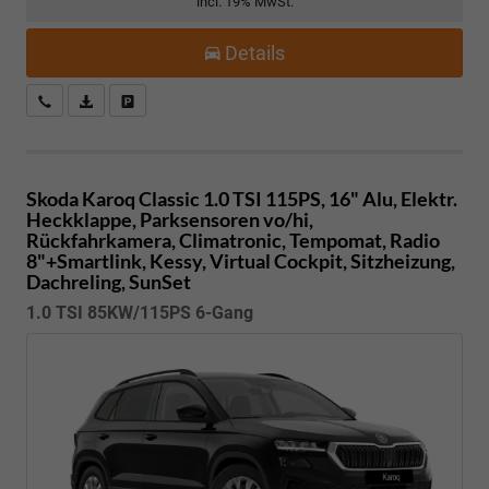
incl. 19% MwSt.
Details
Kostenloser Rückruf-Service
PDF-Datei, Fahrzeugexposé drucken
Fahrzeug parken
Skoda Karoq
Classic 1.0 TSI 115PS, 16" Alu, Elektr.
Heckklappe, Parksensoren vo/hi,
Rückfahrkamera, Climatronic, Tempomat, Radio
8"+Smartlink, Kessy, Virtual Cockpit, Sitzheizung,
Dachreling, SunSet
1.0 TSI 85KW/115PS 6-Gang