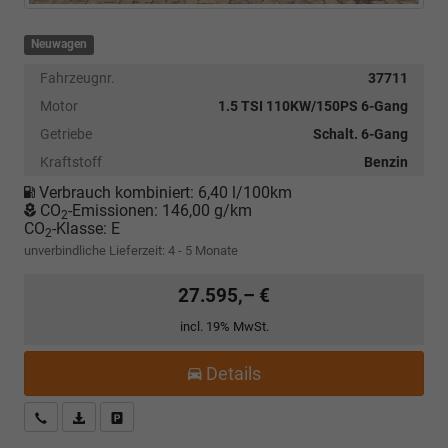
Neuwagen
Fahrzeugnr.
37711
Motor
1.5 TSI 110KW/150PS 6-Gang
Getriebe
Schalt. 6-Gang
Kraftstoff
Benzin
Verbrauch kombiniert:
6,40 l/100km
CO
-Emissionen:
146,00 g/km
2
CO
-Klasse:
E
2
unverbindliche Lieferzeit: 4 - 5 Monate
27.595,– €
incl. 19% MwSt.
Details
Kostenloser Rückruf-Service
PDF-Datei, Fahrzeugexposé drucken
Fahrzeug parken