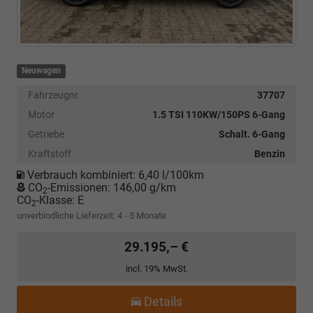
Neuwagen
Fahrzeugnr.
37707
Motor
1.5 TSI 110KW/150PS 6-Gang
Getriebe
Schalt. 6-Gang
Kraftstoff
Benzin
Verbrauch kombiniert:
6,40 l/100km
CO
-Emissionen:
146,00 g/km
2
CO
-Klasse:
E
2
unverbindliche Lieferzeit: 4 - 5 Monate
29.195,– €
incl. 19% MwSt.
Details