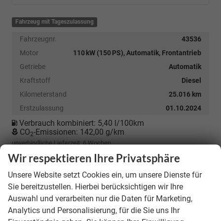
Fahrzeug mit Tageszulassung
Fahrzeugnr.
43536
Motor
110 kW (150 PS), Automatik, Frontantrieb
Getriebe
Automatik
Kraftstoff
Diesel
Kilometerstand
25.016 km
Erstzulassung
01.10.2024
Verbrauch kombiniert:
5,40 l/100km
CO
-Emissionen:
142,00 g/km
2
unverbindliche Lieferzeit:
6 Wochen
Wir respektieren Ihre Privatsphäre
28.990,– €
Unsere Website setzt Cookies ein, um unsere Dienste für
incl. 19% MwSt.
Sie bereitzustellen. Hierbei berücksichtigen wir Ihre
Auswahl und verarbeiten nur die Daten für Marketing,
Details
Analytics und Personalisierung, für die Sie uns Ihr