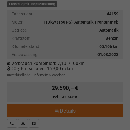
Fahrzeug mit Tageszulassung
Fahrzeugnr.
44159
Motor
110 kW (150 PS), Automatik, Frontantrieb
Getriebe
Automatik
Kraftstoff
Benzin
Kilometerstand
65.106 km
Erstzulassung
01.03.2023
Verbrauch kombiniert:
7,10 l/100km
CO
-Emissionen:
159,00 g/km
2
unverbindliche Lieferzeit:
6 Wochen
29.590,– €
incl. 19% MwSt.
Details
Kostenloser Rückruf-Service
PDF-Datei, Fahrzeugexposé drucken
Fahrzeug parken