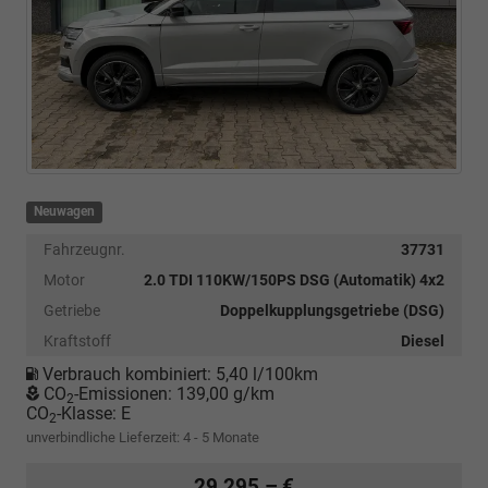
Neuwagen
Fahrzeugnr.
37731
Motor
2.0 TDI 110KW/150PS DSG (Automatik) 4x2
Getriebe
Doppelkupplungsgetriebe (DSG)
Kraftstoff
Diesel
Verbrauch kombiniert:
5,40 l/100km
CO
-Emissionen:
139,00 g/km
2
CO
-Klasse:
E
2
unverbindliche Lieferzeit: 4 - 5 Monate
29.295,– €