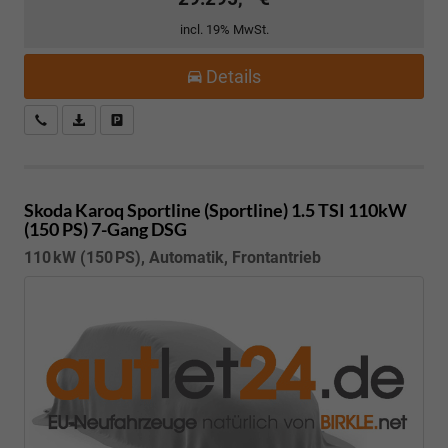
incl. 19% MwSt.
Details
Kostenloser Rückruf-Service
PDF-Datei, Fahrzeugexposé drucken
Fahrzeug parken
Skoda Karoq
Sportline (Sportline) 1.5 TSI 110kW
(150 PS) 7-Gang DSG
110 kW (150 PS), Automatik, Frontantrieb