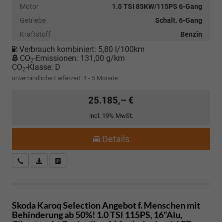
Motor
1.0 TSI 85KW/115PS 6-Gang
Getriebe
Schalt. 6-Gang
Kraftstoff
Benzin
Verbrauch kombiniert:
5,80 l/100km
CO
-Emissionen:
131,00 g/km
2
CO
-Klasse:
D
2
unverbindliche Lieferzeit: 4 - 5 Monate
25.185,– €
incl. 19% MwSt.
Details
Kostenloser Rückruf-Service
PDF-Datei, Fahrzeugexposé drucken
Fahrzeug parken
Skoda Karoq
Selection Angebot f. Menschen mit
Behinderung ab 50%! 1.0 TSI 115PS, 16"Alu,