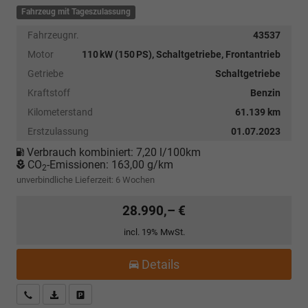
Fahrzeug mit Tageszulassung
Fahrzeugnr.
43537
Motor
110 kW (150 PS), Schaltgetriebe, Frontantrieb
Getriebe
Schaltgetriebe
Kraftstoff
Benzin
Kilometerstand
61.139 km
Erstzulassung
01.07.2023
Verbrauch kombiniert:
7,20 l/100km
CO
-Emissionen:
163,00 g/km
2
unverbindliche Lieferzeit:
6 Wochen
28.990,– €
incl. 19% MwSt.
Details
Kostenloser Rückruf-Service
PDF-Datei, Fahrzeugexposé drucken
Fahrzeug parken