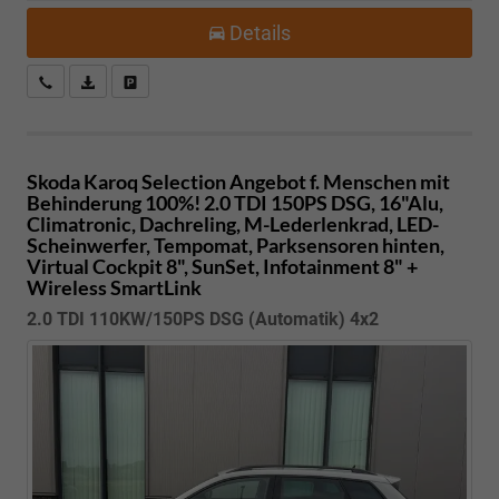
Details
Kostenloser Rückruf-Service
PDF-Datei, Fahrzeugexposé drucken
Fahrzeug parken
Skoda Karoq
Selection Angebot f. Menschen mit
Behinderung 100%! 2.0 TDI 150PS DSG, 16"Alu,
Climatronic, Dachreling, M-Lederlenkrad, LED-
Scheinwerfer, Tempomat, Parksensoren hinten,
Virtual Cockpit 8", SunSet, Infotainment 8" +
Wireless SmartLink
2.0 TDI 110KW/150PS DSG (Automatik) 4x2