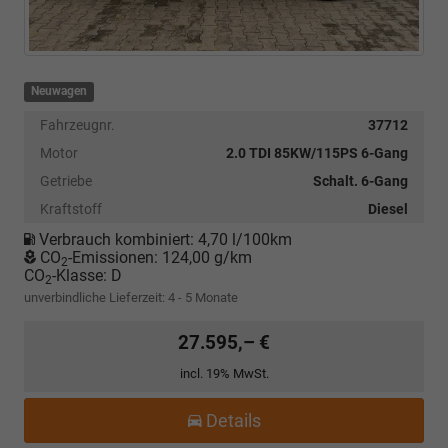
Neuwagen
Fahrzeugnr.
37712
Motor
2.0 TDI 85KW/115PS 6-Gang
Getriebe
Schalt. 6-Gang
Kraftstoff
Diesel
Verbrauch kombiniert:
4,70 l/100km
CO
-Emissionen:
124,00 g/km
2
CO
-Klasse:
D
2
unverbindliche Lieferzeit: 4 - 5 Monate
27.595,– €
incl. 19% MwSt.
Details