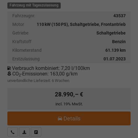
Fahrzeug mit Tageszulassung
Fahrzeugnr.
43537
Motor
110 kW (150 PS), Schaltgetriebe, Frontantrieb
Getriebe
Schaltgetriebe
Kraftstoff
Benzin
Kilometerstand
61.139 km
Erstzulassung
01.07.2023
Verbrauch kombiniert:
7,20 l/100km
CO
-Emissionen:
163,00 g/km
2
unverbindliche Lieferzeit:
6 Wochen
28.990,– €
incl. 19% MwSt.
Details
Kostenloser Rückruf-Service
PDF-Datei, Fahrzeugexposé drucken
Fahrzeug parken