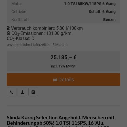
Motor
1.0 TSI 85KW/115PS 6-Gang
Getriebe
Schalt. 6-Gang
Kraftstoff
Benzin
Verbrauch kombiniert:
5,80 l/100km
CO
-Emissionen:
131,00 g/km
2
CO
-Klasse:
D
2
unverbindliche Lieferzeit: 4 - 5 Monate
25.185,– €
incl. 19% MwSt.
Details
Kostenloser Rückruf-Service
PDF-Datei, Fahrzeugexposé drucken
Fahrzeug parken
Skoda Karoq
Selection Angebot f. Menschen mit
Behinderung ab 50%! 1.0 TSI 115PS, 16"Alu,