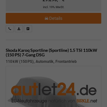
incl. 19% MwSt.
Details
Kostenloser Rückruf-Service
PDF-Datei, Fahrzeugexposé drucken
Fahrzeug parken
Skoda Karoq
Sportline (Sportline) 1.5 TSI 110kW
(150 PS) 7-Gang DSG
110 kW (150 PS), Automatik, Frontantrieb