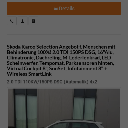
Details
Kostenloser Rückruf-Service
PDF-Datei, Fahrzeugexposé drucken
Fahrzeug parken
Skoda Karoq
Selection Angebot f. Menschen mit
Behinderung 100%! 2.0 TDI 150PS DSG, 16"Alu,
Climatronic, Dachreling, M-Lederlenkrad, LED-
Scheinwerfer, Tempomat, Parksensoren hinten,
Virtual Cockpit 8", SunSet, Infotainment 8" +
Wireless SmartLink
2.0 TDI 110KW/150PS DSG (Automatik) 4x2