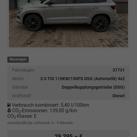
Neuwagen
Fahrzeugnr.
37731
Motor
2.0 TDI 110KW/150PS DSG (Automatik) 4x2
Getriebe
Doppelkupplungsgetriebe (DSG)
Kraftstoff
Diesel
Verbrauch kombiniert:
5,40 l/100km
CO
-Emissionen:
139,00 g/km
2
CO
-Klasse:
E
2
unverbindliche Lieferzeit: 4 - 5 Monate
29.295,– €