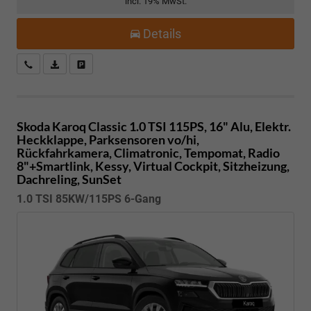
incl. 19% MwSt.
Details
Kostenloser Rückruf-Service
PDF-Datei, Fahrzeugexposé drucken
Fahrzeug parken
Skoda Karoq
Classic 1.0 TSI 115PS, 16" Alu, Elektr.
Heckklappe, Parksensoren vo/hi,
Rückfahrkamera, Climatronic, Tempomat, Radio
8"+Smartlink, Kessy, Virtual Cockpit, Sitzheizung,
Dachreling, SunSet
1.0 TSI 85KW/115PS 6-Gang