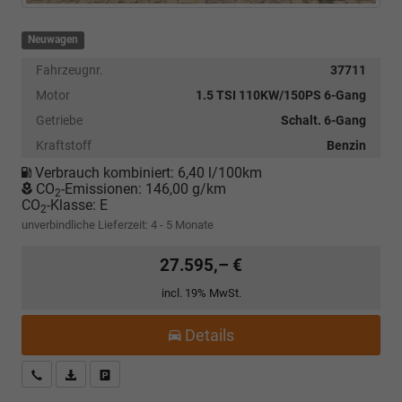
Neuwagen
Fahrzeugnr.
37711
Motor
1.5 TSI 110KW/150PS 6-Gang
Getriebe
Schalt. 6-Gang
Kraftstoff
Benzin
Verbrauch kombiniert:
6,40 l/100km
CO
-Emissionen:
146,00 g/km
2
CO
-Klasse:
E
2
unverbindliche Lieferzeit: 4 - 5 Monate
27.595,– €
incl. 19% MwSt.
Details
Kostenloser Rückruf-Service
PDF-Datei, Fahrzeugexposé drucken
Fahrzeug parken