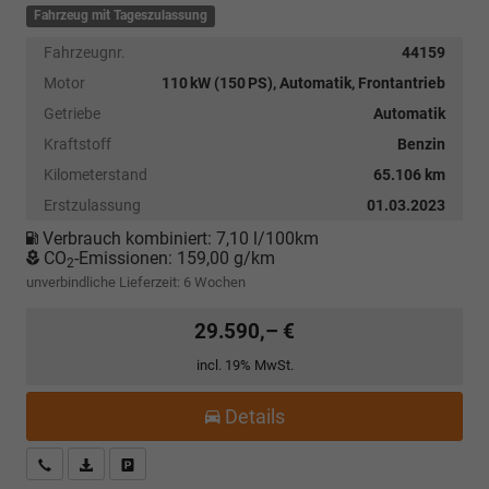
Fahrzeug mit Tageszulassung
Fahrzeugnr.
44159
Motor
110 kW (150 PS), Automatik, Frontantrieb
Getriebe
Automatik
Kraftstoff
Benzin
Kilometerstand
65.106 km
Erstzulassung
01.03.2023
Verbrauch kombiniert:
7,10 l/100km
CO
-Emissionen:
159,00 g/km
2
unverbindliche Lieferzeit:
6 Wochen
29.590,– €
incl. 19% MwSt.
Details
Kostenloser Rückruf-Service
PDF-Datei, Fahrzeugexposé drucken
Fahrzeug parken