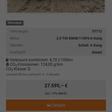
Neuwagen
Fahrzeugnr.
37712
Motor
2.0 TDI 85KW/115PS 6-Gang
Getriebe
Schalt. 6-Gang
Kraftstoff
Diesel
Verbrauch kombiniert:
4,70 l/100km
CO
-Emissionen:
124,00 g/km
2
CO
-Klasse:
D
2
unverbindliche Lieferzeit: 4 - 5 Monate
27.595,– €
incl. 19% MwSt.
Details