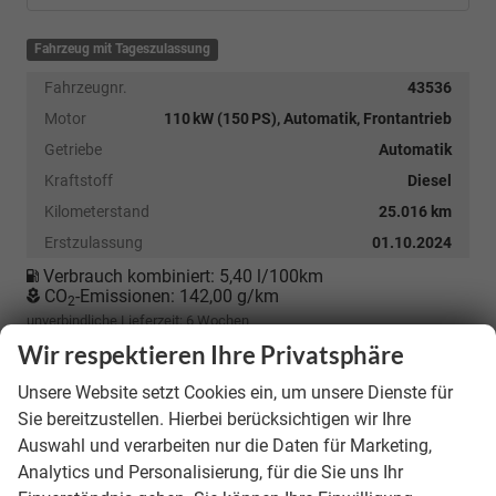
Fahrzeug mit Tageszulassung
Fahrzeugnr.
43536
Motor
110 kW (150 PS), Automatik, Frontantrieb
Getriebe
Automatik
Kraftstoff
Diesel
Kilometerstand
25.016 km
Erstzulassung
01.10.2024
Verbrauch kombiniert:
5,40 l/100km
CO
-Emissionen:
142,00 g/km
2
unverbindliche Lieferzeit:
6 Wochen
Wir respektieren Ihre Privatsphäre
28.990,– €
Unsere Website setzt Cookies ein, um unsere Dienste für
incl. 19% MwSt.
Sie bereitzustellen. Hierbei berücksichtigen wir Ihre
Auswahl und verarbeiten nur die Daten für Marketing,
Details
Analytics und Personalisierung, für die Sie uns Ihr