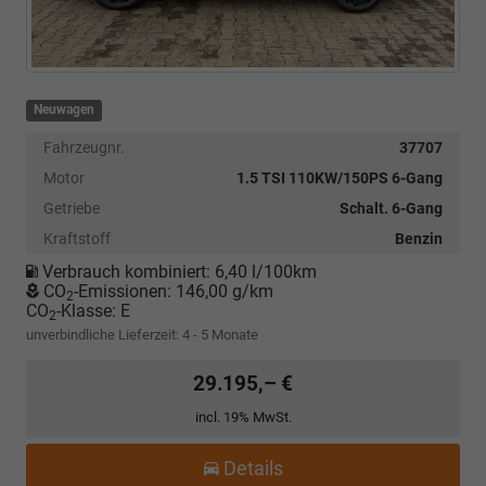
Neuwagen
Fahrzeugnr.
37707
Motor
1.5 TSI 110KW/150PS 6-Gang
Getriebe
Schalt. 6-Gang
Kraftstoff
Benzin
Verbrauch kombiniert:
6,40 l/100km
CO
-Emissionen:
146,00 g/km
2
CO
-Klasse:
E
2
unverbindliche Lieferzeit: 4 - 5 Monate
29.195,– €
incl. 19% MwSt.
Details