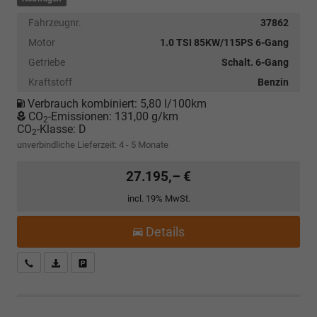
Fahrzeugnr.
37862
Motor
1.0 TSI 85KW/115PS 6-Gang
Getriebe
Schalt. 6-Gang
Kraftstoff
Benzin
Verbrauch kombiniert:
5,80 l/100km
CO
-Emissionen:
131,00 g/km
2
CO
-Klasse:
D
2
unverbindliche Lieferzeit: 4 - 5 Monate
27.195,– €
incl. 19% MwSt.
Details
Kostenloser Rückruf-Service
PDF-Datei, Fahrzeugexposé drucken
Fahrzeug parken