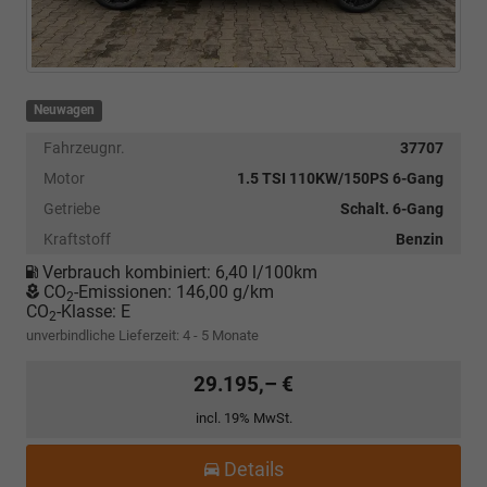
Neuwagen
Fahrzeugnr.
37707
Motor
1.5 TSI 110KW/150PS 6-Gang
Getriebe
Schalt. 6-Gang
Kraftstoff
Benzin
Verbrauch kombiniert:
6,40 l/100km
CO
-Emissionen:
146,00 g/km
2
CO
-Klasse:
E
2
unverbindliche Lieferzeit: 4 - 5 Monate
29.195,– €
incl. 19% MwSt.
Details