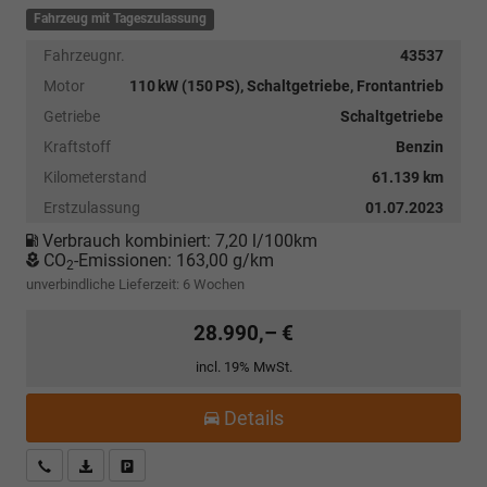
Fahrzeug mit Tageszulassung
Fahrzeugnr.
43537
Motor
110 kW (150 PS), Schaltgetriebe, Frontantrieb
Getriebe
Schaltgetriebe
Kraftstoff
Benzin
Kilometerstand
61.139 km
Erstzulassung
01.07.2023
Verbrauch kombiniert:
7,20 l/100km
CO
-Emissionen:
163,00 g/km
2
unverbindliche Lieferzeit:
6 Wochen
28.990,– €
incl. 19% MwSt.
Details
Kostenloser Rückruf-Service
PDF-Datei, Fahrzeugexposé drucken
Fahrzeug parken