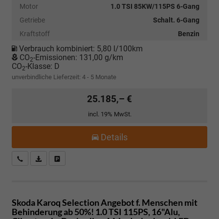
Motor
1.0 TSI 85KW/115PS 6-Gang
Getriebe
Schalt. 6-Gang
Kraftstoff
Benzin
Verbrauch kombiniert:
5,80 l/100km
CO
-Emissionen:
131,00 g/km
2
CO
-Klasse:
D
2
unverbindliche Lieferzeit: 4 - 5 Monate
25.185,– €
incl. 19% MwSt.
Details
Kostenloser Rückruf-Service
PDF-Datei, Fahrzeugexposé drucken
Fahrzeug parken
Skoda Karoq
Selection Angebot f. Menschen mit
Behinderung ab 50%! 1.0 TSI 115PS, 16"Alu,