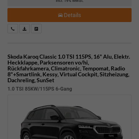
incl. 19% MwSt.
Details
Kostenloser Rückruf-Service
PDF-Datei, Fahrzeugexposé drucken
Fahrzeug parken
Skoda Karoq
Classic 1.0 TSI 115PS, 16" Alu, Elektr.
Heckklappe, Parksensoren vo/hi,
Rückfahrkamera, Climatronic, Tempomat, Radio
8"+Smartlink, Kessy, Virtual Cockpit, Sitzheizung,
Dachreling, SunSet
1.0 TSI 85KW/115PS 6-Gang