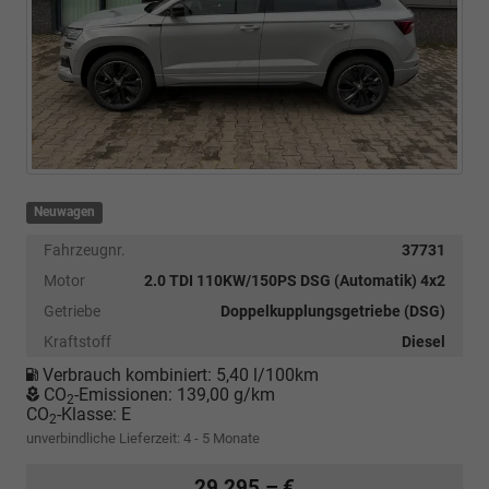
Neuwagen
Fahrzeugnr.
37731
Motor
2.0 TDI 110KW/150PS DSG (Automatik) 4x2
Getriebe
Doppelkupplungsgetriebe (DSG)
Kraftstoff
Diesel
Verbrauch kombiniert:
5,40 l/100km
CO
-Emissionen:
139,00 g/km
2
CO
-Klasse:
E
2
unverbindliche Lieferzeit: 4 - 5 Monate
29.295,– €