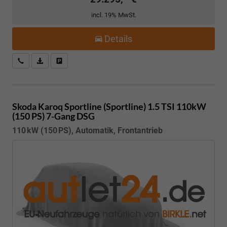
incl. 19% MwSt.
Details
Kostenloser Rückruf-Service
PDF-Datei, Fahrzeugexposé drucken
Fahrzeug parken
Skoda Karoq
Sportline (Sportline) 1.5 TSI 110kW
(150 PS) 7-Gang DSG
110 kW (150 PS), Automatik, Frontantrieb