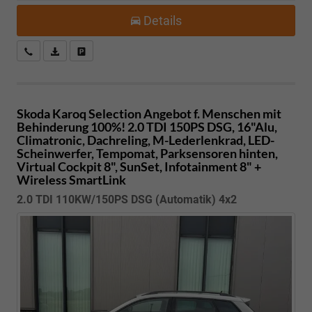
Details
Kostenloser Rückruf-Service
PDF-Datei, Fahrzeugexposé drucken
Fahrzeug parken
Skoda Karoq
Selection Angebot f. Menschen mit
Behinderung 100%! 2.0 TDI 150PS DSG, 16"Alu,
Climatronic, Dachreling, M-Lederlenkrad, LED-
Scheinwerfer, Tempomat, Parksensoren hinten,
Virtual Cockpit 8", SunSet, Infotainment 8" +
Wireless SmartLink
2.0 TDI 110KW/150PS DSG (Automatik) 4x2