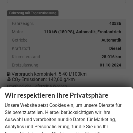
Fahrzeug mit Tageszulassung
Fahrzeugnr.
43536
Motor
110 kW (150 PS), Automatik, Frontantrieb
Getriebe
Automatik
Kraftstoff
Diesel
Kilometerstand
25.016 km
Erstzulassung
01.10.2024
Verbrauch kombiniert:
5,40 l/100km
CO
-Emissionen:
142,00 g/km
2
unverbindliche Lieferzeit:
6 Wochen
Wir respektieren Ihre Privatsphäre
28.990,– €
Unsere Website setzt Cookies ein, um unsere Dienste für
incl. 19% MwSt.
Sie bereitzustellen. Hierbei berücksichtigen wir Ihre
Auswahl und verarbeiten nur die Daten für Marketing,
Details
Analytics und Personalisierung, für die Sie uns Ihr