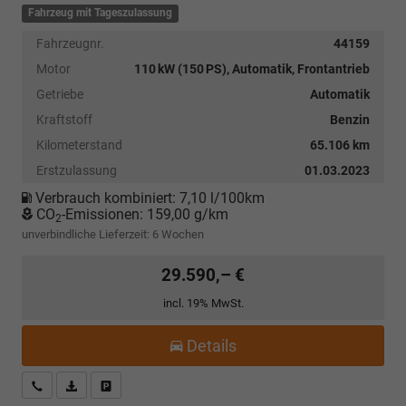
Fahrzeug mit Tageszulassung
Fahrzeugnr.
44159
Motor
110 kW (150 PS), Automatik, Frontantrieb
Getriebe
Automatik
Kraftstoff
Benzin
Kilometerstand
65.106 km
Erstzulassung
01.03.2023
Verbrauch kombiniert:
7,10 l/100km
CO
-Emissionen:
159,00 g/km
2
unverbindliche Lieferzeit:
6 Wochen
29.590,– €
incl. 19% MwSt.
Details
Kostenloser Rückruf-Service
PDF-Datei, Fahrzeugexposé drucken
Fahrzeug parken