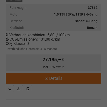
Fahrzeugnr.
37862
Motor
1.0 TSI 85KW/115PS 6-Gang
Getriebe
Schalt. 6-Gang
Kraftstoff
Benzin
Verbrauch kombiniert:
5,80 l/100km
CO
-Emissionen:
131,00 g/km
2
CO
-Klasse:
D
2
unverbindliche Lieferzeit: 4 - 5 Monate
27.195,– €
incl. 19% MwSt.
Details
Kostenloser Rückruf-Service
PDF-Datei, Fahrzeugexposé drucken
Fahrzeug parken