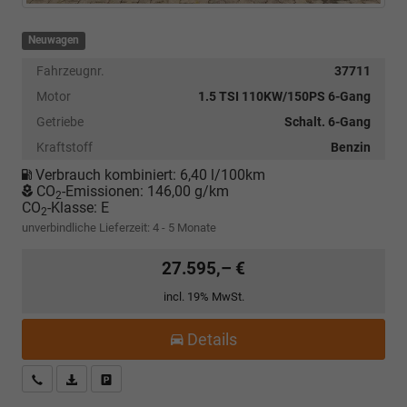
Neuwagen
Fahrzeugnr.
37711
Motor
1.5 TSI 110KW/150PS 6-Gang
Getriebe
Schalt. 6-Gang
Kraftstoff
Benzin
Verbrauch kombiniert:
6,40 l/100km
CO
-Emissionen:
146,00 g/km
2
CO
-Klasse:
E
2
unverbindliche Lieferzeit: 4 - 5 Monate
27.595,– €
incl. 19% MwSt.
Details
Kostenloser Rückruf-Service
PDF-Datei, Fahrzeugexposé drucken
Fahrzeug parken