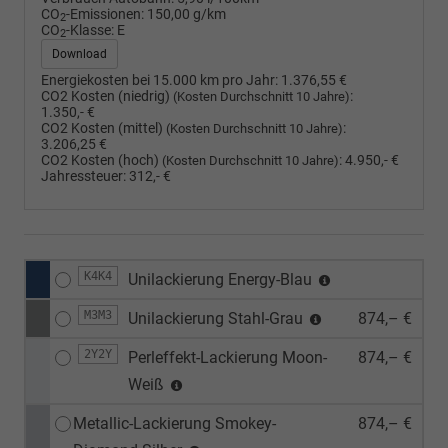
CO
-Emissionen:
150,00 g/km
2
CO
-Klasse:
E
2
Download
Energiekosten bei 15.000 km pro Jahr:
1.376,55 €
CO2 Kosten (niedrig)
:
(Kosten Durchschnitt 10 Jahre)
1.350,- €
CO2 Kosten (mittel)
:
(Kosten Durchschnitt 10 Jahre)
3.206,25 €
CO2 Kosten (hoch)
:
4.950,- €
(Kosten Durchschnitt 10 Jahre)
Jahressteuer:
312,- €
K4K4
Unilackierung Energy-Blau
M3M3
Unilackierung Stahl-Grau
874,– €
2Y2Y
Perleffekt-Lackierung Moon-
874,– €
Weiß
Metallic-Lackierung Smokey-
874,– €