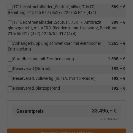
17“ Leichtmetallräder „Scutus“, silber, 7Jx17,
589,– €
Bereifung: 215/55 R17 (4x2) / 225/55 R17 (4x4)
17“ Leichtmetallräder „Scutus“, 7Jx17, Anthrazit
809,– €
glanzgedreht, mit AERO-Blenden in matt schwarz, Bereifung:
215/55 R17 (4x2) / 225/55 R17 (4x4)
Anhängerkupplung schwenkbar, mit elektrischer
1.265,– €
Entriegelung
Standheizung mit Fernbedienung
1.595,– €
Reserverad (Notrad)
192,– €
Reserverad, vollwertig (nur i.V. mit 16"-Räder)
192,– €
Reserverad, platzsparend
192,– €
33.495,– €
Gesamtpreis
incl. 19% MwSt.