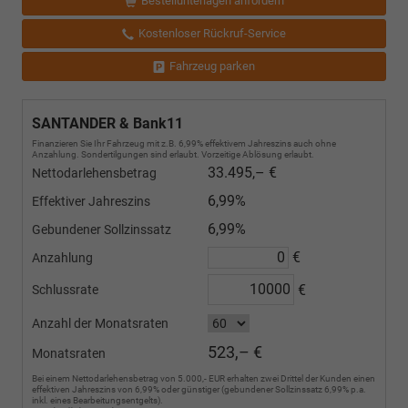
Bestellunterlagen anfordern
Kostenloser Rückruf-Service
Fahrzeug parken
SANTANDER & Bank11
Finanzieren Sie Ihr Fahrzeug mit z.B. 6,99% effektivem Jahreszins auch ohne
Anzahlung. Sondertilgungen sind erlaubt. Vorzeitige Ablösung erlaubt.
33.495,– €
Nettodarlehensbetrag
6,99%
Effektiver Jahreszins
6,99%
Gebundener Sollzinssatz
€
Anzahlung
€
Schlussrate
Anzahl der Monatsraten
523,– €
Monatsraten
Bei einem Nettodarlehensbetrag von 5.000,- EUR erhalten zwei Drittel der Kunden einen
effektiven Jahreszins von 6,99% oder günstiger (gebundener Sollzinssatz 6,99% p.a.
inkl. eines Bearbeitungsentgelts).