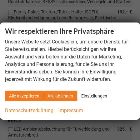
Rückfahrkamera, KESSY - schlüsselloses Verriegeln und Starten
Family-Paket: Telefon-/Tablet-Halter, ISOFIX-
192,– €
Kindersitzbefestigung auf dem Beifahrersitz, Elektrische
Kindersicherung für die Türen hinten, Klapptische an den
Wir respektieren Ihre Privatsphäre
Vordersitzrückenlehnen
Funktionspaket: Netzprogramm, Cargo-Elemente,
121,– €
Unsere Website setzt Cookies ein, um unsere Dienste für
Mülleimer, Kofferraum-Wendematte
Sie bereitzustellen. Hierbei berücksichtigen wir Ihre
Klima-Paket: Vordersitze beheizbar, beheiztes
479,– €
Auswahl und verarbeiten nur die Daten für Marketing,
Lenkrad
Analytics und Personalisierung, für die Sie uns Ihr
Einverständnis geben. Sie können Ihre Einwilligung
Klima-PLUS-Paket: Klima-Paket: Vordersitze
974,– €
beheizbar, beheiztes Lenkrad + beheizte äußere Rücksitzplätze
jederzeit mit Wirkung für die Zukunft widerrufen.
und beheizte Frontscheibe
Schlechtwegepaket (Unterboden-
330,– €
Alle akzeptieren
Alle ablehnen
Einstellungen
Steinschlagschutz und Triebwerksunterschutz)
Datenschutzerklärung
Impressum
Innen
LED-Ambientebeleuchtung für Türverkleidung und
325,– €
Armaturenbrett