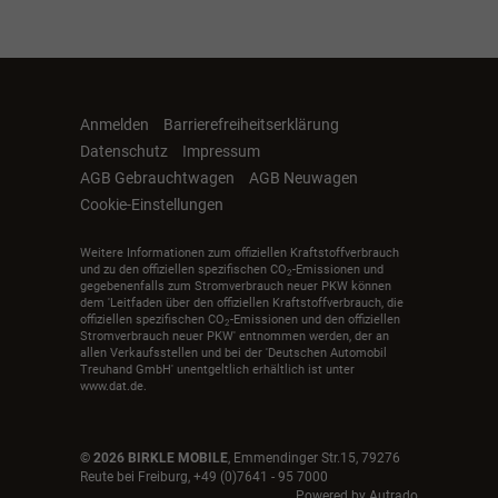
Anmelden
Barrierefreiheitserklärung
Datenschutz
Impressum
AGB Gebrauchtwagen
AGB Neuwagen
Cookie-Einstellungen
Weitere Informationen zum offiziellen Kraftstoffverbrauch
und zu den offiziellen spezifischen CO
-Emissionen und
2
gegebenenfalls zum Stromverbrauch neuer PKW können
dem 'Leitfaden über den offiziellen Kraftstoffverbrauch, die
offiziellen spezifischen CO
-Emissionen und den offiziellen
2
Stromverbrauch neuer PKW' entnommen werden, der an
allen Verkaufsstellen und bei der 'Deutschen Automobil
Treuhand GmbH' unentgeltlich erhältlich ist unter
www.dat.de.
© 2026
BIRKLE MOBILE
,
Emmendinger Str.15
,
79276
Reute bei Freiburg,
+49 (0)7641 - 95 7000
Powered by Autrado