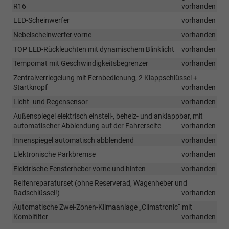
R16
vorhanden
LED-Scheinwerfer
vorhanden
Nebelscheinwerfer vorne
vorhanden
TOP LED-Rückleuchten mit dynamischem Blinklicht
vorhanden
Tempomat mit Geschwindigkeitsbegrenzer
vorhanden
Zentralverriegelung mit Fernbedienung, 2 Klappschlüssel +
Startknopf
vorhanden
Licht- und Regensensor
vorhanden
Außenspiegel elektrisch einstell-, beheiz- und anklappbar, mit
automatischer Abblendung auf der Fahrerseite
vorhanden
Innenspiegel automatisch abblendend
vorhanden
Elektronische Parkbremse
vorhanden
Elektrische Fensterheber vorne und hinten
vorhanden
Reifenreparaturset (ohne Reserverad, Wagenheber und
Radschlüssel!)
vorhanden
Automatische Zwei-Zonen-Klimaanlage „Climatronic“ mit
Kombifilter
vorhanden