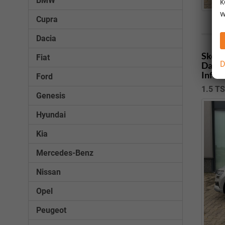
BMW
k
w
Cupra
Dacia
Skoda
Fiat
D
Dachr
Infot
Ford
1.5 T
Genesis
Hyundai
Kia
Mercedes-Benz
Nissan
Opel
Peugeot