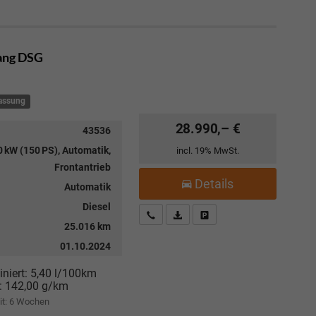
Gang DSG
lassung
28.990,– €
43536
 kW (150 PS), Automatik,
incl. 19% MwSt.
Frontantrieb
Details
Automatik
Diesel
Kostenloser Rückruf-Service
PDF-Datei, Fahrzeugexposé drucke
Fahrzeug parken
25.016 km
01.10.2024
niert:
5,40 l/100km
:
142,00 g/km
it:
6 Wochen