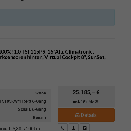
00%! 1.0 TSI 115PS, 16"Alu, Climatronic,
sensoren hinten, Virtual Cockpit 8", SunSet,
25.185,– €
37864
 TSI 85KW/115PS 6-Gang
incl. 19% MwSt.
Schalt. 6-Gang
Details
Benzin
Kostenloser Rückruf-Service
PDF-Datei, Fahrzeugexposé drucke
Fahrzeug parken
niert:
5,80 l/100km