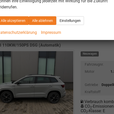
önnen Ihre Einwilligung jederzeit mit Wirkung für die Zukunft
unverbindliche Lieferze
iderrufen.
Alle akzeptieren
Alle ablehnen
Einstellungen
 Karoq
Selection Angebot f. Menschen mit Behinderung 1
atenschutzerklärung
Impressum
eling, M-Lederlenkrad, LED-Scheinwerfer, Tempomat, Park
ainment 8" + Wireless SmartLink
SI 110KW/150PS DSG (Automatik)
Neuwagen
Fahrzeugnr.
Motor
1
Getriebe
Doppel
Kraftstoff
Verbrauch kombi
CO
-Emissionen
2
CO
-Klasse:
E
2