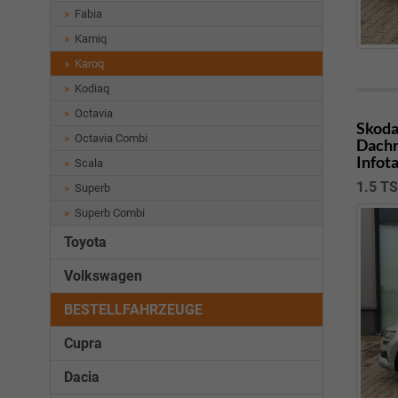
Fabia
Kamiq
Karoq
Kodiaq
Octavia
Skoda
Octavia Combi
Dachr
Infot
Scala
1.5 T
Superb
Superb Combi
Toyota
Volkswagen
BESTELLFAHRZEUGE
Cupra
Dacia