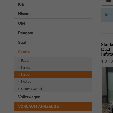
Kia
Nissan
In I
Opel
Peugeot
Seat
Skoda
Dachr
Skoda
Infot
Fabia
1.0 T
Kamiq
Karoq
Kodiaq
Octavia Combi
Volkswagen
VORLAUFFAHRZEUGE