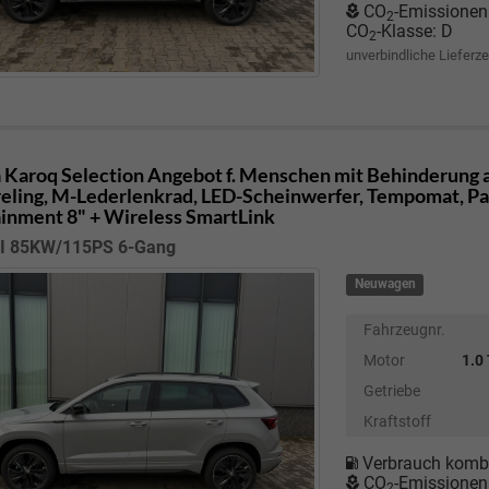
CO
-Emissionen
2
CO
-Klasse:
D
2
unverbindliche Lieferze
 Karoq
Selection Angebot f. Menschen mit Behinderung ab
eling, M-Lederlenkrad, LED-Scheinwerfer, Tempomat, Park
ainment 8" + Wireless SmartLink
SI 85KW/115PS 6-Gang
Neuwagen
Fahrzeugnr.
Motor
1.0
Getriebe
Kraftstoff
Verbrauch kombi
CO
-Emissionen
2