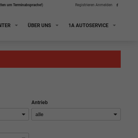
itten um Terminabsprache!
)
Registrieren
Anmelden
Folge
uns
auf
Facebook
NTER
ÜBER UNS
1A AUTOSERVICE
Antrieb