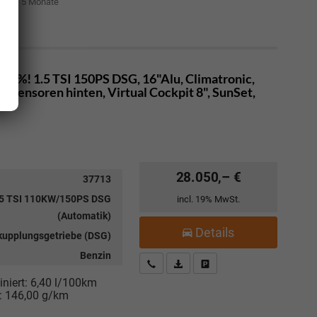
it: 4 - 5 Monate
00%! 1.5 TSI 150PS DSG, 16"Alu, Climatronic,
sensoren hinten, Virtual Cockpit 8", SunSet,
28.050,– €
37713
.5 TSI 110KW/150PS DSG
incl. 19% MwSt.
(Automatik)
Details
kupplungsgetriebe (DSG)
Benzin
Kostenloser Rückruf-Service
PDF-Datei, Fahrzeugexposé drucke
Fahrzeug parken
niert:
6,40 l/100km
:
146,00 g/km