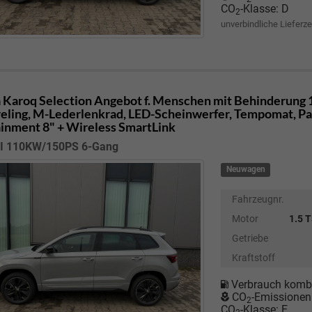
CO
-Klasse:
D
2
unverbindliche Lieferze
 Karoq
Selection Angebot f. Menschen mit Behinderung 1
eling, M-Lederlenkrad, LED-Scheinwerfer, Tempomat, Park
ainment 8" + Wireless SmartLink
SI 110KW/150PS 6-Gang
Neuwagen
Fahrzeugnr.
Motor
1.5 
Getriebe
Kraftstoff
Verbrauch kombi
CO
-Emissionen
2
CO
-Klasse:
E