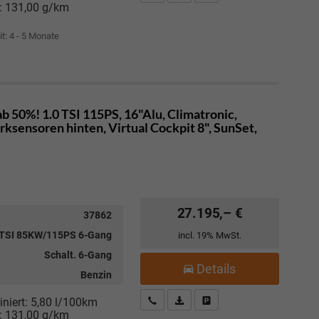
:
131,00 g/km
it: 4 - 5 Monate
 50%! 1.0 TSI 115PS, 16"Alu, Climatronic,
sensoren hinten, Virtual Cockpit 8", SunSet,
27.195,– €
37862
 TSI 85KW/115PS 6-Gang
incl. 19% MwSt.
Schalt. 6-Gang
Details
Benzin
Kostenloser Rückruf-Service
PDF-Datei, Fahrzeugexposé drucke
Fahrzeug parken
niert:
5,80 l/100km
:
131,00 g/km