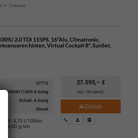
it: 4 - 5 Monate
00%! 2.0 TDI 115PS, 16"Alu, Climatronic,
sensoren hinten, Virtual Cockpit 8", SunSet,
27.595,– €
37712
 TDI 85KW/115PS 6-Gang
incl. 19% MwSt.
Schalt. 6-Gang
Details
Diesel
Kostenloser Rückruf-Service
PDF-Datei, Fahrzeugexposé drucke
Fahrzeug parken
niert:
4,70 l/100km
:
124,00 g/km