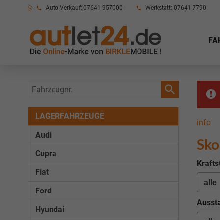
Auto-Verkauf: 07641-957000
Werkstatt: 07641-7790
FA
Fahrzeugnr.
LAGERFAHRZEUGE
info
Audi
Sko
Cupra
Krafts
Fiat
Ford
Aussta
Hyundai