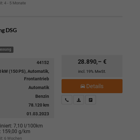
it: 4 - 5 Monate
ang DSG
lassung
28.890,– €
44152
 kW (150 PS), Automatik,
incl. 19% MwSt.
Frontantrieb
Details
Automatik
Benzin
Kostenloser Rückruf-Service
PDF-Datei, Fahrzeugexposé drucke
Fahrzeug parken
78.120 km
01.03.2023
niert:
7,10 l/100km
:
159,00 g/km
it:
6 Wochen