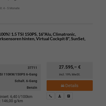
it: 4 - 5 Monate
00%! 1.5 TSI 150PS, 16"Alu, Climatronic,
sensoren hinten, Virtual Cockpit 8", SunSet,
27.595,– €
37711
TSI 110KW/150PS 6-Gang
incl. 19% MwSt.
Schalt. 6-Gang
Details
Benzin
Kostenloser Rückruf-Service
PDF-Datei, Fahrzeugexposé drucke
Fahrzeug parken
niert:
6,40 l/100km
:
146,00 g/km