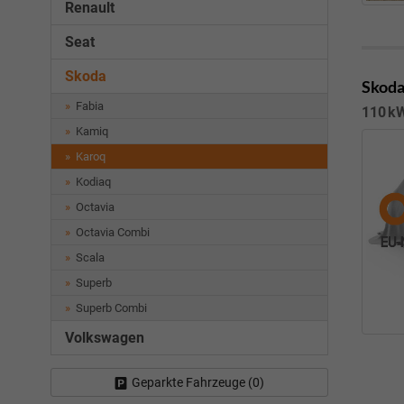
Renault
Seat
Skoda
Skoda
Fabia
110 kW
Kamiq
Karoq
Kodiaq
Octavia
Octavia Combi
Scala
Superb
Superb Combi
Volkswagen
Geparkte Fahrzeuge (
0
)