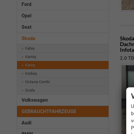
Ford
Opel
Seat
Skoda
Skoda
Dachr
Fabia
Infot
Kamiq
2.0 T
Karoq
Kodiaq
Octavia Combi
Scala
Volkswagen
U
GEBRAUCHTFAHRZEUGE
b
v
Audi
P