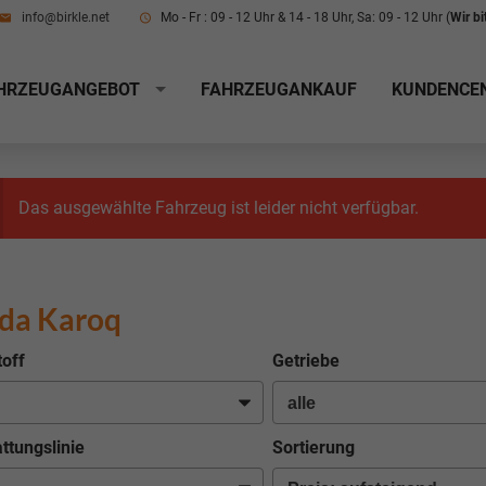
info@birkle.net
Mo - Fr : 09 - 12 Uhr & 14 - 18 Uhr, Sa: 09 - 12 Uhr (
Wir b
HRZEUGANGEBOT
FAHRZEUGANKAUF
KUNDENCE
Das ausgewählte Fahrzeug ist leider nicht verfügbar.
da Karoq
toff
Getriebe
ttungslinie
Sortierung