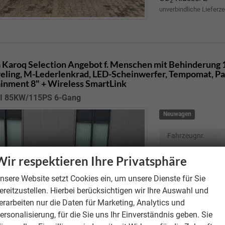
2
unverbindliche Lieferze
 Karoq
Selection Angebot f. Menschen mit Behinderung 1
eling, M-Lederlenkrad, LED-Scheinwerfer, Tempomat, Park
ainment 8" + Wireless SmartLink
DI 85KW/115PS 6-Gang
Neuwagen
Fahrzeugnr.
Motor
2.0
Wir respektieren Ihre Privatsphäre
Getriebe
nsere Website setzt Cookies ein, um unsere Dienste für Sie
Kraftstoff
ereitzustellen. Hierbei berücksichtigen wir Ihre Auswahl und
Verbrauch kombi
erarbeiten nur die Daten für Marketing, Analytics und
CO
-Emissionen
2
ersonalisierung, für die Sie uns Ihr Einverständnis geben. Sie
CO
-Klasse:
D
2