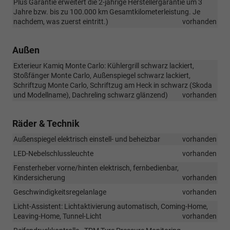
Plus Garantie erweitert die 2-jährige Herstellergarantie um 3
Jahre bzw. bis zu 100.000 km Gesamtkilometerleistung. Je
nachdem, was zuerst eintritt.)
vorhanden
Außen
Exterieur Kamiq Monte Carlo: Kühlergrill schwarz lackiert,
Stoßfänger Monte Carlo, Außenspiegel schwarz lackiert,
Schriftzug Monte Carlo, Schriftzug am Heck in schwarz (Skoda
und Modellname), Dachreling schwarz glänzend)
vorhanden
Räder & Technik
Außenspiegel elektrisch einstell- und beheizbar
vorhanden
LED-Nebelschlussleuchte
vorhanden
Fensterheber vorne/hinten elektrisch, fernbedienbar,
Kindersicherung
vorhanden
Geschwindigkeitsregelanlage
vorhanden
Licht-Assistent: Lichtaktivierung automatisch, Coming-Home,
Leaving-Home, Tunnel-Licht
vorhanden