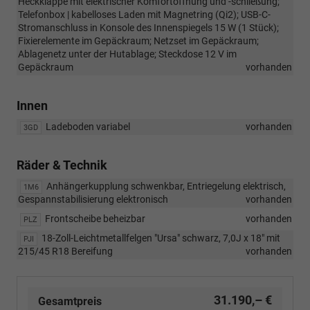
Heckklappe mit elektrischer Komfortöffnung und -schließung;
Telefonbox | kabelloses Laden mit Magnetring (Qi2); USB-C-
Stromanschluss in Konsole des Innenspiegels 15 W (1 Stück);
Fixierelemente im Gepäckraum; Netzset im Gepäckraum;
Ablagenetz unter der Hutablage; Steckdose 12 V im
Gepäckraum
vorhanden
Innen
Ladeboden variabel
vorhanden
3GD
Räder & Technik
Anhängerkupplung schwenkbar, Entriegelung elektrisch,
1M6
Gespannstabilisierung elektronisch
vorhanden
Frontscheibe beheizbar
vorhanden
PLZ
18-Zoll-Leichtmetallfelgen "Ursa" schwarz, 7,0J x 18" mit
PJI
215/45 R18 Bereifung
vorhanden
31.190,– €
Gesamtpreis