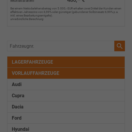
Monatsraten
Bei einem Nettodarlehensbetrag von 5.000,- EUR erhalten zwei Drittel der Kunden einen
effektiven Jahreszins von 6,99% oder günstiger (gebundener Sollzinssatz 6,99% p.a.
inkl. eines Bearbeitungsentgelts).
unverbindliche Berechnung
Fahrzeugnr.
LAGERFAHRZEUGE
VORLAUFFAHRZEUGE
Audi
Cupra
Dacia
Ford
Hyundai