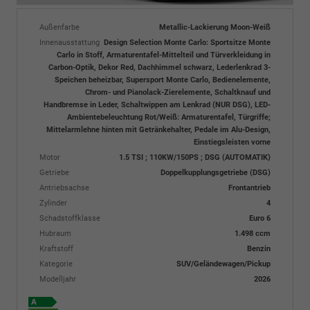
Außenfarbe
Metallic-Lackierung Moon-Weiß
Innenausstattung
Design Selection Monte Carlo: Sportsitze Monte
Carlo in Stoff, Armaturentafel-Mittelteil und Türverkleidung in
Carbon-Optik, Dekor Red, Dachhimmel schwarz, Lederlenkrad 3-
Speichen beheizbar, Supersport Monte Carlo, Bedienelemente,
Chrom- und Pianolack-Zierelemente, Schaltknauf und
Handbremse in Leder, Schaltwippen am Lenkrad (NUR DSG), LED-
Ambientebeleuchtung Rot/Weiß: Armaturentafel, Türgriffe;
Mittelarmlehne hinten mit Getränkehalter, Pedale im Alu-Design,
Einstiegsleisten vorne
Motor
1.5 TSI ; 110KW/150PS ; DSG (AUTOMATIK)
Getriebe
Doppelkupplungsgetriebe (DSG)
Antriebsachse
Frontantrieb
Zylinder
4
Schadstoffklasse
Euro 6
Hubraum
1.498 ccm
Kraftstoff
Benzin
Kategorie
SUV/Geländewagen/Pickup
Modelljahr
2026