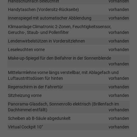
Handschuhfach beleuchtet
vorhanden
Handytaschen (Vordersitz-Rückseite)
vorhanden
Innenspiegel mit automatischer Abblendung
vorhanden
Klimaanlage Climatronic 2-Zonen, Feuchtigkeitssensor,
Geruchs-, Staub- und Pollenfilter
vorhanden
Lendenwirbelstützen in Vordersitzlehnen
vorhanden
Leseleuchten vorne
vorhanden
Make-up-Spiegel für den Beifahrer in der Sonnenblende
vorhanden
Mittelarmlehne vorne längs verstellbar, mit Ablagefach und
Luftaustrittsdüsen für hinten
vorhanden
Regenschirm in der Fahrertür
vorhanden
Sitzheizung vorne
vorhanden
Panorama-Glasdach, Sonnenrollo elektrisch (Brillenfach im
Dachhimmel entfällt)
vorhanden
Scheiben ab B-Säule abgedunkelt
vorhanden
Virtual Cockpit 10"
vorhanden