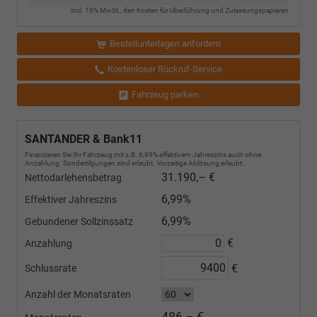
incl. 19% MwSt., den Kosten für Überführung und Zulassungspapieren
Bestellunterlagen anfordern
Kostenloser Rückruf-Service
Fahrzeug parken
SANTANDER & Bank11
Finanzieren Sie Ihr Fahrzeug mit z.B. 6,99% effektivem Jahreszins auch ohne
Anzahlung. Sondertilgungen sind erlaubt. Vorzeitige Ablösung erlaubt.
31.190,– €
Nettodarlehensbetrag
6,99%
Effektiver Jahreszins
6,99%
Gebundener Sollzinssatz
€
Anzahlung
€
Schlussrate
Anzahl der Monatsraten
486,– €