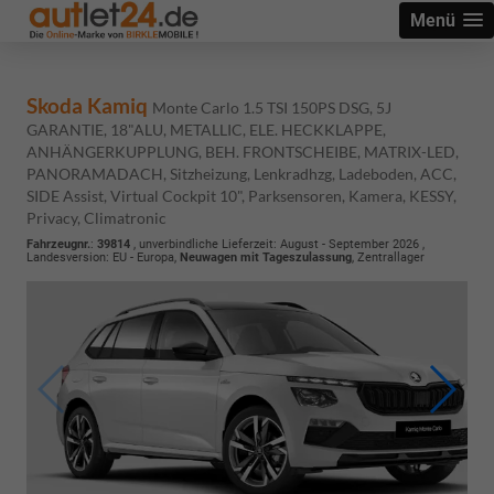
Menü
Skoda Kamiq
Monte Carlo 1.5 TSI 150PS DSG, 5J
GARANTIE, 18"ALU, METALLIC, ELE. HECKKLAPPE,
ANHÄNGERKUPPLUNG, BEH. FRONTSCHEIBE, MATRIX-LED,
PANORAMADACH, Sitzheizung, Lenkradhzg, Ladeboden, ACC,
SIDE Assist, Virtual Cockpit 10", Parksensoren, Kamera, KESSY,
Privacy, Climatronic
Fahrzeugnr.
:
39814
, unverbindliche Lieferzeit: August - September 2026 ,
Landesversion: EU - Europa,
Neuwagen mit Tageszulassung
, Zentrallager