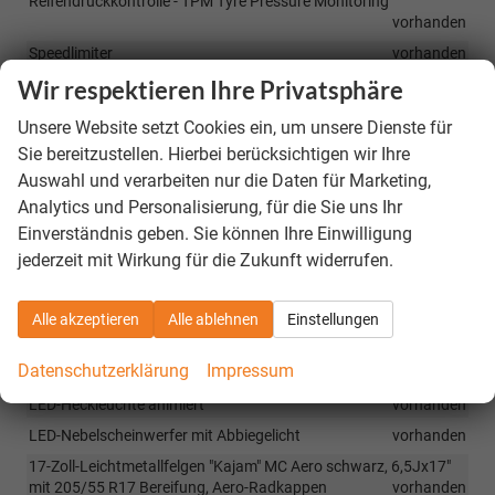
Reifendruckkontrolle - TPM Tyre Pressure Monitoring
vorhanden
Speedlimiter
vorhanden
Wir respektieren Ihre Privatsphäre
Zentralverriegelung mit Fernbedienung
vorhanden
Eiskratzer im Tankdeckel
vorhanden
Unsere Website setzt Cookies ein, um unsere Dienste für
Trichter für Waschwasser
vorhanden
Sie bereitzustellen. Hierbei berücksichtigen wir Ihre
Anhängerkupplung-Vorbereitung
vorhanden
Auswahl und verarbeiten nur die Daten für Marketing,
Analytics und Personalisierung, für die Sie uns Ihr
Berg-Anfahr-Assistent, HHC Hill Hold Control
vorhanden
Einverständnis geben. Sie können Ihre Einwilligung
Easy-Start, Start-Stop-Taste anstelle des Zündschlosses
jederzeit mit Wirkung für die Zukunft widerrufen.
vorhanden
Kontroll-Leuchte für Waschwasser
vorhanden
Alle akzeptieren
Alle ablehnen
Einstellungen
Außenspiegel elektrisch anklappbar, nach Fahrzeugverriegelung,
Abblendung automatisch auf der Fahrerseite
vorhanden
Datenschutzerklärung
Impressum
Fahrprofilauswahl
vorhanden
LED-Heckleuchte animiert
vorhanden
LED-Nebelscheinwerfer mit Abbiegelicht
vorhanden
17-Zoll-Leichtmetallfelgen "Kajam" MC Aero schwarz, 6,5Jx17"
mit 205/55 R17 Bereifung, Aero-Radkappen
vorhanden