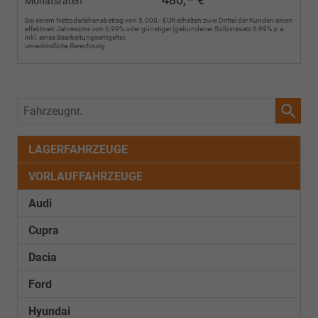
Monatsraten
Bei einem Nettodarlehensbetrag von 5.000,- EUR erhalten zwei Drittel der Kunden einen
effektiven Jahreszins von 6,99% oder günstiger (gebundener Sollzinssatz 6,99% p.a.
inkl. eines Bearbeitungsentgelts).
unverbindliche Berechnung
Fahrzeugnr.
LAGERFAHRZEUGE
VORLAUFFAHRZEUGE
Audi
Cupra
Dacia
Ford
Hyundai