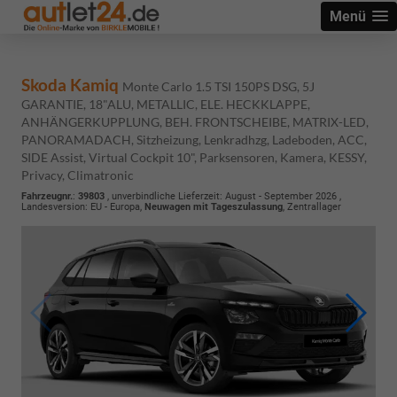
Menü
Skoda Kamiq
Monte Carlo 1.5 TSI 150PS DSG, 5J
GARANTIE, 18"ALU, METALLIC, ELE. HECKKLAPPE,
ANHÄNGERKUPPLUNG, BEH. FRONTSCHEIBE, MATRIX-LED,
PANORAMADACH, Sitzheizung, Lenkradhzg, Ladeboden, ACC,
SIDE Assist, Virtual Cockpit 10", Parksensoren, Kamera, KESSY,
Privacy, Climatronic
Fahrzeugnr.
:
39803
, unverbindliche Lieferzeit: August - September 2026 ,
Landesversion: EU - Europa,
Neuwagen mit Tageszulassung
, Zentrallager