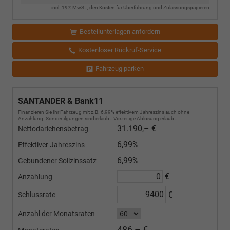
incl. 19% MwSt., den Kosten für Überführung und Zulassungspapieren
Bestellunterlagen anfordern
Kostenloser Rückruf-Service
Fahrzeug parken
SANTANDER & Bank11
Finanzieren Sie Ihr Fahrzeug mit z.B. 6,99% effektivem Jahreszins auch ohne
Anzahlung. Sondertilgungen sind erlaubt. Vorzeitige Ablösung erlaubt.
31.190,– €
Nettodarlehensbetrag
6,99%
Effektiver Jahreszins
6,99%
Gebundener Sollzinssatz
€
Anzahlung
€
Schlussrate
Anzahl der Monatsraten
486,– €