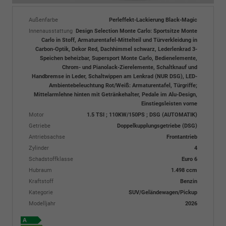
Außenfarbe
Perleffekt-Lackierung Black-Magic
Innenausstattung
Design Selection Monte Carlo: Sportsitze Monte
Carlo in Stoff, Armaturentafel-Mittelteil und Türverkleidung in
Carbon-Optik, Dekor Red, Dachhimmel schwarz, Lederlenkrad 3-
Speichen beheizbar, Supersport Monte Carlo, Bedienelemente,
Chrom- und Pianolack-Zierelemente, Schaltknauf und
Handbremse in Leder, Schaltwippen am Lenkrad (NUR DSG), LED-
Ambientebeleuchtung Rot/Weiß: Armaturentafel, Türgriffe;
Mittelarmlehne hinten mit Getränkehalter, Pedale im Alu-Design,
Einstiegsleisten vorne
Motor
1.5 TSI ; 110KW/150PS ; DSG (AUTOMATIK)
Getriebe
Doppelkupplungsgetriebe (DSG)
Antriebsachse
Frontantrieb
Zylinder
4
Schadstoffklasse
Euro 6
Hubraum
1.498 ccm
Kraftstoff
Benzin
Kategorie
SUV/Geländewagen/Pickup
Modelljahr
2026