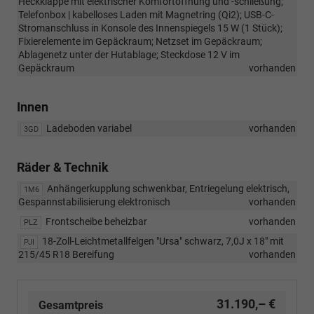
Heckklappe mit elektrischer Komfortöffnung und -schließung;
Telefonbox | kabelloses Laden mit Magnetring (Qi2); USB-C-
Stromanschluss in Konsole des Innenspiegels 15 W (1 Stück);
Fixierelemente im Gepäckraum; Netzset im Gepäckraum;
Ablagenetz unter der Hutablage; Steckdose 12 V im
Gepäckraum
vorhanden
Innen
Ladeboden variabel
vorhanden
3GD
Räder & Technik
Anhängerkupplung schwenkbar, Entriegelung elektrisch,
1M6
Gespannstabilisierung elektronisch
vorhanden
Frontscheibe beheizbar
vorhanden
PLZ
18-Zoll-Leichtmetallfelgen "Ursa" schwarz, 7,0J x 18" mit
PJI
215/45 R18 Bereifung
vorhanden
31.190,– €
Gesamtpreis