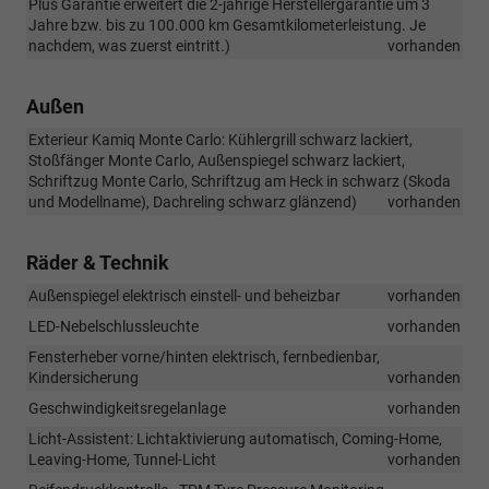
Plus Garantie erweitert die 2-jährige Herstellergarantie um 3
Jahre bzw. bis zu 100.000 km Gesamtkilometerleistung. Je
nachdem, was zuerst eintritt.)
vorhanden
Außen
Exterieur Kamiq Monte Carlo: Kühlergrill schwarz lackiert,
Stoßfänger Monte Carlo, Außenspiegel schwarz lackiert,
Schriftzug Monte Carlo, Schriftzug am Heck in schwarz (Skoda
und Modellname), Dachreling schwarz glänzend)
vorhanden
Räder & Technik
Außenspiegel elektrisch einstell- und beheizbar
vorhanden
LED-Nebelschlussleuchte
vorhanden
Fensterheber vorne/hinten elektrisch, fernbedienbar,
Kindersicherung
vorhanden
Geschwindigkeitsregelanlage
vorhanden
Licht-Assistent: Lichtaktivierung automatisch, Coming-Home,
Leaving-Home, Tunnel-Licht
vorhanden