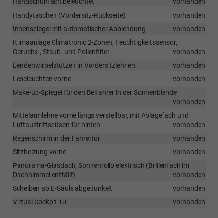
Handschuhfach beleuchtet
vorhanden
Handytaschen (Vordersitz-Rückseite)
vorhanden
Innenspiegel mit automatischer Abblendung
vorhanden
Klimaanlage Climatronic 2-Zonen, Feuchtigkeitssensor,
Geruchs-, Staub- und Pollenfilter
vorhanden
Lendenwirbelstützen in Vordersitzlehnen
vorhanden
Leseleuchten vorne
vorhanden
Make-up-Spiegel für den Beifahrer in der Sonnenblende
vorhanden
Mittelarmlehne vorne längs verstellbar, mit Ablagefach und
Luftaustrittsdüsen für hinten
vorhanden
Regenschirm in der Fahrertür
vorhanden
Sitzheizung vorne
vorhanden
Panorama-Glasdach, Sonnenrollo elektrisch (Brillenfach im
Dachhimmel entfällt)
vorhanden
Scheiben ab B-Säule abgedunkelt
vorhanden
Virtual Cockpit 10"
vorhanden