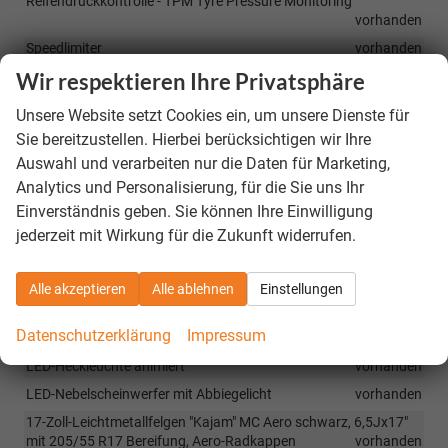
Reifendruckkontrolle - TPM Tyre Pressure Monitoring
vorhanden
Speedlimiter
vorhanden
Wir respektieren Ihre Privatsphäre
Zentralverriegelung mit Fernbedienung
vorhanden
Eiskratzer im Tankdeckel
vorhanden
Unsere Website setzt Cookies ein, um unsere Dienste für
Trichter für Waschwasser
vorhanden
Sie bereitzustellen. Hierbei berücksichtigen wir Ihre
Anhängerkupplung-Vorbereitung
vorhanden
Auswahl und verarbeiten nur die Daten für Marketing,
Analytics und Personalisierung, für die Sie uns Ihr
Berg-Anfahr-Assistent, HHC Hill Hold Control
vorhanden
Einverständnis geben. Sie können Ihre Einwilligung
Easy-Start, Start-Stop-Taste anstelle des Zündschlosses
jederzeit mit Wirkung für die Zukunft widerrufen.
vorhanden
Kontroll-Leuchte für Waschwasser
vorhanden
Alle akzeptieren
Alle ablehnen
Einstellungen
Außenspiegel elektrisch anklappbar, nach Fahrzeugverriegelung,
Abblendung automatisch auf der Fahrerseite
vorhanden
Datenschutzerklärung
Impressum
Fahrprofilauswahl
vorhanden
LED-Heckleuchte animiert
vorhanden
LED-Nebelscheinwerfer mit Abbiegelicht
vorhanden
17-Zoll-Leichtmetallfelgen "Kajam" MC Aero schwarz, 6,5Jx17"
mit 205/55 R17 Bereifung, Aero-Radkappen
vorhanden