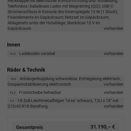
Heckklappe mit elektrischer Komfortöffnung und -schließung;
Telefonbox | kabelloses Laden mit Magnetring (Qi2); USB-C-
Stromanschluss in Konsole des Innenspiegels 15 W (1 Stück);
Fixierelemente im Gepäckraum; Netzset im Gepäckraum;
Ablagenetz unter der Hutablage; Steckdose 12 V im
Gepäckraum
vorhanden
Innen
Ladeboden variabel
vorhanden
3GD
Räder & Technik
Anhängerkupplung schwenkbar, Entriegelung elektrisch,
1M6
Gespannstabilisierung elektronisch
vorhanden
Frontscheibe beheizbar
vorhanden
PLZ
18-Zoll-Leichtmetallfelgen "Ursa" schwarz, 7,0J x 18" mit
PJI
215/45 R18 Bereifung
vorhanden
31.190,– €
Gesamtpreis