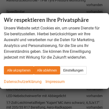
Reifendruckkontrolle - TPM Tyre Pressure Monitoring
vorhanden
Speedlimiter
vorhanden
Wir respektieren Ihre Privatsphäre
Zentralverriegelung mit Fernbedienung
vorhanden
Eiskratzer im Tankdeckel
vorhanden
Unsere Website setzt Cookies ein, um unsere Dienste für
Trichter für Waschwasser
vorhanden
Sie bereitzustellen. Hierbei berücksichtigen wir Ihre
Anhängerkupplung-Vorbereitung
vorhanden
Auswahl und verarbeiten nur die Daten für Marketing,
Analytics und Personalisierung, für die Sie uns Ihr
Berg-Anfahr-Assistent, HHC Hill Hold Control
vorhanden
Einverständnis geben. Sie können Ihre Einwilligung
Easy-Start, Start-Stop-Taste anstelle des Zündschlosses
jederzeit mit Wirkung für die Zukunft widerrufen.
vorhanden
Kontroll-Leuchte für Waschwasser
vorhanden
Alle akzeptieren
Alle ablehnen
Einstellungen
Außenspiegel elektrisch anklappbar, nach Fahrzeugverriegelung,
Abblendung automatisch auf der Fahrerseite
vorhanden
Datenschutzerklärung
Impressum
Fahrprofilauswahl
vorhanden
LED-Heckleuchte animiert
vorhanden
LED-Nebelscheinwerfer mit Abbiegelicht
vorhanden
17-Zoll-Leichtmetallfelgen "Kajam" MC Aero schwarz, 6,5Jx17"
mit 205/55 R17 Bereifung, Aero-Radkappen
vorhanden