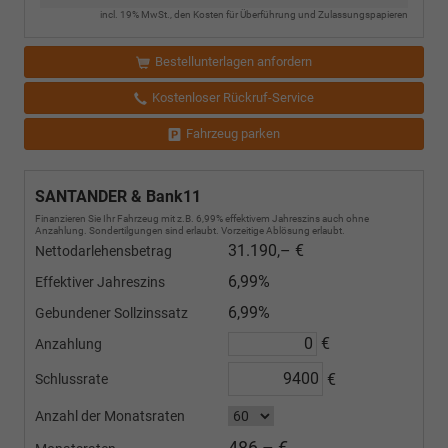
incl. 19% MwSt., den Kosten für Überführung und Zulassungspapieren
Bestellunterlagen anfordern
Kostenloser Rückruf-Service
Fahrzeug parken
SANTANDER & Bank11
Finanzieren Sie Ihr Fahrzeug mit z.B. 6,99% effektivem Jahreszins auch ohne
Anzahlung. Sondertilgungen sind erlaubt. Vorzeitige Ablösung erlaubt.
31.190,– €
Nettodarlehensbetrag
6,99%
Effektiver Jahreszins
6,99%
Gebundener Sollzinssatz
€
Anzahlung
€
Schlussrate
Anzahl der Monatsraten
486,– €