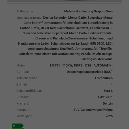
Außenfarbe
Metallic-Lackierung Graphit-Grau
Innenausstattung
Design Selection Monte Carlo: Sportsitze Monte
Carlo in Stoff, Armaturentafel-Mittelteil und Türverkleidung in
Carbon-Optik, Dekor Red, Dachhimmel schwarz, Lederlenkrad 3-
Speichen beheizbar, Supersport Monte Carlo, Bedienelemente,
Chrom- und Pianolack-Zierelemente, Schaltknauf und
Handbremse in Leder, Schaltwippen am Lenkrad (NUR DSG), LED-
Ambientebeleuchtung Rot/Weiß: Armaturentafel, Türgriffe;
Mittelarmlehne hinten mit Getränkehalter, Pedale im Alu-Design,
Einstiegsleisten vorne
Motor
1.5 TSI ; 110KW/150PS ; DSG (AUTOMATIK)
Getriebe
Doppelkupplungsgetriebe (DSG)
Antriebsachse
Frontantrieb
Zylinder
4
Schadstoffklasse
Euro 6
Hubraum
1.498 ccm
Kraftstoff
Benzin
Kategorie
SUV/Geländewagen/Pickup
Modelljahr
2026