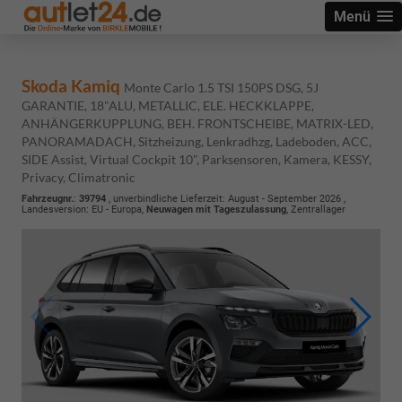
Menü
Skoda Kamiq
Monte Carlo 1.5 TSI 150PS DSG, 5J
GARANTIE, 18"ALU, METALLIC, ELE. HECKKLAPPE,
ANHÄNGERKUPPLUNG, BEH. FRONTSCHEIBE, MATRIX-LED,
PANORAMADACH, Sitzheizung, Lenkradhzg, Ladeboden, ACC,
SIDE Assist, Virtual Cockpit 10", Parksensoren, Kamera, KESSY,
Privacy, Climatronic
Fahrzeugnr.
:
39794
, unverbindliche Lieferzeit: August - September 2026 ,
Landesversion: EU - Europa,
Neuwagen mit Tageszulassung
, Zentrallager