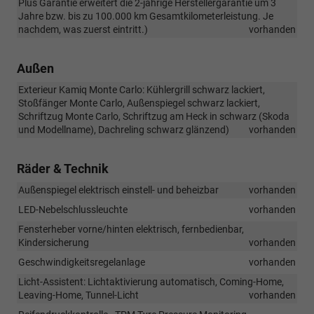
Plus Garantie erweitert die 2-jährige Herstellergarantie um 3
Jahre bzw. bis zu 100.000 km Gesamtkilometerleistung. Je
nachdem, was zuerst eintritt.)
vorhanden
Außen
Exterieur Kamiq Monte Carlo: Kühlergrill schwarz lackiert,
Stoßfänger Monte Carlo, Außenspiegel schwarz lackiert,
Schriftzug Monte Carlo, Schriftzug am Heck in schwarz (Skoda
und Modellname), Dachreling schwarz glänzend)
vorhanden
Räder & Technik
Außenspiegel elektrisch einstell- und beheizbar
vorhanden
LED-Nebelschlussleuchte
vorhanden
Fensterheber vorne/hinten elektrisch, fernbedienbar,
Kindersicherung
vorhanden
Geschwindigkeitsregelanlage
vorhanden
Licht-Assistent: Lichtaktivierung automatisch, Coming-Home,
Leaving-Home, Tunnel-Licht
vorhanden