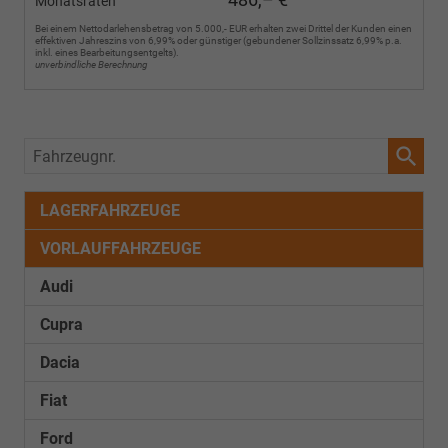
Monatsraten
Bei einem Nettodarlehensbetrag von 5.000,- EUR erhalten zwei Drittel der Kunden einen
effektiven Jahreszins von 6,99% oder günstiger (gebundener Sollzinssatz 6,99% p.a.
inkl. eines Bearbeitungsentgelts).
unverbindliche Berechnung
Fahrzeugnr.
LAGERFAHRZEUGE
VORLAUFFAHRZEUGE
Audi
Cupra
Dacia
Fiat
Ford