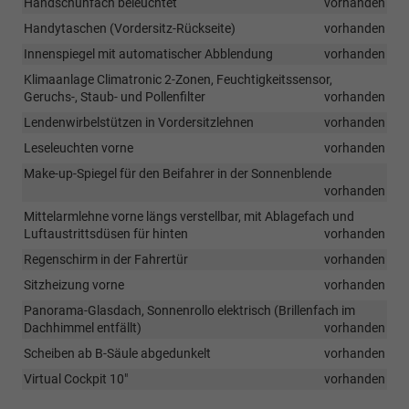
Handschuhfach beleuchtet
vorhanden
Handytaschen (Vordersitz-Rückseite)
vorhanden
Innenspiegel mit automatischer Abblendung
vorhanden
Klimaanlage Climatronic 2-Zonen, Feuchtigkeitssensor,
Geruchs-, Staub- und Pollenfilter
vorhanden
Lendenwirbelstützen in Vordersitzlehnen
vorhanden
Leseleuchten vorne
vorhanden
Make-up-Spiegel für den Beifahrer in der Sonnenblende
vorhanden
Mittelarmlehne vorne längs verstellbar, mit Ablagefach und
Luftaustrittsdüsen für hinten
vorhanden
Regenschirm in der Fahrertür
vorhanden
Sitzheizung vorne
vorhanden
Panorama-Glasdach, Sonnenrollo elektrisch (Brillenfach im
Dachhimmel entfällt)
vorhanden
Scheiben ab B-Säule abgedunkelt
vorhanden
Virtual Cockpit 10"
vorhanden