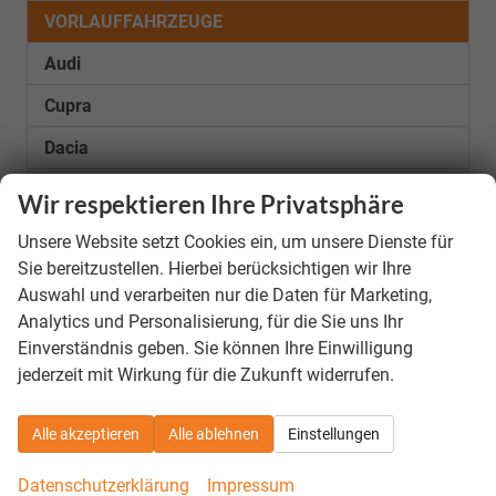
VORLAUFFAHRZEUGE
Audi
Cupra
Dacia
Ford
Wir respektieren Ihre Privatsphäre
Hyundai
Unsere Website setzt Cookies ein, um unsere Dienste für
Sie bereitzustellen. Hierbei berücksichtigen wir Ihre
Kia
Auswahl und verarbeiten nur die Daten für Marketing,
Mercedes-Benz
Analytics und Personalisierung, für die Sie uns Ihr
Einverständnis geben. Sie können Ihre Einwilligung
Nissan
jederzeit mit Wirkung für die Zukunft widerrufen.
Opel
Alle akzeptieren
Alle ablehnen
Einstellungen
Peugeot
Seat
Datenschutzerklärung
Impressum