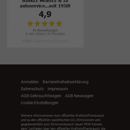
Anmelden
Barrierefreiheitserklärung
Datenschutz
Impressum
AGB Gebrauchtwagen
AGB Neuwagen
Cookie-Einstellungen
Weitere Informationen zum offiziellen Kraftstoffverbrauch
und zu den offiziellen spezifischen CO
-Emissionen und
2
gegebenenfalls zum Stromverbrauch neuer PKW können
dem 'Leitfaden über den offiziellen Kraftstoffverbrauch, die