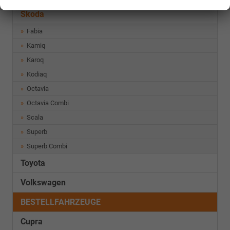
Skoda
Fabia
Kamiq
Karoq
Kodiaq
Octavia
Octavia Combi
Scala
Superb
Superb Combi
Toyota
Volkswagen
BESTELLFAHRZEUGE
Cupra