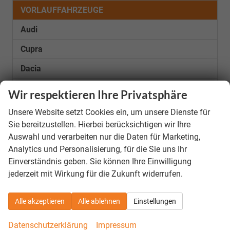
VORLAUFFAHRZEUGE
Audi
Cupra
Dacia
Fiat
Wir respektieren Ihre Privatsphäre
Ford
Unsere Website setzt Cookies ein, um unsere Dienste für
Sie bereitzustellen. Hierbei berücksichtigen wir Ihre
Hyundai
Auswahl und verarbeiten nur die Daten für Marketing,
Kia
Analytics und Personalisierung, für die Sie uns Ihr
Einverständnis geben. Sie können Ihre Einwilligung
Nissan
jederzeit mit Wirkung für die Zukunft widerrufen.
Opel
Alle akzeptieren
Alle ablehnen
Einstellungen
Peugeot
Seat
Datenschutzerklärung
Impressum