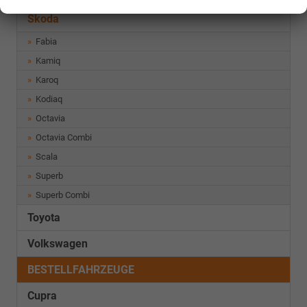
Skoda
Fabia
Kamiq
Karoq
Kodiaq
Octavia
Octavia Combi
Scala
Superb
Superb Combi
Toyota
Volkswagen
BESTELLFAHRZEUGE
Cupra