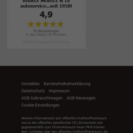
Anmelden
Barrierefreiheitserklärung
Datenschutz
Impressum
AGB Gebrauchtwagen
AGB Neuwagen
Cookie-Einstellungen
Weitere Informationen zum offiziellen Kraftstoffverbrauch
und zu den offiziellen spezifischen CO
-Emissionen und
2
gegebenenfalls zum Stromverbrauch neuer PKW können
dem 'Leitfaden über den offiziellen Kraftstoffverbrauch, die