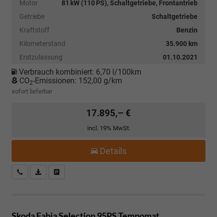
Motor
81 kW (110 PS), Schaltgetriebe, Frontantrieb
Getriebe
Schaltgetriebe
Kraftstoff
Benzin
Kilometerstand
35.900 km
Erstzulassung
01.10.2021
Verbrauch kombiniert:
6,70 l/100km
CO
-Emissionen:
152,00 g/km
2
sofort lieferbar
17.895,– €
incl. 19% MwSt.
Details
Kostenloser Rückruf-Service
PDF-Datei, Fahrzeugexposé drucken
Fahrzeug parken
Skoda Fabia
Selection 95PS Tempomat