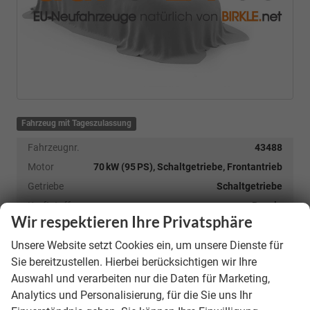
Fahrzeug mit Tageszulassung
Fahrzeugnr.
43488
Motor
70 kW (95 PS), Schaltgetriebe, Frontantrieb
Getriebe
Schaltgetriebe
Kraftstoff
Benzin
Wir respektieren Ihre Privatsphäre
Kilometerstand
18.705 km
Unsere Website setzt Cookies ein, um unsere Dienste für
Erstzulassung
01.09.2024
Sie bereitzustellen. Hierbei berücksichtigen wir Ihre
Verbrauch kombiniert:
5,90 l/100km
CO
-Emissionen:
133,00 g/km
Auswahl und verarbeiten nur die Daten für Marketing,
2
unverbindliche Lieferzeit:
6 Wochen
Analytics und Personalisierung, für die Sie uns Ihr