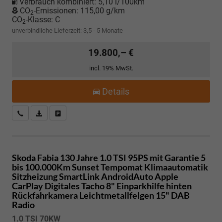
Verbrauch kombiniert:
5,10 l/100km
CO
-Emissionen:
115,00 g/km
2
CO
-Klasse:
C
2
unverbindliche Lieferzeit: 3,5 - 5 Monate
19.800,– €
incl. 19% MwSt.
Details
Kostenloser Rückruf-Service
PDF-Datei, Fahrzeugexposé drucken
Fahrzeug parken
Skoda Fabia
130 Jahre 1.0 TSI 95PS mit Garantie 5
bis 100.000Km Sunset Tempomat Klimaautomatik
Sitzheizung SmartLink AndroidAuto Apple
CarPlay Digitales Tacho 8" Einparkhilfe hinten
Rückfahrkamera Leichtmetallfelgen 15" DAB
Radio
1.0 TSI 70KW