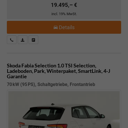
19.495,– €
incl. 19% MwSt.
Details
Kostenloser Rückruf-Service
PDF-Datei, Fahrzeugexposé drucken
Fahrzeug parken
Skoda Fabia
Selection 1.0 TSI Selection,
Ladeboden, Park, Winterpaket, SmartLink, 4-J
Garantie
70 kW (95 PS), Schaltgetriebe, Frontantrieb