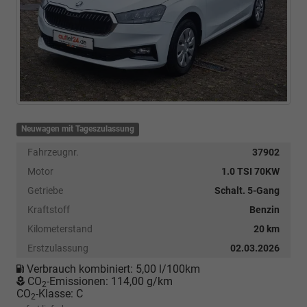
Neuwagen mit Tageszulassung
Fahrzeugnr.
37902
Motor
1.0 TSI 70KW
Getriebe
Schalt. 5-Gang
Kraftstoff
Benzin
Kilometerstand
20 km
Erstzulassung
02.03.2026
Verbrauch kombiniert:
5,00 l/100km
CO
-Emissionen:
114,00 g/km
2
CO
-Klasse:
C
2