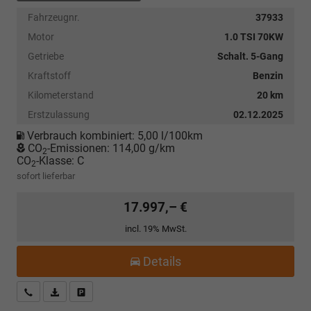
Fahrzeugnr.
37933
Motor
1.0 TSI 70KW
Getriebe
Schalt. 5-Gang
Kraftstoff
Benzin
Kilometerstand
20 km
Erstzulassung
02.12.2025
Verbrauch kombiniert:
5,00 l/100km
CO
-Emissionen:
114,00 g/km
2
CO
-Klasse:
C
2
sofort lieferbar
17.997,– €
incl. 19% MwSt.
Details
Kostenloser Rückruf-Service
PDF-Datei, Fahrzeugexposé drucken
Fahrzeug parken