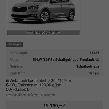
Neuwagen
Fahrzeugnr.
44436
Motor
59 kW (80 PS), Schaltgetriebe, Frontantrieb
Getriebe
Schaltgetriebe
Kraftstoff
Benzin
Verbrauch kombiniert:
5,30 l/100km
CO
-Emissionen:
123,00 g/km
2
CO
-Klasse:
D
2
unverbindliche Lieferzeit:
6 Wochen
19.190,– €