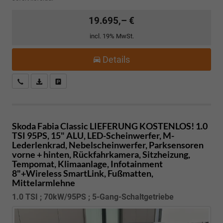
19.695,– €
incl. 19% MwSt.
Details
Kostenloser Rückruf-Service
PDF-Datei, Fahrzeugexposé drucken
Fahrzeug parken
Skoda Fabia
Classic LIEFERUNG KOSTENLOS! 1.0
TSI 95PS, 15" ALU, LED-Scheinwerfer, M-
Lederlenkrad, Nebelscheinwerfer, Parksensoren
vorne + hinten, Rückfahrkamera, Sitzheizung,
Tempomat, Klimaanlage, Infotainment
8"+Wireless SmartLink, Fußmatten,
Mittelarmlehne
1.0 TSI ; 70kW/95PS ; 5-Gang-Schaltgetriebe