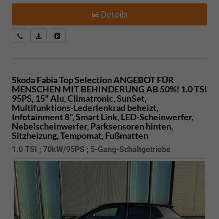
Details
Kostenloser Rückruf-Service
PDF-Datei, Fahrzeugexposé drucken
Fahrzeug parken
Skoda Fabia
Top Selection ANGEBOT FÜR
MENSCHEN MIT BEHINDERUNG AB 50%! 1.0 TSI
95PS, 15" Alu, Climatronic, SunSet,
Multifunktions-Lederlenkrad beheizt,
Infotainment 8", Smart Link, LED-Scheinwerfer,
Nebelscheinwerfer, Parksensoren hinten,
Sitzheizung, Tempomat, Fußmatten
1.0 TSI ; 70kW/95PS ; 5-Gang-Schaltgetriebe