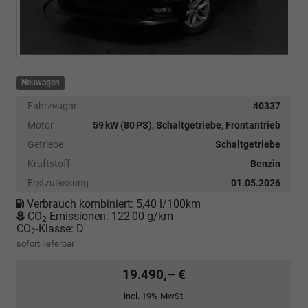
Neuwagen
Fahrzeugnr.
40337
Motor
59 kW (80 PS), Schaltgetriebe, Frontantrieb
Getriebe
Schaltgetriebe
Kraftstoff
Benzin
Erstzulassung
01.05.2026
Verbrauch kombiniert:
5,40 l/100km
CO
-Emissionen:
122,00 g/km
2
CO
-Klasse:
D
2
sofort lieferbar
19.490,– €
incl. 19% MwSt.