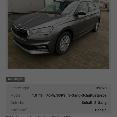
Neuwagen
Fahrzeugnr.
39676
Motor
1.0 TSI ; 70kW/95PS ; 5-Gang-Schaltgetriebe
Getriebe
Schalt. 5-Gang
Kraftstoff
Benzin