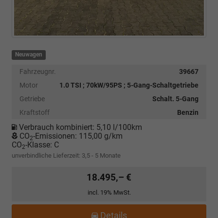
Neuwagen
Fahrzeugnr.
39667
Motor
1.0 TSI ; 70kW/95PS ; 5-Gang-Schaltgetriebe
Getriebe
Schalt. 5-Gang
Kraftstoff
Benzin
Verbrauch kombiniert:
5,10 l/100km
CO
-Emissionen:
115,00 g/km
2
CO
-Klasse:
C
2
unverbindliche Lieferzeit: 3,5 - 5 Monate
18.495,– €
incl. 19% MwSt.
Details