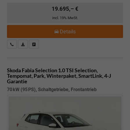
19.695,– €
incl. 19% MwSt.
Details
Kostenloser Rückruf-Service
PDF-Datei, Fahrzeugexposé drucken
Fahrzeug parken
Skoda Fabia
Selection 1.0 TSI Selection,
Tempomat, Park, Winterpaket, SmartLink, 4-J
Garantie
70 kW (95 PS), Schaltgetriebe, Frontantrieb