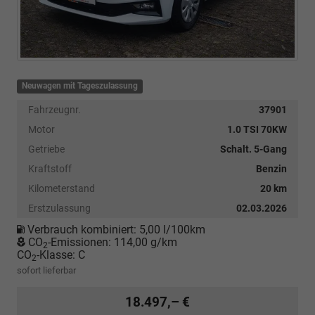
Neuwagen mit Tageszulassung
Fahrzeugnr.
37901
Motor
1.0 TSI 70KW
Getriebe
Schalt. 5-Gang
Kraftstoff
Benzin
Kilometerstand
20 km
Erstzulassung
02.03.2026
Verbrauch kombiniert:
5,00 l/100km
CO
-Emissionen:
114,00 g/km
2
CO
-Klasse:
C
2
sofort lieferbar
18.497,– €