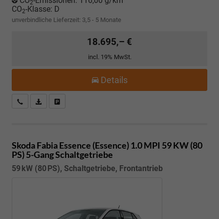
CO
-Emissionen:
116,00 g/km
2
CO
-Klasse:
D
2
unverbindliche Lieferzeit: 3,5 - 5 Monate
18.695,– €
incl. 19% MwSt.
Details
Kostenloser Rückruf-Service
PDF-Datei, Fahrzeugexposé drucken
Fahrzeug parken
Skoda Fabia
Essence (Essence) 1.0 MPI 59 KW (80
PS) 5-Gang Schaltgetriebe
59 kW (80 PS), Schaltgetriebe, Frontantrieb