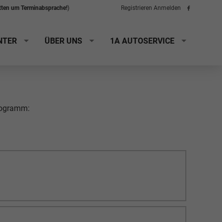
itten um Terminabsprache!
)
Registrieren
Anmelden
Folge
uns
auf
Facebook
NTER
ÜBER UNS
1A AUTOSERVICE
rogramm: