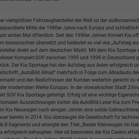
der viertgrößten Fahrzeughersteller der Welt ist der südkoreanis
expandierte Mitte der 1980er Jahre nach Europa und schließli
zum ersten Mal öffentlich. Seit den 1990er Jahren firmiert Kia of
m koreanischen übersetzt und bedeutet so viel wie „Aufstieg a
rsteller direkt auf dem deutschen Markt. Mit dem Kia Sportage 
dieser Kompakt-SUV zwischen 1995 und 1998 in Deutschland gef
ück. Der Kia Sportage hat den Aufstieg aus Asien erfolgreich un
itschrift „AutoBild Allrad“ mehrfach in Folge zum Allradauto d
omarkt und den Bedürfnissen der Kunden weiterhin gerecht zu we
der modernsten Werke Europas. In der slowakischen Stadt Zilin
t SUV Kia Sportage gefertigt. Erfolg ist eine wichtige Eigensch
ationalen Auszeichnungen kürten die AutoBild-Leser Kia zum Pr
in Kia Neuwagen nach einigen Jahren eine solide Gebrauchtwag
uer bereits in 2014. Kia überzeugte die Gesellschaft für tech
 & B-Segments und erlangte den Titel „Bester Kleinwagen im Ge
ia erfolgreich behaupten. Hier ist besonders der Kia Carens erf