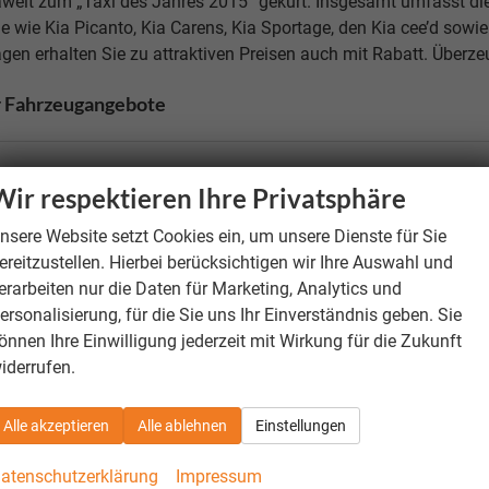
weit zum „Taxi des Jahres 2015“ gekürt. Insgesamt umfasst d
e wie Kia Picanto, Kia Carens, Kia Sportage, den Kia cee’d sowi
en erhalten Sie zu attraktiven Preisen auch mit Rabatt. Überz
 Fahrzeugangebote
 Reimporte Kia Neuwagen erhalten Sie zu attraktiven Preisen mi
Wir respektieren Ihre Privatsphäre
ugen Sie sich von unserem Angebot!
nsere Website setzt Cookies ein, um unsere Dienste für Sie
ereitzustellen. Hierbei berücksichtigen wir Ihre Auswahl und
erarbeiten nur die Daten für Marketing, Analytics und
ersonalisierung, für die Sie uns Ihr Einverständnis geben. Sie
önnen Ihre Einwilligung jederzeit mit Wirkung für die Zukunft
iderrufen.
Alle akzeptieren
Alle ablehnen
Einstellungen
atenschutzerklärung
Impressum