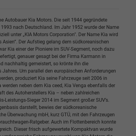
che Autobauer Kia Motors. Die seit 1944 gegründete
ch 1993 nach Deutschland. Im Jahr 1952 wurde der Name
fiziell unter „KIA Motors Corporation". Der Name Kia wird
us Asien“. Der Aufstieg gelang dem südkoreanischen
war Kia einer der Pioniere im SUV-Segment, noch dazu
ertigt, genauer gesagt bei der Firma Karmann in
d nachhaltig gemeistert, so krönte ihn die
es Jahres. Um parallel den europäischen Anforderungen
rden, produziert Kia seine Fahrzeuge seit 2006 in
a werden neben dem Kia ceed, Kia Venga ebenfalls der
aft des Autoherstellers Kia – neben zahlreichen
eis-Leistungs-Sieger 2014 im Segment großer SUV’s.
enbasis darstellt, bewies der südkoreanische
nische Überwachung mbH, kurz GTÜ, mit den Fahrzeugen
brauchtwagen-Ratgeber. Auch im Flottenbereich konnte
olgreich. Dieser frisch aufgewertete Kompaktvan wurde