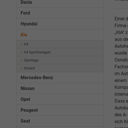
Dacia
Ford
Einer 
Hyundai
Firma 
„KIA" 
Kia
aus de
K4
Autohe
K4 Sportswagon
wurde 
Osnabr
Sportage
Fachze
XCeed
im Aut
Mercedes-Benz
einem 
Kompak
Nissan
intern
Opel
Dass e
Autoba
Peugeot
des A-
Seat
sich K