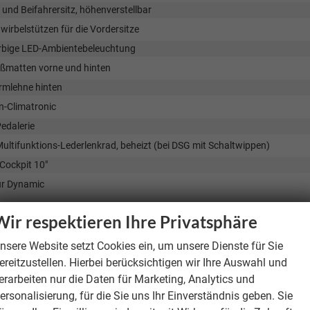
 und Beifahrersitz, höhenverstellbar
irbelstützen für die Vordersitze
rbige LED-Ambientebeleuchtung
ußmatten vorne und hinten
rmlehne hinten
n-Climatronic
edalerie
ultifunktions-Lederlenkrad, beheizt (bei DSG mit Schaltwippen)
 Cockpit 10"
ur Dynamic
Wir respektieren Ihre Privatsphäre
ainment & Kommunikation
-C vorne (Ladeleistung bis zu 15W)
nsere Website setzt Cookies ein, um unsere Dienste für Sie
ereitzustellen. Hierbei berücksichtigen wir Ihre Auswahl und
Notruf
erarbeiten nur die Daten für Marketing, Analytics und
eitung für ŠKODA Connect M
ersonalisierung, für die Sie uns Ihr Einverständnis geben. Sie
mpatibles kabelloses Laden von Smartphones mit magnetischem Ladeprof