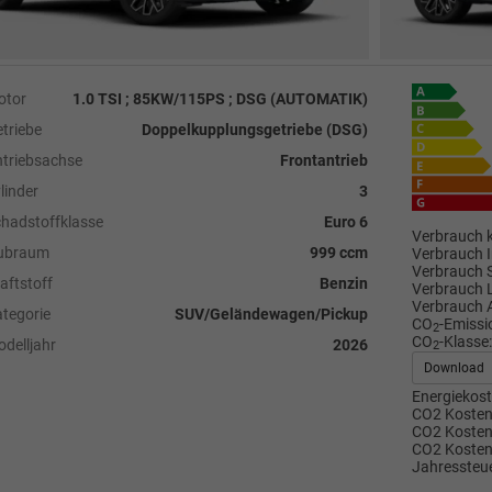
otor
1.0 TSI ; 85KW/115PS ; DSG (AUTOMATIK)
triebe
Doppelkupplungsgetriebe (DSG)
triebsachse
Frontantrieb
linder
3
hadstoffklasse
Euro 6
Verbrauch k
ubraum
999 ccm
Verbrauch I
Verbrauch 
aftstoff
Benzin
Verbrauch 
Verbrauch 
tegorie
SUV/Geländewagen/Pickup
CO
-Emissi
2
CO
-Klasse:
delljahr
2026
2
Download
Energiekost
CO2 Kosten 
CO2 Kosten 
CO2 Kosten
Jahressteue