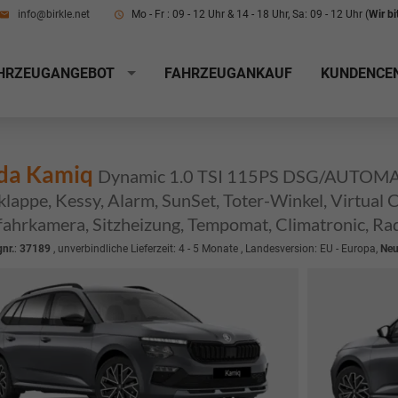
info@birkle.net
Mo - Fr : 09 - 12 Uhr & 14 - 18 Uhr, Sa: 09 - 12 Uhr (
Wir b
HRZEUGANGEBOT
FAHRZEUGANKAUF
KUNDENCE
da Kamiq
Dynamic 1.0 TSI 115PS DSG/AUTOMATI
lappe, Kessy, Alarm, SunSet, Toter-Winkel, Virtual 
ahrkamera, Sitzheizung, Tempomat, Climatronic, Rad
nr.
:
37189
, unverbindliche Lieferzeit: 4 - 5 Monate , Landesversion: EU - Europa,
Ne