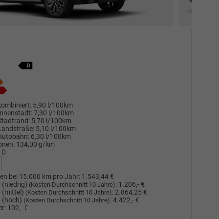
ombiniert:
5,90 l/100km
nnenstadt:
7,30 l/100km
Stadtrand:
5,70 l/100km
Landstraße:
5,10 l/100km
Autobahn:
6,30 l/100km
onen:
134,00 g/km
D
en bei 15.000 km pro Jahr:
1.543,44 €
(niedrig)
:
1.206,- €
(Kosten Durchschnitt 10 Jahre)
(mittel)
:
2.864,25 €
(Kosten Durchschnitt 10 Jahre)
 (hoch)
:
4.422,- €
(Kosten Durchschnitt 10 Jahre)
r:
102,- €