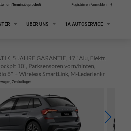
itten um Terminabsprache!
)
Registrieren
Anmelden
Folge
uns
auf
Facebook
NTER
ÜBER UNS
1A AUTOSERVICE
K, 5 JAHRE GARANTIE, 17" Alu, Elektr.
Cockpit 10", Parksensoren vorn/hinten,
io 8" + Wireless SmartLink, M-Lederlenkr
uwagen
, Zentrallager