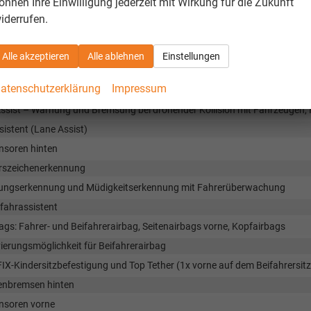
önnen Ihre Einwilligung jederzeit mit Wirkung für die Zukunft
nment Media 8", Bluetooth, DAB, 8 Lautsprecher, kabelloses SmartLink
iderrufen.
C hinten (Ladeleistung bis zu 45W hinten und vorne)
Alle akzeptieren
Alle ablehnen
Einstellungen
rheit & Assistenz
atenschutzerklärung
Impressum
cheinwerfer vorne
Assist – Warnung und Bremsung bei drohender Kollision mit Fahrzeugen
istent (Lane Assist)
nsoren hinten
rszeichenerkennung
ungserkennung und Müdigkeitserkennung mit Fahrerüberwachung
fahrassistent
ags: Fahrer- und Beifahrerairbag, Seitenairbags vorne, Kopfairbags
ierungsmöglichkeit für Beifahrerairbag
IX-Kindersitzbefestigung und Top Tether (1x vorne auf dem Beifahrersitz
enbremsen hinten
nsoren vorne